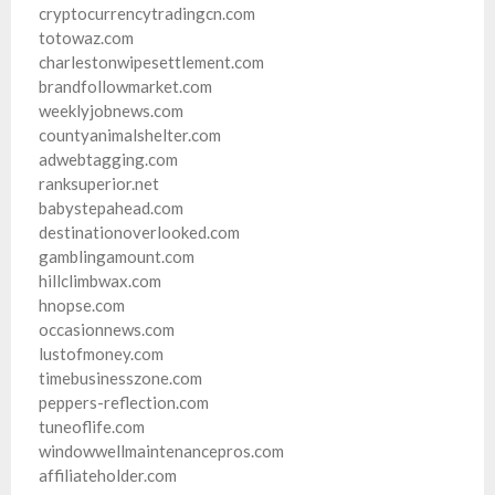
cryptocurrencytradingcn.com
totowaz.com
charlestonwipesettlement.com
brandfollowmarket.com
weeklyjobnews.com
countyanimalshelter.com
adwebtagging.com
ranksuperior.net
babystepahead.com
destinationoverlooked.com
gamblingamount.com
hillclimbwax.com
hnopse.com
occasionnews.com
lustofmoney.com
timebusinesszone.com
peppers-reflection.com
tuneoflife.com
windowwellmaintenancepros.com
affiliateholder.com