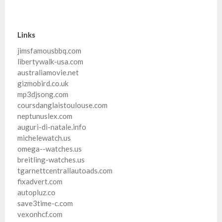
Links
jimsfamousbbq.com
libertywalk-usa.com
australiamovie.net
gizmobird.co.uk
mp3djsong.com
coursdanglaistoulouse.com
neptunuslex.com
auguri-di-natale.info
michelewatch.us
omega--watches.us
breitling-watches.us
tgarnettcentrallautoads.com
fixadvert.com
autopluz.co
save3time-c.com
vexonhcf.com