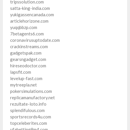
tripssolution.com
satta-king-india.com
yukigassencanada.com
articlehorizone.com
yuqqbbzp.com
7betagents6.com
coronavirusuptodate.com
crackinstreams.com
gadgetspak.com
gearsngadget.com
hireseodoctor.com
lapsfit.com
levelup-fast.com
mytreepla.net
pokersimulations.com
replicamanufactory.net
rezultate-loto.info
splendifulous.com
sportsrecords4u.com
topceleberites.com
ufabetting8m4.com