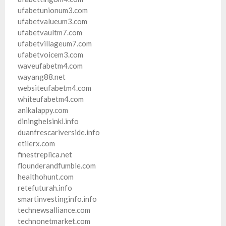
ufabetunionum3.com
ufabetvalueum3.com
ufabetvaultm7.com
ufabetvillageum7.com
ufabetvoicem3.com
waveufabetm4.com
wayang88.net
websiteufabetm4.com
whiteufabetm4.com
anikalappy.com
dininghelsinki.info
duanfrescariverside.info
etilerx.com
finestreplica.net
flounderandfumble.com
healthohunt.com
retefuturah.info
smartinvestinginfo.info
technewsalliance.com
technonetmarket.com