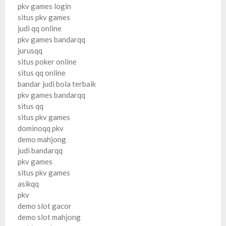
pkv games login
situs pkv games
judi qq online
pkv games bandarqq
jurusqq
situs poker online
situs qq online
bandar judi bola terbaik
pkv games bandarqq
situs qq
situs pkv games
dominoqq pkv
demo mahjong
judi bandarqq
pkv games
situs pkv games
asikqq
pkv
demo slot gacor
demo slot mahjong