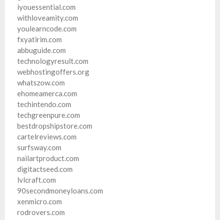
iyouessential.com
withloveamity.com
youlearncode.com
fxyatirim.com
abbuguide.com
technologyresult.com
webhostingoffers.org
whatszow.com
ehomeamerca.com
techintendo.com
techgreenpure.com
bestdropshipstore.com
cartelreviews.com
surfsway.com
nailartproduct.com
digitactseed.com
lvlcraft.com
90secondmoneyloans.com
xenmicro.com
rodrovers.com