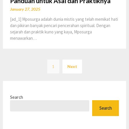
Panduan untuk Asal dan Praktiknya
January 27, 2025
[ad_1] Mposurga adalah dunia mistis yang telah memikat hati
dan pikiran banyak pencari pencerahan spiritual. Dengan
sejarah dan praktik kuno yang kaya, Mposurga
menawarkan…
Posts
1
Next
pagination
Search
Search