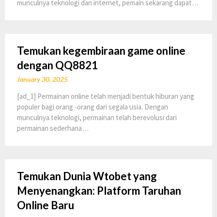
munculnya teknologi dan internet, pemain sekarang dapat…
Temukan kegembiraan game online
dengan QQ8821
January 30, 2025
[ad_1] Permainan online telah menjadi bentuk hiburan yang
populer bagi orang -orang dari segala usia. Dengan
munculnya teknologi, permainan telah berevolusi dari
permainan sederhana…
Temukan Dunia Wtobet yang
Menyenangkan: Platform Taruhan
Online Baru