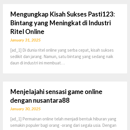
Mengungkap Kisah Sukses Pasti123:
Bintang yang Meningkat di Industri
Ritel Online
January 31, 2025
[ad_1] Di dunia ritel online yang serba cepat, kisah sukses
sedikit dan jarang. Namun, satu bintang yang sedang naik
daun di industri ini membuat…
Menjelajahi sensasi game online
dengan nusantara88
January 30, 2025
[ad_1] Permainan online telah menjadi bentuk hiburan yang
semakin populer bagi orang -orang dari segala usia. Dengan