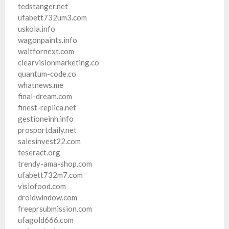
tedstanger.net
ufabett732um3.com
uskola.info
wagonpaints.info
waitfornext.com
clearvisionmarketing.co
quantum-code.co
whatnews.me
final-dream.com
finest-replica.net
gestioneinh.info
prosportdaily.net
salesinvest22.com
teseract.org
trendy-ama-shop.com
ufabett732m7.com
visiofood.com
droidwindow.com
freeprsubmission.com
ufagold666.com