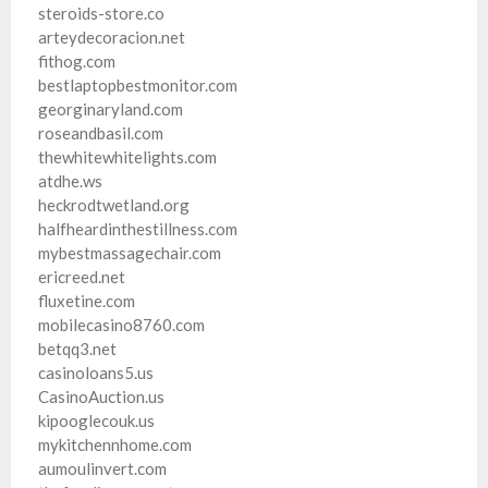
steroids-store.co
arteydecoracion.net
fithog.com
bestlaptopbestmonitor.com
georginaryland.com
roseandbasil.com
thewhitewhitelights.com
atdhe.ws
heckrodtwetland.org
halfheardinthestillness.com
mybestmassagechair.com
ericreed.net
fluxetine.com
mobilecasino8760.com
betqq3.net
casinoloans5.us
CasinoAuction.us
kipooglecouk.us
mykitchennhome.com
aumoulinvert.com