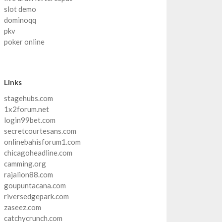
slot demo
dominoqq
pkv
poker online
Links
stagehubs.com
1x2forum.net
login99bet.com
secretcourtesans.com
onlinebahisforum1.com
chicagoheadline.com
camming.org
rajalion88.com
goupuntacana.com
riversedgepark.com
zaseez.com
catchycrunch.com