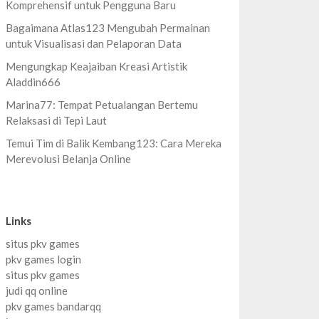
Komprehensif untuk Pengguna Baru
Bagaimana Atlas123 Mengubah Permainan
untuk Visualisasi dan Pelaporan Data
Mengungkap Keajaiban Kreasi Artistik
Aladdin666
Marina77: Tempat Petualangan Bertemu
Relaksasi di Tepi Laut
Temui Tim di Balik Kembang123: Cara Mereka
Merevolusi Belanja Online
Links
situs pkv games
pkv games login
situs pkv games
judi qq online
pkv games bandarqq