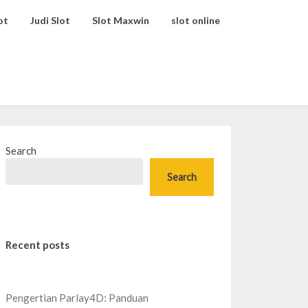
ot
Judi Slot
Slot Maxwin
slot online
Search
Search
Recent posts
Pengertian Parlay4D: Panduan