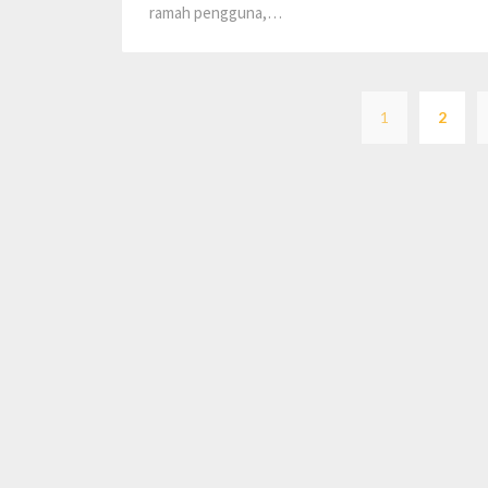
ramah pengguna,…
1
2