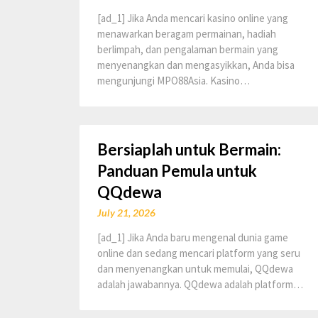
[ad_1] Jika Anda mencari kasino online yang
menawarkan beragam permainan, hadiah
berlimpah, dan pengalaman bermain yang
menyenangkan dan mengasyikkan, Anda bisa
mengunjungi MPO88Asia. Kasino…
Bersiaplah untuk Bermain:
Panduan Pemula untuk
QQdewa
July 21, 2026
[ad_1] Jika Anda baru mengenal dunia game
online dan sedang mencari platform yang seru
dan menyenangkan untuk memulai, QQdewa
adalah jawabannya. QQdewa adalah platform…