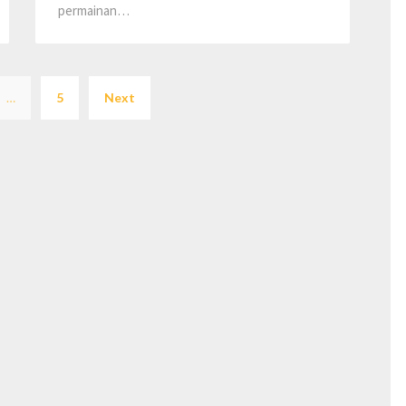
permainan…
Posts
…
5
Next
pagination