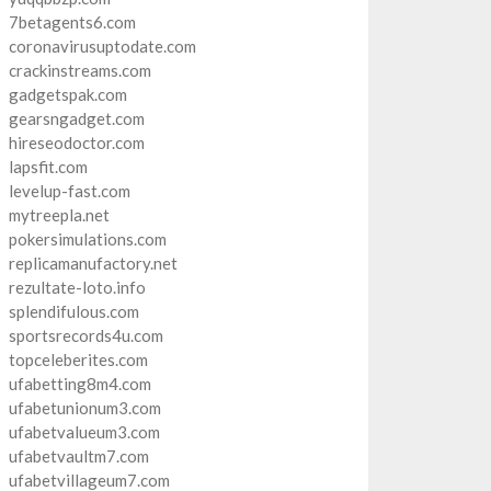
7betagents6.com
coronavirusuptodate.com
crackinstreams.com
gadgetspak.com
gearsngadget.com
hireseodoctor.com
lapsfit.com
levelup-fast.com
mytreepla.net
pokersimulations.com
replicamanufactory.net
rezultate-loto.info
splendifulous.com
sportsrecords4u.com
topceleberites.com
ufabetting8m4.com
ufabetunionum3.com
ufabetvalueum3.com
ufabetvaultm7.com
ufabetvillageum7.com