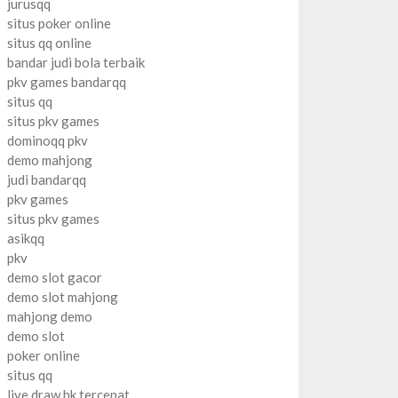
jurusqq
situs poker online
situs qq online
bandar judi bola terbaik
pkv games bandarqq
situs qq
situs pkv games
dominoqq pkv
demo mahjong
judi bandarqq
pkv games
situs pkv games
asikqq
pkv
demo slot gacor
demo slot mahjong
mahjong demo
demo slot
poker online
situs qq
live draw hk tercepat