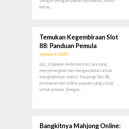
Dengan beragam pilihan permainan, bonus
besar,…
Temukan Kegembiraan Slot
88: Panduan Pemula
January 4, 2025
[ad_1] Apakah Anda mencari cara yang
menyenangkan dan mengasyikkan untuk
menghabiskan waktu? Kunjungi Slot 88,
permainan slot online populer yang cocok
untuk pemula. Dengan…
Bangkitnya Mahjong Online: