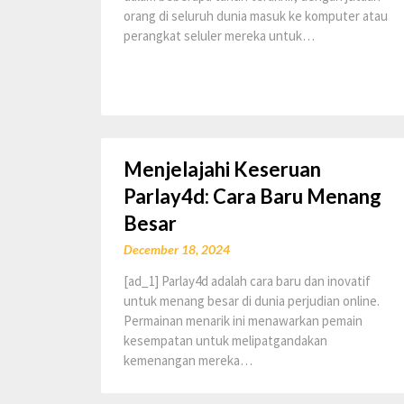
orang di seluruh dunia masuk ke komputer atau
perangkat seluler mereka untuk…
Menjelajahi Keseruan
Parlay4d: Cara Baru Menang
Besar
December 18, 2024
[ad_1] Parlay4d adalah cara baru dan inovatif
untuk menang besar di dunia perjudian online.
Permainan menarik ini menawarkan pemain
kesempatan untuk melipatgandakan
kemenangan mereka…