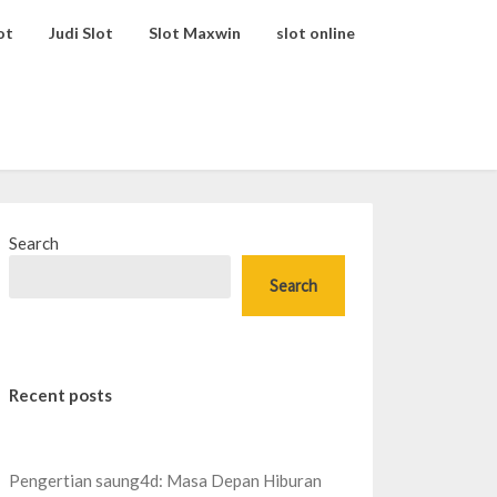
ot
Judi Slot
Slot Maxwin
slot online
Search
Search
Recent posts
Pengertian saung4d: Masa Depan Hiburan