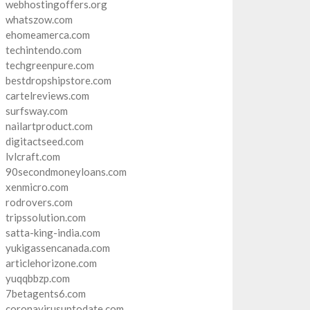
webhostingoffers.org
whatszow.com
ehomeamerca.com
techintendo.com
techgreenpure.com
bestdropshipstore.com
cartelreviews.com
surfsway.com
nailartproduct.com
digitactseed.com
lvlcraft.com
90secondmoneyloans.com
xenmicro.com
rodrovers.com
tripssolution.com
satta-king-india.com
yukigassencanada.com
articlehorizone.com
yuqqbbzp.com
7betagents6.com
coronavirusuptodate.com