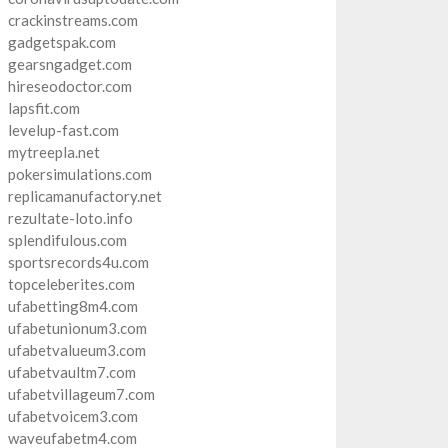
crackinstreams.com
gadgetspak.com
gearsngadget.com
hireseodoctor.com
lapsfit.com
levelup-fast.com
mytreepla.net
pokersimulations.com
replicamanufactory.net
rezultate-loto.info
splendifulous.com
sportsrecords4u.com
topceleberites.com
ufabetting8m4.com
ufabetunionum3.com
ufabetvalueum3.com
ufabetvaultm7.com
ufabetvillageum7.com
ufabetvoicem3.com
waveufabetm4.com