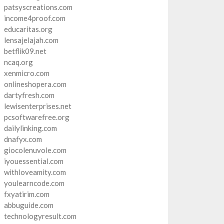
patsyscreations.com
income4proof.com
educaritas.org
lensajelajah.com
betflik09.net
ncaq.org
xenmicro.com
onlineshopera.com
dartyfresh.com
lewisenterprises.net
pcsoftwarefree.org
dailylinking.com
dnafyx.com
giocolenuvole.com
iyouessential.com
withloveamity.com
youlearncode.com
fxyatirim.com
abbuguide.com
technologyresult.com