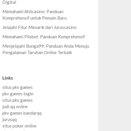
Digital
Memahami Ahlicasino: Panduan
Komprehensif untuk Pemain Baru
Jelajahi Fitur Menarik dari Juruscasino
Memahami Plisbet: Panduan Komprehensif
Menjelajahi Bunga99: Panduan Anda Menuju
Pengalaman Taruhan Online Terbaik
Links
situs pkv games
pkv games login
situs pkv games
judi qq online
pkv games bandarqq
jurusqq
situs poker online