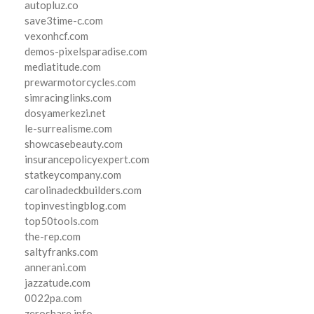
autopluz.co
save3time-c.com
vexonhcf.com
demos-pixelsparadise.com
mediatitude.com
prewarmotorcycles.com
simracinglinks.com
dosyamerkezi.net
le-surrealisme.com
showcasebeauty.com
insurancepolicyexpert.com
statkeycompany.com
carolinadeckbuilders.com
topinvestingblog.com
top50tools.com
the-rep.com
saltyfranks.com
annerani.com
jazzatude.com
0022pa.com
zeroshare.info