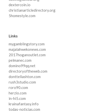
dextercoin.io
christianarticledirectory.org
5homestyle.com
Links
mygamblingstory.com
majalahwekonews.com
2017hoganoutlet.com
pelmanec.com
domino99qq.net
directoryoftheweb.com
donttellashton.com
rush3studio.com
roro90.com
herzio.com
in-hi5.com
krainafantasy.info
todas-noticias.com