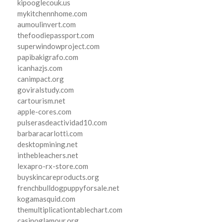
kipooglecouk.us
mykitchennhome.com
aumoulinvert.com
thefoodiepassport.com
superwindowproject.com
papibakigrafo.com
icanhazjs.com
canimpact.org
goviralstudy.com
cartourism.net
apple-cores.com
pulserasdeactividad10.com
barbaracarlotti.com
desktopmining.net
inthebleachers.net
lexapro-rx-store.com
buyskincareproducts.org
frenchbulldogpuppyforsale.net
kogamasquid.com
themultiplicationtablechart.com
casinoglamour.org