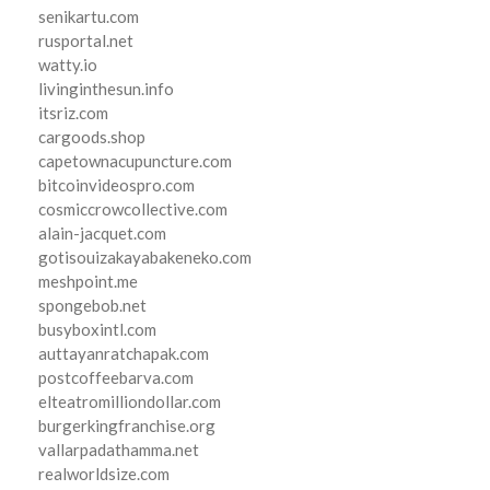
senikartu.com
rusportal.net
watty.io
livinginthesun.info
itsriz.com
cargoods.shop
capetownacupuncture.com
bitcoinvideospro.com
cosmiccrowcollective.com
alain-jacquet.com
gotisouizakayabakeneko.com
meshpoint.me
spongebob.net
busyboxintl.com
auttayanratchapak.com
postcoffeebarva.com
elteatromilliondollar.com
burgerkingfranchise.org
vallarpadathamma.net
realworldsize.com