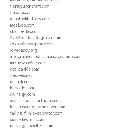
floralpunchcraft.com
fiasone.com
danktankbattery.com
mealudo.com
charlie-day.com
livedirectbettingpoker.com
foxbusinessupdate.com
lovedaddy.org
integrativemedicalmassageplano.com
mrrugwashing.com
acb-bankia.com
flash-es.net
upshak.com
backsilo.com
siviralqq.com
impressionresorthoian.com
bestfreakingclothesever.com
falling-film-evaporator.com
sumuslawfirm.com
nursingprowriters.com