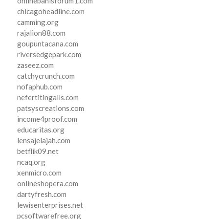
onlinebahisforum1.com
chicagoheadline.com
camming.org
rajalion88.com
goupuntacana.com
riversedgepark.com
zaseez.com
catchycrunch.com
nofaphub.com
nefertitingalls.com
patsyscreations.com
income4proof.com
educaritas.org
lensajelajah.com
betflik09.net
ncaq.org
xenmicro.com
onlineshopera.com
dartyfresh.com
lewisenterprises.net
pcsoftwarefree.org