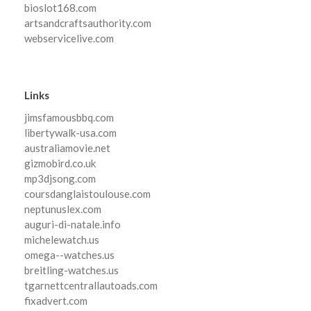
bioslot168.com
artsandcraftsauthority.com
webservicelive.com
Links
jimsfamousbbq.com
libertywalk-usa.com
australiamovie.net
gizmobird.co.uk
mp3djsong.com
coursdanglaistoulouse.com
neptunuslex.com
auguri-di-natale.info
michelewatch.us
omega--watches.us
breitling-watches.us
tgarnettcentrallautoads.com
fixadvert.com