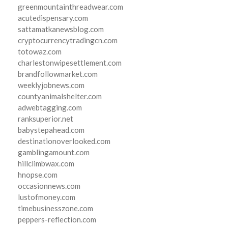
greenmountainthreadwear.com
acutedispensary.com
sattamatkanewsblog.com
cryptocurrencytradingcn.com
totowaz.com
charlestonwipesettlement.com
brandfollowmarket.com
weeklyjobnews.com
countyanimalshelter.com
adwebtagging.com
ranksuperior.net
babystepahead.com
destinationoverlooked.com
gamblingamount.com
hillclimbwax.com
hnopse.com
occasionnews.com
lustofmoney.com
timebusinesszone.com
peppers-reflection.com