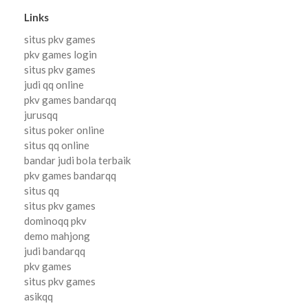
Links
situs pkv games
pkv games login
situs pkv games
judi qq online
pkv games bandarqq
jurusqq
situs poker online
situs qq online
bandar judi bola terbaik
pkv games bandarqq
situs qq
situs pkv games
dominoqq pkv
demo mahjong
judi bandarqq
pkv games
situs pkv games
asikqq