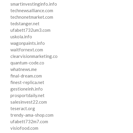
smartinvestinginfo.info
technewsalliance.com
technonetmarket.com
tedstanger.net
ufabett732um3.com
uskola.info
wagonpaints.info
waitfornext.com
clearvisionmarketing.co
quantum-code.co
whatnews.me
final-dream.com
finest-replica.net
gestioneinh.info
prosportdaily.net
salesinvest22.com
teseract.org
trendy-ama-shop.com
ufabett732m7.com
visiofood.com