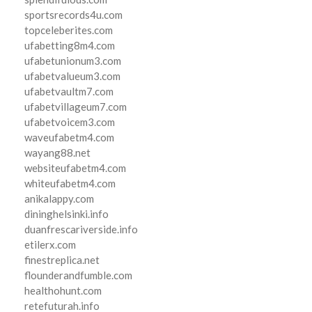
sportsrecords4u.com
topceleberites.com
ufabetting8m4.com
ufabetunionum3.com
ufabetvalueum3.com
ufabetvaultm7.com
ufabetvillageum7.com
ufabetvoicem3.com
waveufabetm4.com
wayang88.net
websiteufabetm4.com
whiteufabetm4.com
anikalappy.com
dininghelsinki.info
duanfrescariverside.info
etilerx.com
finestreplica.net
flounderandfumble.com
healthohunt.com
retefuturah.info