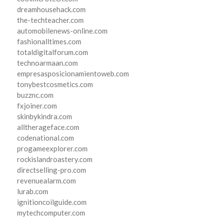
dreamhousehack.com
the-techteacher.com
automobilenews-online.com
fashionalltimes.com
totaldigitalforum.com
technoarmaan.com
empresasposicionamientoweb.com
tonybestcosmetics.com
buzznc.com
fxjoiner.com
skinbykindra.com
alltherageface.com
codenational.com
progameexplorer.com
rockislandroastery.com
directselling-pro.com
revenuealarm.com
lurab.com
ignitioncoilguide.com
mytechcomputer.com