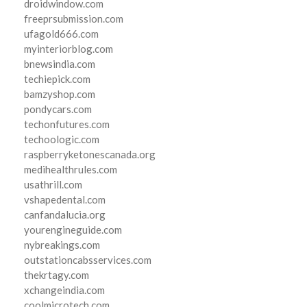
droidwindow.com
freeprsubmission.com
ufagold666.com
myinteriorblog.com
bnewsindia.com
techiepick.com
bamzyshop.com
pondycars.com
techonfutures.com
techoologic.com
raspberryketonescanada.org
medihealthrules.com
usathrill.com
vshapedental.com
canfandalucia.org
yourengineguide.com
nybreakings.com
outstationcabsservices.com
thekrtagy.com
xchangeindia.com
coolmicrotech.com