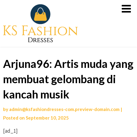
Skip
Slot
to
Gacor
content
Malam
Ini
dari
PG
Arjuna96: Artis muda yang
Soft,
Slot
membuat gelombang di
X500
untuk
kancah musik
Kemenangan
Tanpa
by
admin@ksfashiondresses-com.preview-domain.com
|
Rugi
Posted on
September 10, 2025
[ad_1]