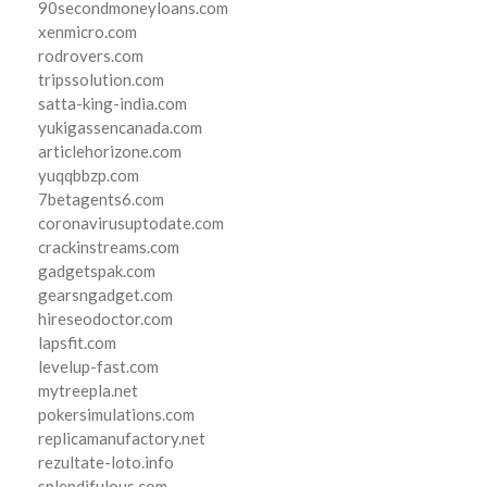
90secondmoneyloans.com
xenmicro.com
rodrovers.com
tripssolution.com
satta-king-india.com
yukigassencanada.com
articlehorizone.com
yuqqbbzp.com
7betagents6.com
coronavirusuptodate.com
crackinstreams.com
gadgetspak.com
gearsngadget.com
hireseodoctor.com
lapsfit.com
levelup-fast.com
mytreepla.net
pokersimulations.com
replicamanufactory.net
rezultate-loto.info
splendifulous.com