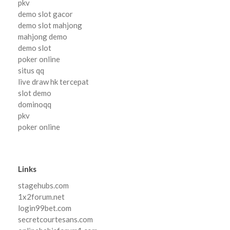
pkv
demo slot gacor
demo slot mahjong
mahjong demo
demo slot
poker online
situs qq
live draw hk tercepat
slot demo
dominoqq
pkv
poker online
Links
stagehubs.com
1x2forum.net
login99bet.com
secretcourtesans.com