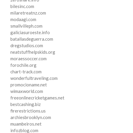
bilesinc.com
milaretreatnz.com
modaagi.com
smallvilleph.com
galiciasuroeste.info
batallasdeguerra.com
dregstudios.com
neatstuffhelpskids.org
moraessoccer.com
forochile.org
chart-track.com
wonderfultraveling.com
promocioname.net
wimaxworld.com
freeonlinecricketgames.net
bestcashing.biz
firerestrictions.us
archiesbrooklyn.com
muambeiros.net
infozblog.com