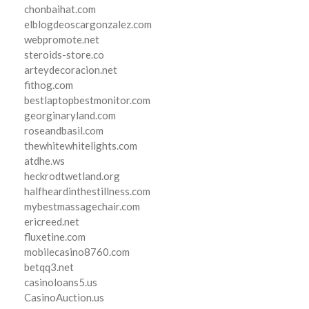
chonbaihat.com
elblogdeoscargonzalez.com
webpromote.net
steroids-store.co
arteydecoracion.net
fithog.com
bestlaptopbestmonitor.com
georginaryland.com
roseandbasil.com
thewhitewhitelights.com
atdhe.ws
heckrodtwetland.org
halfheardinthestillness.com
mybestmassagechair.com
ericreed.net
fluxetine.com
mobilecasino8760.com
betqq3.net
casinoloans5.us
CasinoAuction.us