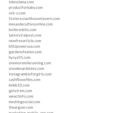
teknolama.com
productforbaby.com
orb-z.com
fosterscoachhousetavern.com
mesasdecultivoonline.com
boilersnbits.com
latestviralpost.com
newfreearticle.com
blitzpowerusa.com
gardenofeaten.com
hycys05.com
onemoremilerunning.com
snowboardsteez.com
instagrambioforgirls.com
cashflowxfiles.com
kmbb10.com
getxtrem.com
weactinfo.com
meshingsocial.com
thearguer.com
marketing-mobile-app.com