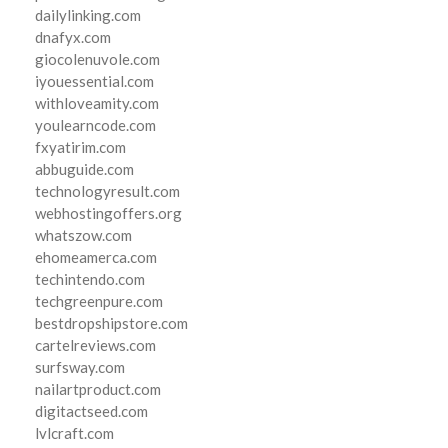
dailylinking.com
dnafyx.com
giocolenuvole.com
iyouessential.com
withloveamity.com
youlearncode.com
fxyatirim.com
abbuguide.com
technologyresult.com
webhostingoffers.org
whatszow.com
ehomeamerca.com
techintendo.com
techgreenpure.com
bestdropshipstore.com
cartelreviews.com
surfsway.com
nailartproduct.com
digitactseed.com
lvlcraft.com