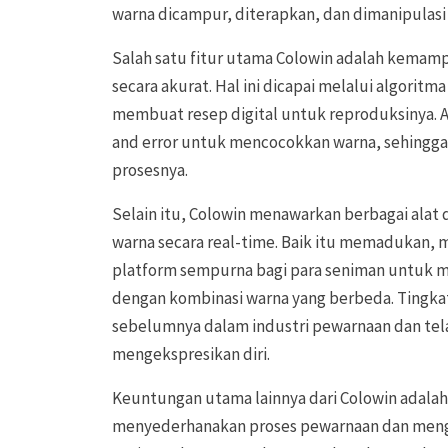
warna dicampur, diterapkan, dan dimanipulasi d
Salah satu fitur utama Colowin adalah kemam
secara akurat. Hal ini dicapai melalui algorit
membuat resep digital untuk reproduksinya. Ar
and error untuk mencocokkan warna, sehing
prosesnya.
Selain itu, Colowin menawarkan berbagai ala
warna secara real-time. Baik itu memadukan, 
platform sempurna bagi para seniman untuk m
dengan kombinasi warna yang berbeda. Tingkat 
sebelumnya dalam industri pewarnaan dan te
mengekspresikan diri.
Keuntungan utama lainnya dari Colowin adalah e
menyederhanakan proses pewarnaan dan meng