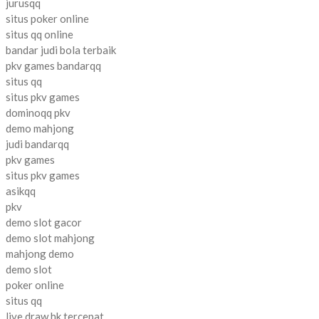
jurusqq
situs poker online
situs qq online
bandar judi bola terbaik
pkv games bandarqq
situs qq
situs pkv games
dominoqq pkv
demo mahjong
judi bandarqq
pkv games
situs pkv games
asikqq
pkv
demo slot gacor
demo slot mahjong
mahjong demo
demo slot
poker online
situs qq
live draw hk tercepat