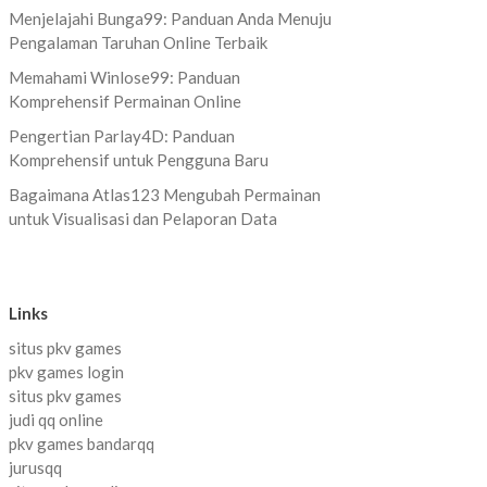
Menjelajahi Bunga99: Panduan Anda Menuju
Pengalaman Taruhan Online Terbaik
Memahami Winlose99: Panduan
Komprehensif Permainan Online
Pengertian Parlay4D: Panduan
Komprehensif untuk Pengguna Baru
Bagaimana Atlas123 Mengubah Permainan
untuk Visualisasi dan Pelaporan Data
Links
situs pkv games
pkv games login
situs pkv games
judi qq online
pkv games bandarqq
jurusqq