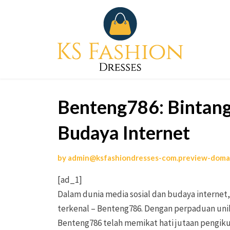
Skip
Slot
to
Gacor
content
Malam
Ini
dari
PG
Benteng786: Bintang
Soft,
Slot
Budaya Internet
X500
untuk
by
admin@ksfashiondresses-com.preview-doma
Kemen
Tanpa
[ad_1]
Rugi
Dalam dunia media sosial dan budaya internet
terkenal – Benteng786. Dengan perpaduan unik
Benteng786 telah memikat hati jutaan pengikut