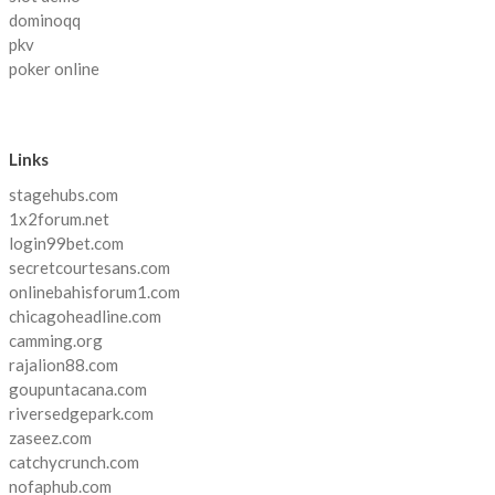
dominoqq
pkv
poker online
Links
stagehubs.com
1x2forum.net
login99bet.com
secretcourtesans.com
onlinebahisforum1.com
chicagoheadline.com
camming.org
rajalion88.com
goupuntacana.com
riversedgepark.com
zaseez.com
catchycrunch.com
nofaphub.com