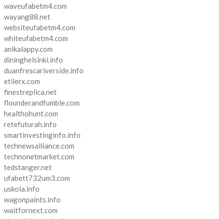
waveufabetm4.com
wayang88.net
websiteufabetm4.com
whiteufabetm4.com
anikalappy.com
dininghelsinki.info
duanfrescariverside.info
etilerx.com
finestreplica.net
flounderandfumble.com
healthohunt.com
retefuturah.info
smartinvestinginfo.info
technewsalliance.com
technonetmarket.com
tedstanger.net
ufabett732um3.com
uskola.info
wagonpaints.info
waitfornext.com