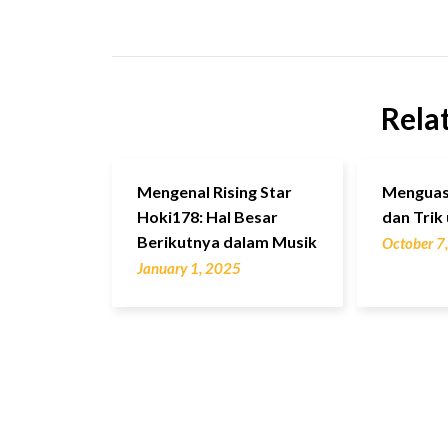
Rela
Mengenal Rising Star
Menguas
Hoki178: Hal Besar
dan Trik
Berikutnya dalam Musik
October 7
January 1, 2025