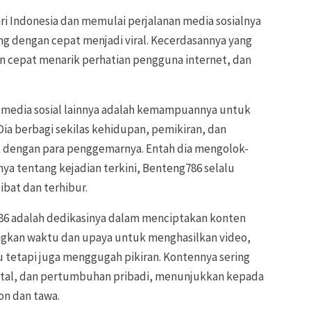
ri Indonesia dan memulai perjalanan media sosialnya
g dengan cepat menjadi viral. Kecerdasannya yang
n cepat menarik perhatian pengguna internet, dan
 media sosial lainnya adalah kemampuannya untuk
ia berbagi sekilas kehidupan, pemikiran, dan
 dengan para penggemarnya. Entah dia mengolok-
nnya tentang kejadian terkini, Benteng786 selalu
bat dan terhibur.
86 adalah dedikasinya dalam menciptakan konten
uangkan waktu dan upaya untuk menghasilkan video,
u tetapi juga menggugah pikiran. Kontennya sering
ntal, dan pertumbuhan pribadi, menunjukkan kepada
on dan tawa.