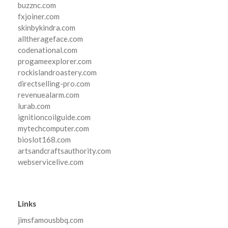
buzznc.com
fxjoiner.com
skinbykindra.com
alltherageface.com
codenational.com
progameexplorer.com
rockislandroastery.com
directselling-pro.com
revenuealarm.com
lurab.com
ignitioncoilguide.com
mytechcomputer.com
bioslot168.com
artsandcraftsauthority.com
webservicelive.com
Links
jimsfamousbbq.com