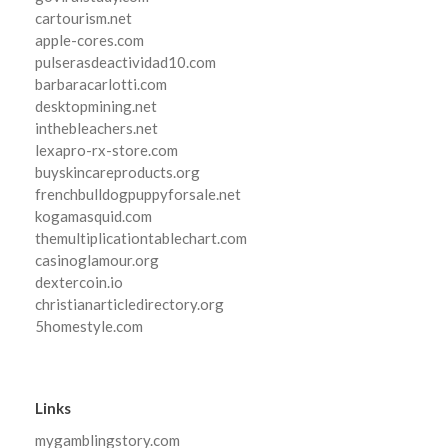
cartourism.net
apple-cores.com
pulserasdeactividad10.com
barbaracarlotti.com
desktopmining.net
inthebleachers.net
lexapro-rx-store.com
buyskincareproducts.org
frenchbulldogpuppyforsale.net
kogamasquid.com
themultiplicationtablechart.com
casinoglamour.org
dextercoin.io
christianarticledirectory.org
5homestyle.com
Links
mygamblingstory.com