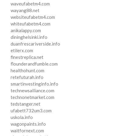
waveufabetm4.com
wayang88.net
websiteufabetm4.com
whiteufabetm4.com
anikalappy.com
dininghelsinki.info
duanfrescariverside.info
etilerx.com
finestreplica.net
flounderandfumble.com
healthohunt.com
retefuturah.info
smartinvestinginfo.info
technewsalliance.com
technonetmarket.com
tedstanger.net
ufabett732um3.com
uskola.info
wagonpaints.info
waitfornext.com