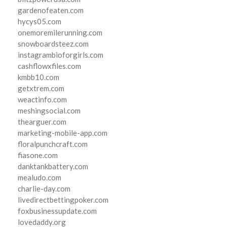
gardenofeaten.com
hycys05.com
onemoremilerunning.com
snowboardsteez.com
instagrambioforgirls.com
cashflowxfiles.com
kmbb10.com
getxtrem.com
weactinfo.com
meshingsocial.com
thearguer.com
marketing-mobile-app.com
floralpunchcraft.com
fiasone.com
danktankbattery.com
mealudo.com
charlie-day.com
livedirectbettingpoker.com
foxbusinessupdate.com
lovedaddy.org