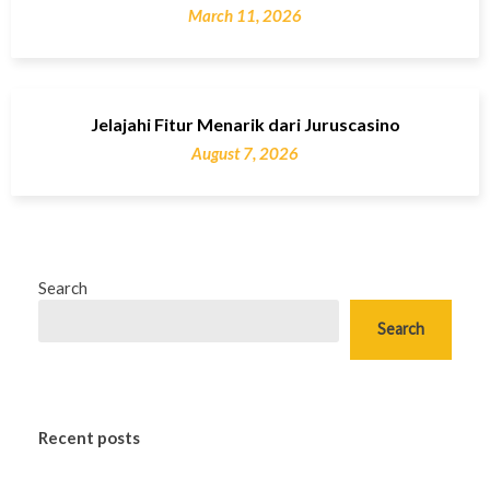
March 11, 2026
Jelajahi Fitur Menarik dari Juruscasino
August 7, 2026
Search
Search
Recent posts