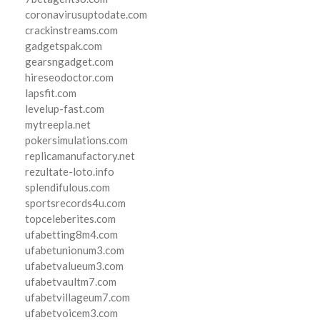
coronavirusuptodate.com
crackinstreams.com
gadgetspak.com
gearsngadget.com
hireseodoctor.com
lapsfit.com
levelup-fast.com
mytreepla.net
pokersimulations.com
replicamanufactory.net
rezultate-loto.info
splendifulous.com
sportsrecords4u.com
topceleberites.com
ufabetting8m4.com
ufabetunionum3.com
ufabetvalueum3.com
ufabetvaultm7.com
ufabetvillageum7.com
ufabetvoicem3.com