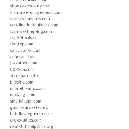
showcasebeauty.com
insurancepolicyexpert.com
statkeycompany.com
carolinadeckbuilders.com
topinvestingblog.com
top50tools.com
the-rep.com
saltyfranks.com
annerani.com
jazzatude.com
0022pa.com
zeroshare.info
bilesinc.com
milaretreatnz.com
modaagi.com
smallvilleph.com
galiciasuroeste.info
batallasdeguerra.com
dregstudios.com
neatstuffhelpskids.org