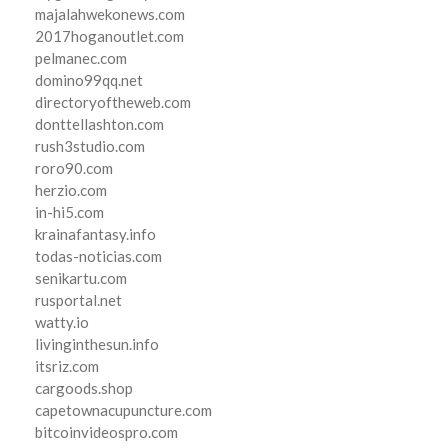
majalahwekonews.com
2017hoganoutlet.com
pelmanec.com
domino99qq.net
directoryoftheweb.com
donttellashton.com
rush3studio.com
roro90.com
herzio.com
in-hi5.com
krainafantasy.info
todas-noticias.com
senikartu.com
rusportal.net
watty.io
livinginthesun.info
itsriz.com
cargoods.shop
capetownacupuncture.com
bitcoinvideospro.com