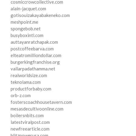
cosmiccrowcollective.com
alain-jacquet.com
gotisouizakayabakeneko.com
meshpoint.me
spongebob.net
busyboxintl.com
auttayanratchapak.com
postcoffeebarva.com
elteatromilliondollar.com
burgerkingfranchise.org
vallarpadathamma.net
realworldsize.com
teknolama.com
productforbaby.com
orb-z.com
fosterscoachhousetavern.com
mesasdecultivoonline.com
boilersnbits.com
latestviralpost.com
newfreearticle.com
blitzpowerusa.com