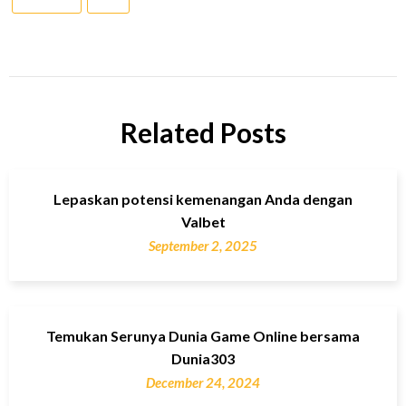
Related Posts
Lepaskan potensi kemenangan Anda dengan
Valbet
September 2, 2025
Temukan Serunya Dunia Game Online bersama
Dunia303
December 24, 2024