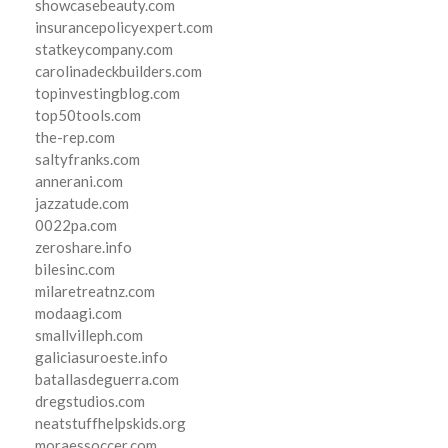
showcasebeauty.com
insurancepolicyexpert.com
statkeycompany.com
carolinadeckbuilders.com
topinvestingblog.com
top50tools.com
the-rep.com
saltyfranks.com
annerani.com
jazzatude.com
0022pa.com
zeroshare.info
bilesinc.com
milaretreatnz.com
modaagi.com
smallvilleph.com
galiciasuroeste.info
batallasdeguerra.com
dregstudios.com
neatstuffhelpskids.org
moraessoccer.com