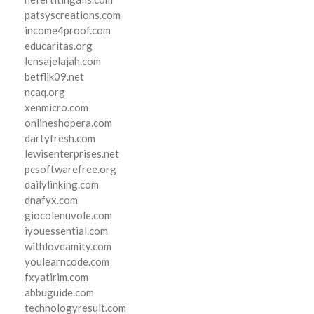
patsyscreations.com
income4proof.com
educaritas.org
lensajelajah.com
betflik09.net
ncaq.org
xenmicro.com
onlineshopera.com
dartyfresh.com
lewisenterprises.net
pcsoftwarefree.org
dailylinking.com
dnafyx.com
giocolenuvole.com
iyouessential.com
withloveamity.com
youlearncode.com
fxyatirim.com
abbuguide.com
technologyresult.com