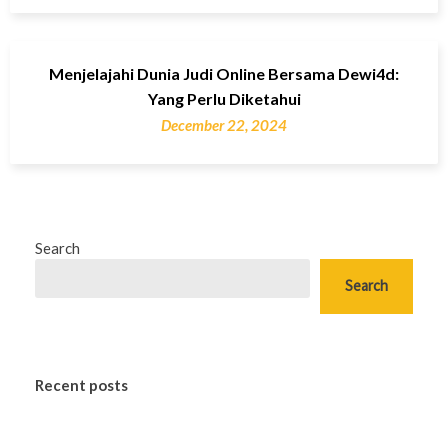
Menjelajahi Dunia Judi Online Bersama Dewi4d:
Yang Perlu Diketahui
December 22, 2024
Search
Search
Recent posts