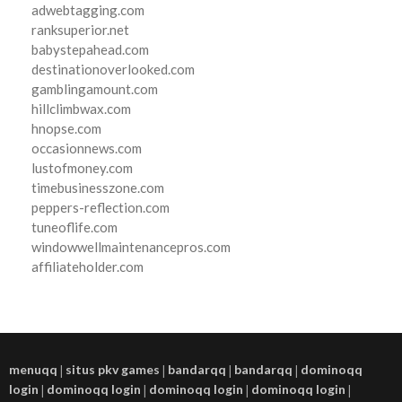
adwebtagging.com
ranksuperior.net
babystepahead.com
destinationoverlooked.com
gamblingamount.com
hillclimbwax.com
hnopse.com
occasionnews.com
lustofmoney.com
timebusinesszone.com
peppers-reflection.com
tuneoflife.com
windowwellmaintenancepros.com
affiliateholder.com
menuqq
|
situs pkv games
|
bandarqq
|
bandarqq
|
dominoqq
login
|
dominoqq login
|
dominoqq login
|
dominoqq login
|