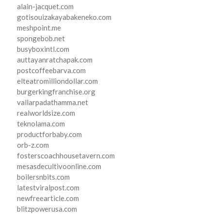
alain-jacquet.com
gotisouizakayabakeneko.com
meshpoint.me
spongebob.net
busyboxintl.com
auttayanratchapak.com
postcoffeebarva.com
elteatromilliondollar.com
burgerkingfranchise.org
vallarpadathamma.net
realworldsize.com
teknolama.com
productforbaby.com
orb-z.com
fosterscoachhousetavern.com
mesasdecultivoonline.com
boilersnbits.com
latestviralpost.com
newfreearticle.com
blitzpowerusa.com