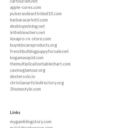
cartourism.net
apple-cores.com
pulserasdeactividad10.com
barbaracarlotti.com
desktopmining.net
inthebleachers.net
lexapro-rx-store.com
buyskincareproducts.org
frenchbulldogpuppyforsale.net
kogamasquid.com
themultiplicationtablechart.com
casinoglamour.org
dextercoin.io
christianarticledirectory.org
5homestyle.com
Links
mygamblingstory.com
majalahwekonews.com