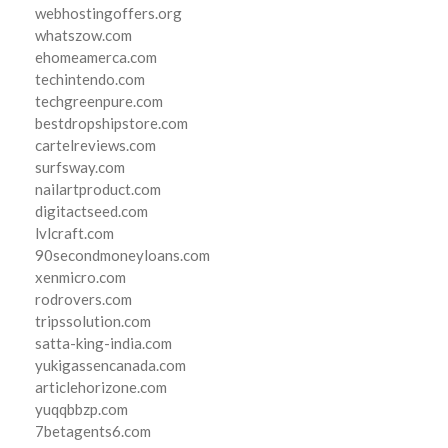
webhostingoffers.org
whatszow.com
ehomeamerca.com
techintendo.com
techgreenpure.com
bestdropshipstore.com
cartelreviews.com
surfsway.com
nailartproduct.com
digitactseed.com
lvlcraft.com
90secondmoneyloans.com
xenmicro.com
rodrovers.com
tripssolution.com
satta-king-india.com
yukigassencanada.com
articlehorizone.com
yuqqbbzp.com
7betagents6.com