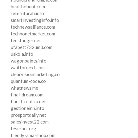
healthohunt.com
retefuturah.info
smartinvestinginfo.info
technewsalliance.com
technonetmarket.com
tedstanger.net
ufabett732um3.com
uskola.info
wagonpaints.info
waitfornext.com
clearvisionmarketing.co
quantum-code.co
whatnews.me
final-dream.com
finest-replica.net
gestioneinh.info
prosportdaily.net
salesinvest22.com
teseract.org
trendy-ama-shop.com