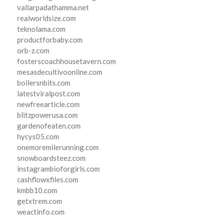
vallarpadathamma.net
realworldsize.com
teknolama.com
productforbaby.com
orb-z.com
fosterscoachhousetavern.com
mesasdecultivoonline.com
boilersnbits.com
latestviralpost.com
newfreearticle.com
blitzpowerusa.com
gardenofeaten.com
hycys05.com
onemoremilerunning.com
snowboardsteez.com
instagrambioforgirls.com
cashflowxfiles.com
kmbb10.com
getxtrem.com
weactinfo.com