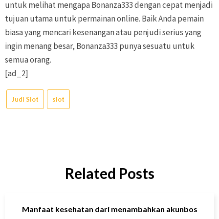
untuk melihat mengapa Bonanza333 dengan cepat menjadi
tujuan utama untuk permainan online. Baik Anda pemain
biasa yang mencari kesenangan atau penjudi serius yang
ingin menang besar, Bonanza333 punya sesuatu untuk
semua orang.
[ad_2]
Judi Slot
slot
Related Posts
Manfaat kesehatan dari menambahkan akunbos