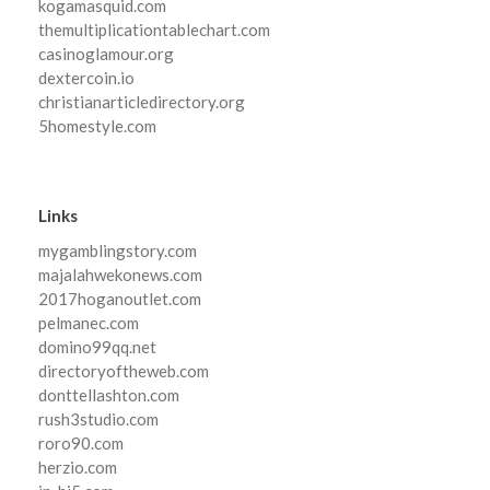
kogamasquid.com
themultiplicationtablechart.com
casinoglamour.org
dextercoin.io
christianarticledirectory.org
5homestyle.com
Links
mygamblingstory.com
majalahwekonews.com
2017hoganoutlet.com
pelmanec.com
domino99qq.net
directoryoftheweb.com
donttellashton.com
rush3studio.com
roro90.com
herzio.com