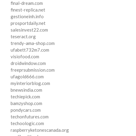
final-dream.com
finest-replica.net
gestioneinh.info
prosportdaily.net
salesinvest22.com
teseract.org
trendy-ama-shop.com
ufabett732m7.com
visiofood.com
droidwindow.com
freeprsubmission.com
ufagold666.com
myinteriorblog.com
bnewsindia.com
techiepick.com
bamzyshop.com
pondycars.com
techonfutures.com
techoologic.com
raspberryketonescanada.org