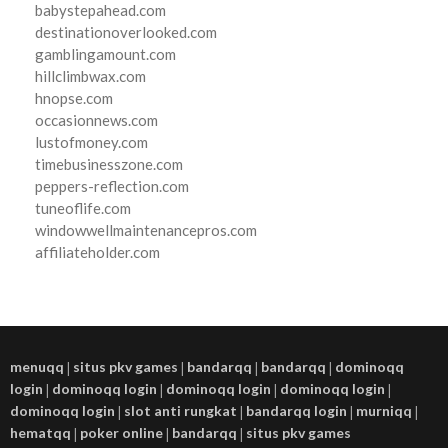
babystepahead.com
destinationoverlooked.com
gamblingamount.com
hillclimbwax.com
hnopse.com
occasionnews.com
lustofmoney.com
timebusinesszone.com
peppers-reflection.com
tuneoflife.com
windowwellmaintenancepros.com
affiliateholder.com
menuqq
|
situs pkv games
|
bandarqq
|
bandarqq
|
dominoqq
login
|
dominoqq login
|
dominoqq login
|
dominoqq login
|
dominoqq login
|
slot anti rungkat
|
bandarqq login
|
murniqq
|
hematqq
|
poker online
|
bandarqq
|
situs pkv games