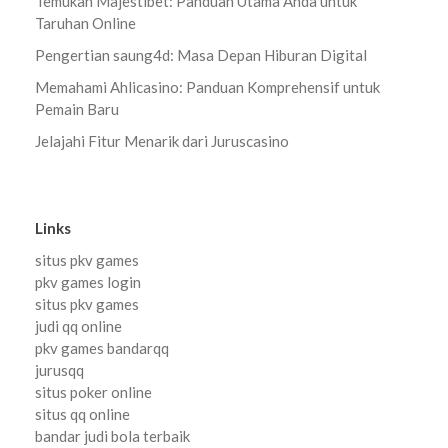
Temukan Majestibet: Panduan Utama Anda untuk
Taruhan Online
Pengertian saung4d: Masa Depan Hiburan Digital
Memahami Ahlicasino: Panduan Komprehensif untuk
Pemain Baru
Jelajahi Fitur Menarik dari Juruscasino
Links
situs pkv games
pkv games login
situs pkv games
judi qq online
pkv games bandarqq
jurusqq
situs poker online
situs qq online
bandar judi bola terbaik