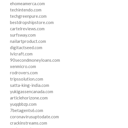
ehomeamerca.com
techintendo.com
techgreenpure.com
bestdropshipstore.com
cartelreviews.com
surfsway.com
nailartproduct.com
digitactseed.com
lvlcraft.com
90secondmoneyloans.com
xenmicro.com
rodrovers.com
tripssolution.com
satta-king-india.com
yukigassencanada.com
articlehorizone.com
yuqqbbzp.com
7betagents6.com
coronavirusuptodate.com
crackinstreams.com