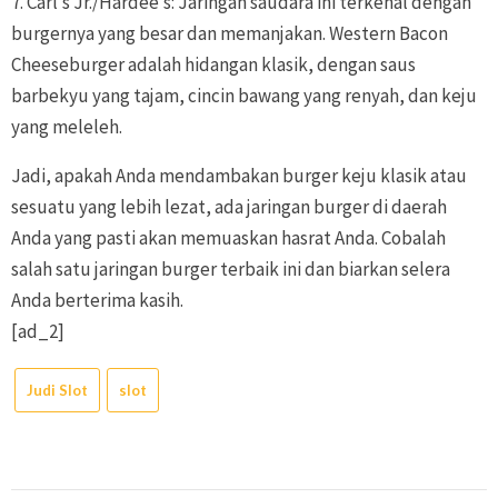
7. Carl’s Jr./Hardee’s: Jaringan saudara ini terkenal dengan
burgernya yang besar dan memanjakan. Western Bacon
Cheeseburger adalah hidangan klasik, dengan saus
barbekyu yang tajam, cincin bawang yang renyah, dan keju
yang meleleh.
Jadi, apakah Anda mendambakan burger keju klasik atau
sesuatu yang lebih lezat, ada jaringan burger di daerah
Anda yang pasti akan memuaskan hasrat Anda. Cobalah
salah satu jaringan burger terbaik ini dan biarkan selera
Anda berterima kasih.
[ad_2]
Judi Slot
slot