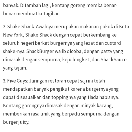
banyak. Ditambah lagi, kentang goreng mereka benar-
benar membuat ketagihan.
2. Shake Shack: Awalnya merupakan makanan pokok di Kota
New York, Shake Shack dengan cepat berkembang ke
seluruh negeri berkat burgernya yang lezat dan custard
shake-nya. ShackBurger wajib dicoba, dengan patty yang
dimasak dengan sempurna, keju lengket, dan ShackSauce
yang tajam.
3. Five Guys: Jaringan restoran cepat saji ini telah
mendapatkan banyak pengikut karena burgernya yang
dapat disesuaikan dan toppingnya yang tiada habisnya.
Kentang gorengnya dimasak dengan minyak kacang,
memberikan rasa unik yang berpadu sempurna dengan
burger juicy.