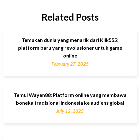
Related Posts
Temukan dunia yang menarik dari Klik555:
platform baru yang revolusioner untuk game
online
February 27, 2025
Temui Wayan88: Platform online yang membawa
boneka tradisional Indonesia ke audiens global
July 12, 2025