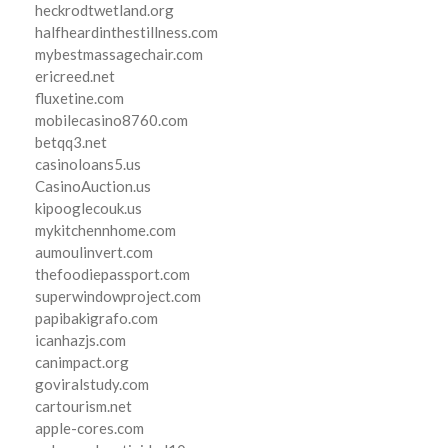
heckrodtwetland.org
halfheardinthestillness.com
mybestmassagechair.com
ericreed.net
fluxetine.com
mobilecasino8760.com
betqq3.net
casinoloans5.us
CasinoAuction.us
kipooglecouk.us
mykitchennhome.com
aumoulinvert.com
thefoodiepassport.com
superwindowproject.com
papibakigrafo.com
icanhazjs.com
canimpact.org
goviralstudy.com
cartourism.net
apple-cores.com