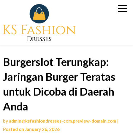
Skip
Slot
to
Gacor
content
Malam
Ini
dari
PG
Burgerslot Terungkap:
Soft,
Slot
Jaringan Burger Teratas
X500
untuk
untuk Dicoba di Daerah
Kemenangan
Tanpa
Anda
Rugi
by
admin@ksfashiondresses-com.preview-domain.com
|
Posted on
January 26, 2026