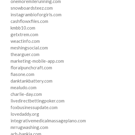
onemoremilerunning.com
snowboardsteez.com
instagrambioforgirls.com
cashflowxfiles.com
kmbb10.com
getxtrem.com
weactinfo.com
meshingsocial.com
thearguer.com
marketing-mobile-app.com
floralpunchcraft.com
fiasone.com
danktankbattery.com
mealudo.com
charlie-day.com
livedirectbettingpoker.com
foxbusinessupdate.com
lovedaddy.org
integrativemedicalmassageplano.com
mrrugwashing.com
acb-bankia.com