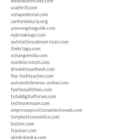
medihealthrules.com
usathrill.com
vshapedental.com
canfandalucia.org
yourengineguide.com
nybreakings.com
outstationcabsservices.com
thekrtagy.com
xchangeindia.com
coolmicrotech.com
dreamhousehack.com
the-techteacher.com
automobilenews-online.com
fashionalltimes.com
totaldigitalforum.com
technoarmaan.com
empresasposicionamientoweb.com
tonybestcosmetics.com
buzznc.com
fxjoiner.com
skinbykindra.com