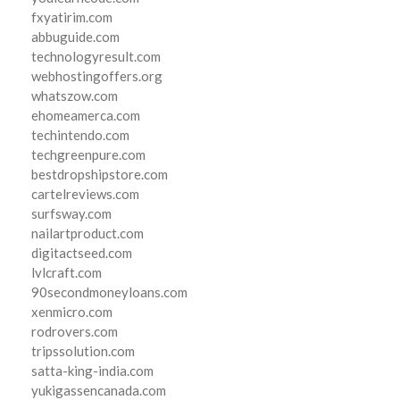
fxyatirim.com
abbuguide.com
technologyresult.com
webhostingoffers.org
whatszow.com
ehomeamerca.com
techintendo.com
techgreenpure.com
bestdropshipstore.com
cartelreviews.com
surfsway.com
nailartproduct.com
digitactseed.com
lvlcraft.com
90secondmoneyloans.com
xenmicro.com
rodrovers.com
tripssolution.com
satta-king-india.com
yukigassencanada.com