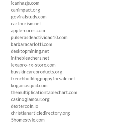
icanhazjs.com
canimpact.org
goviralstudy.com
cartourism.net
apple-cores.com
pulserasdeactividad10.com
barbaracarlotti.com
desktopmining.net
inthebleachers.net
lexapro-rx-store.com
buyskincareproducts.org
frenchbulldogpuppyforsale.net
kogamasquid.com
themultiplicationtablechart.com
casinoglamour.org
dextercoin.io
christianarticledirectory.org
5homestyle.com