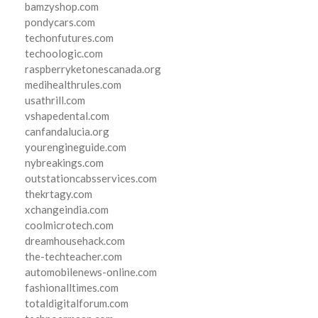
bamzyshop.com
pondycars.com
techonfutures.com
techoologic.com
raspberryketonescanada.org
medihealthrules.com
usathrill.com
vshapedental.com
canfandalucia.org
yourengineguide.com
nybreakings.com
outstationcabsservices.com
thekrtagy.com
xchangeindia.com
coolmicrotech.com
dreamhousehack.com
the-techteacher.com
automobilenews-online.com
fashionalltimes.com
totaldigitalforum.com