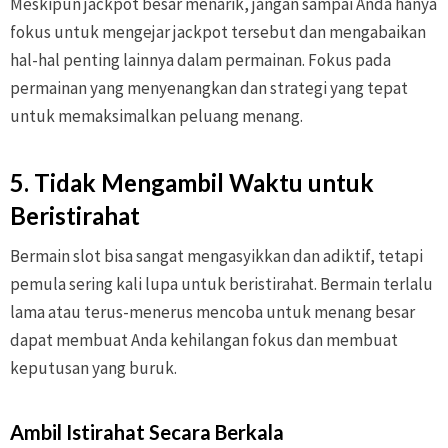
Meskipun jackpot besar menarik, jangan sampai Anda hanya
fokus untuk mengejar jackpot tersebut dan mengabaikan
hal-hal penting lainnya dalam permainan. Fokus pada
permainan yang menyenangkan dan strategi yang tepat
untuk memaksimalkan peluang menang.
5. Tidak Mengambil Waktu untuk
Beristirahat
Bermain slot bisa sangat mengasyikkan dan adiktif, tetapi
pemula sering kali lupa untuk beristirahat. Bermain terlalu
lama atau terus-menerus mencoba untuk menang besar
dapat membuat Anda kehilangan fokus dan membuat
keputusan yang buruk.
Ambil Istirahat Secara Berkala