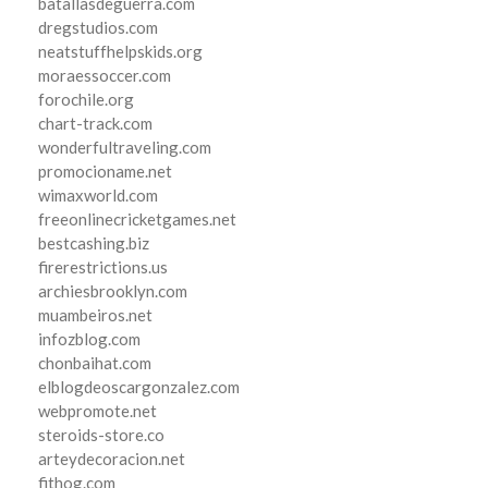
batallasdeguerra.com
dregstudios.com
neatstuffhelpskids.org
moraessoccer.com
forochile.org
chart-track.com
wonderfultraveling.com
promocioname.net
wimaxworld.com
freeonlinecricketgames.net
bestcashing.biz
firerestrictions.us
archiesbrooklyn.com
muambeiros.net
infozblog.com
chonbaihat.com
elblogdeoscargonzalez.com
webpromote.net
steroids-store.co
arteydecoracion.net
fithog.com