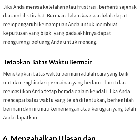
Jika Anda merasa kelelahan atau frustrasi, berhenti sejenak
dan ambil istirahat. Bermain dalam keadaan lelah dapat
mempengaruhi kemampuan Anda untuk membuat
keputusan yang bijak, yang pada akhirnya dapat
mengurangi peluang Anda untuk menang.
Tetapkan Batas Waktu Bermain
Menetapkan batas waktu bermain adalah cara yang baik
untuk menghindari permainan yang berlarut-larut dan
memastikan Anda tetap berada dalam kendali. Jika Anda
mencapai batas waktu yang telah ditentukan, berhentilah
bermain dan nikmati kemenangan atau kerugian yang telah
Anda dapatkan.
6. Mengabaikan Ulasan dan