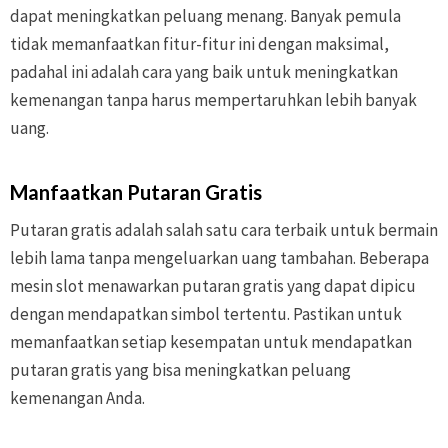
dapat meningkatkan peluang menang. Banyak pemula
tidak memanfaatkan fitur-fitur ini dengan maksimal,
padahal ini adalah cara yang baik untuk meningkatkan
kemenangan tanpa harus mempertaruhkan lebih banyak
uang.
Manfaatkan Putaran Gratis
Putaran gratis adalah salah satu cara terbaik untuk bermain
lebih lama tanpa mengeluarkan uang tambahan. Beberapa
mesin slot menawarkan putaran gratis yang dapat dipicu
dengan mendapatkan simbol tertentu. Pastikan untuk
memanfaatkan setiap kesempatan untuk mendapatkan
putaran gratis yang bisa meningkatkan peluang
kemenangan Anda.