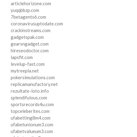
articlehorizone.com
yuqqbbzp.com
7betagents6.com
coronavirusuptodate.com
crackinstreams.com
gadgetspak.com
gearsngadget.com
hireseodoctor.com
lapsfit.com
levelup-fast.com
mytreepla.net
pokersimulations.com
replicamanufactory.net
rezultate-loto.info
splendifulous.com
sportsrecords4u.com
topceleberites.com
ufabetting8m4.com
ufabetunionum3.com
ufabetvalueum3.com