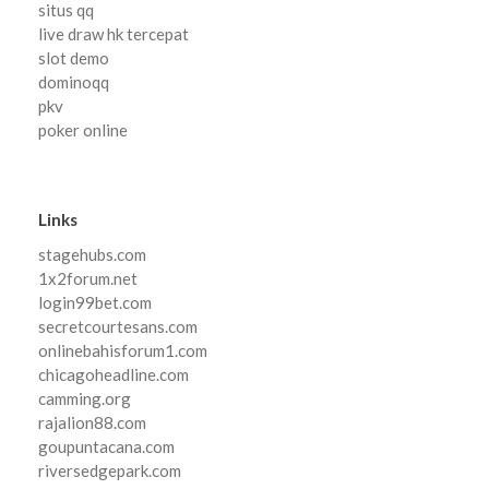
situs qq
live draw hk tercepat
slot demo
dominoqq
pkv
poker online
Links
stagehubs.com
1x2forum.net
login99bet.com
secretcourtesans.com
onlinebahisforum1.com
chicagoheadline.com
camming.org
rajalion88.com
goupuntacana.com
riversedgepark.com