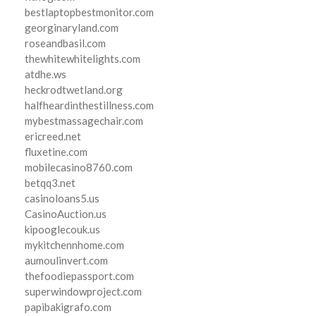
bestlaptopbestmonitor.com
georginaryland.com
roseandbasil.com
thewhitewhitelights.com
atdhe.ws
heckrodtwetland.org
halfheardinthestillness.com
mybestmassagechair.com
ericreed.net
fluxetine.com
mobilecasino8760.com
betqq3.net
casinoloans5.us
CasinoAuction.us
kipooglecouk.us
mykitchennhome.com
aumoulinvert.com
thefoodiepassport.com
superwindowproject.com
papibakigrafo.com