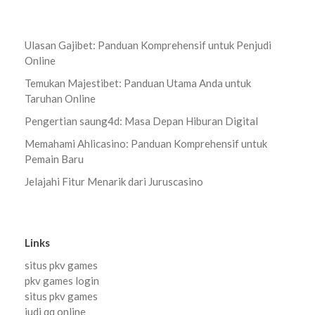
Ulasan Gajibet: Panduan Komprehensif untuk Penjudi
Online
Temukan Majestibet: Panduan Utama Anda untuk
Taruhan Online
Pengertian saung4d: Masa Depan Hiburan Digital
Memahami Ahlicasino: Panduan Komprehensif untuk
Pemain Baru
Jelajahi Fitur Menarik dari Juruscasino
Links
situs pkv games
pkv games login
situs pkv games
judi qq online