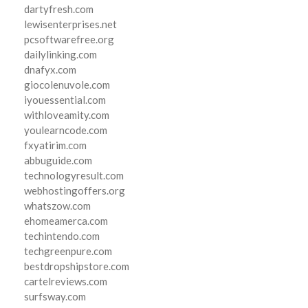
dartyfresh.com
lewisenterprises.net
pcsoftwarefree.org
dailylinking.com
dnafyx.com
giocolenuvole.com
iyouessential.com
withloveamity.com
youlearncode.com
fxyatirim.com
abbuguide.com
technologyresult.com
webhostingoffers.org
whatszow.com
ehomeamerca.com
techintendo.com
techgreenpure.com
bestdropshipstore.com
cartelreviews.com
surfsway.com