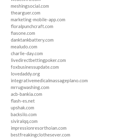
meshingsocial.com
thearguer.com
marketing-mobile-app.com
floralpunchcraft.com
fiasone.com
danktankbattery.com
mealudo.com
charlie-day.com
livedirectbettingpoker.com
foxbusinessupdate.com
lovedaddy.org
integrativemedicalmassageplano.com
mrrugwashing.com
acb-bankia.com
flash-es.net
upshak.com
backsilo.com
siviralqq.com
impressionresorthoian.com
bestfreakingclothesever.com