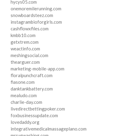
hycys05.com
onemoremilerunning.com
snowboardsteez.com
instagrambioforgirls.com
cashflowxfiles.com
kmbb10.com
getxtrem.com
weactinfo.com
meshingsocial.com
thearguer.com
marketing-mobile-app.com
floralpunchcraft.com
fiasone.com
danktankbattery.com
mealudo.com
charlie-day.com
livedirectbettingpoker.com
foxbusinessupdate.com
lovedaddy.org
integrativemedicalmassageplano.com
mrrugwashing.com