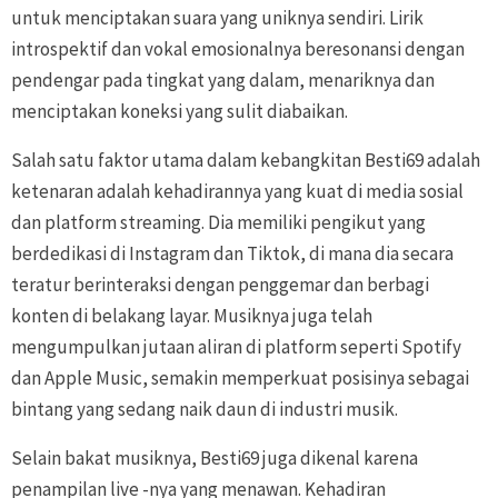
untuk menciptakan suara yang uniknya sendiri. Lirik
introspektif dan vokal emosionalnya beresonansi dengan
pendengar pada tingkat yang dalam, menariknya dan
menciptakan koneksi yang sulit diabaikan.
Salah satu faktor utama dalam kebangkitan Besti69 adalah
ketenaran adalah kehadirannya yang kuat di media sosial
dan platform streaming. Dia memiliki pengikut yang
berdedikasi di Instagram dan Tiktok, di mana dia secara
teratur berinteraksi dengan penggemar dan berbagi
konten di belakang layar. Musiknya juga telah
mengumpulkan jutaan aliran di platform seperti Spotify
dan Apple Music, semakin memperkuat posisinya sebagai
bintang yang sedang naik daun di industri musik.
Selain bakat musiknya, Besti69 juga dikenal karena
penampilan live -nya yang menawan. Kehadiran