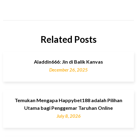
Related Posts
Aladdin666: Jin di Balik Kanvas
December 26, 2025
Temukan Mengapa Happybet188 adalah Pilihan
Utama bagi Penggemar Taruhan Online
July 8, 2026