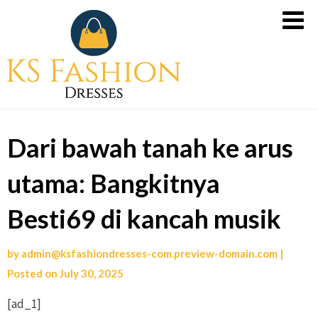
Skip
Slot
to
Gacor
content
Malam
Ini
dari
PG
Dari bawah tanah ke arus
Soft,
Slot
utama: Bangkitnya
X500
untuk
Besti69 di kancah musik
Kemenangan
Tanpa
by
admin@ksfashiondresses-com.preview-domain.com
|
Rugi
Posted on
July 30, 2025
[ad_1]