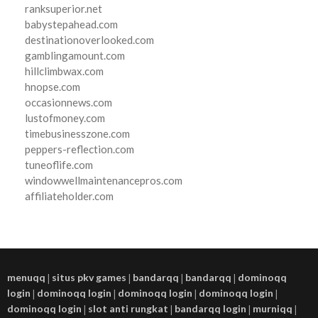
ranksuperior.net
babystepahead.com
destinationoverlooked.com
gamblingamount.com
hillclimbwax.com
hnopse.com
occasionnews.com
lustofmoney.com
timebusinesszone.com
peppers-reflection.com
tuneoflife.com
windowwellmaintenancepros.com
affiliateholder.com
menuqq
|
situs pkv games
|
bandarqq
|
bandarqq
|
dominoqq
login
|
dominoqq login
|
dominoqq login
|
dominoqq login
|
dominoqq login
|
slot anti rungkat
|
bandarqq login
|
murniqq
|