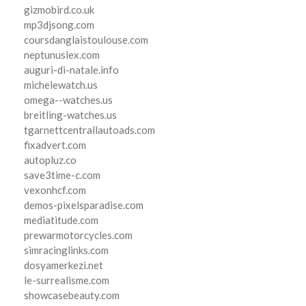
gizmobird.co.uk
mp3djsong.com
coursdanglaistoulouse.com
neptunuslex.com
auguri-di-natale.info
michelewatch.us
omega--watches.us
breitling-watches.us
tgarnettcentrallautoads.com
fixadvert.com
autopluz.co
save3time-c.com
vexonhcf.com
demos-pixelsparadise.com
mediatitude.com
prewarmotorcycles.com
simracinglinks.com
dosyamerkezi.net
le-surrealisme.com
showcasebeauty.com