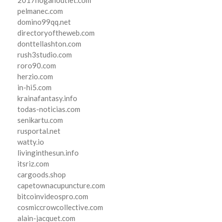
pelmanec.com
domino99qq.net
directoryoftheweb.com
donttellashton.com
rush3studio.com
roro90.com
herzio.com
in-hi5.com
krainafantasy.info
todas-noticias.com
senikartu.com
rusportal.net
watty.io
livinginthesun.info
itsriz.com
cargoods.shop
capetownacupuncture.com
bitcoinvideospro.com
cosmiccrowcollective.com
alain-jacquet.com