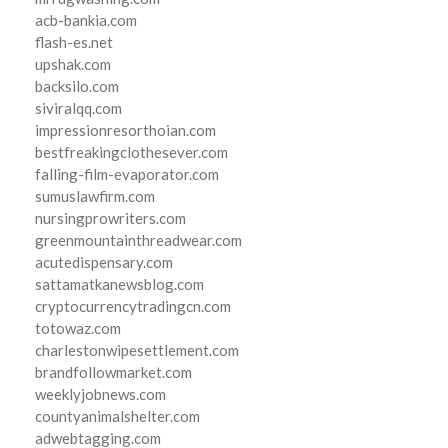
acb-bankia.com
flash-es.net
upshak.com
backsilo.com
siviralqq.com
impressionresorthoian.com
bestfreakingclothesever.com
falling-film-evaporator.com
sumuslawfirm.com
nursingprowriters.com
greenmountainthreadwear.com
acutedispensary.com
sattamatkanewsblog.com
cryptocurrencytradingcn.com
totowaz.com
charlestonwipesettlement.com
brandfollowmarket.com
weeklyjobnews.com
countyanimalshelter.com
adwebtagging.com