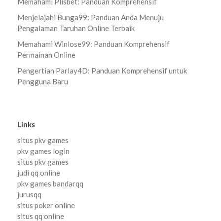
Memahami Plisbet: Panduan Komprehensif
Menjelajahi Bunga99: Panduan Anda Menuju
Pengalaman Taruhan Online Terbaik
Memahami Winlose99: Panduan Komprehensif
Permainan Online
Pengertian Parlay4D: Panduan Komprehensif untuk
Pengguna Baru
Links
situs pkv games
pkv games login
situs pkv games
judi qq online
pkv games bandarqq
jurusqq
situs poker online
situs qq online