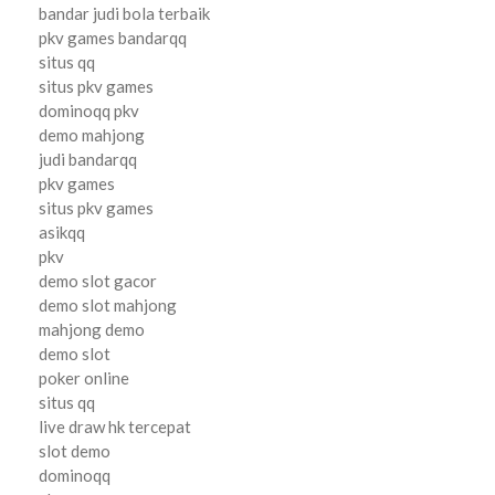
bandar judi bola terbaik
pkv games bandarqq
situs qq
situs pkv games
dominoqq pkv
demo mahjong
judi bandarqq
pkv games
situs pkv games
asikqq
pkv
demo slot gacor
demo slot mahjong
mahjong demo
demo slot
poker online
situs qq
live draw hk tercepat
slot demo
dominoqq