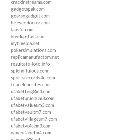
crackinstreams.com
gadgetspak.com
gearsngadget.com
hireseodoctor.com
lapsfit.com
levelup-fast.com
mytreepla.net
pokersimulations.com
replicamanufactory.net
rezultate-loto.info
splendifulous.com
sportsrecords4u.com
topceleberites.com
ufabetting8m4.com
ufabetunionum3.com
ufabetvalueum3.com
ufabetvaultm7.com
ufabetvillageum7.com
ufabetvoicem3.com
waveufabetm4.com
wayang88.net