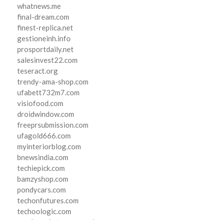
whatnews.me
final-dream.com
finest-replica.net
gestioneinh.info
prosportdaily.net
salesinvest22.com
teseract.org
trendy-ama-shop.com
ufabett732m7.com
visiofood.com
droidwindow.com
freeprsubmission.com
ufagold666.com
myinteriorblog.com
bnewsindia.com
techiepick.com
bamzyshop.com
pondycars.com
techonfutures.com
techoologic.com