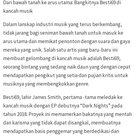
Dari bawah tanah ke arus utama: Bangkitnya Besti69 di
kancah musik
Dalam lanskap industri musik yang terus berkembang,
tidak jarang bagi seniman bawah tanah untuk masuk ke
arus utama dan memikat penonton dengan suara dan gaya
mereka yang unik. Salah satu artis yang baru-baru ini
membuat gelombang di kancah musik adalah Besti69,
seorang bintang yang sedang naik daun yang dengan cepat
mendapatkan pengikut yang setia dan pujian kritis untuk
musiknya yang membengkokkan genre.
Besti69, lahir James Smith, pertama -tama meledak ke
kancah musik dengan EP debutnya “Dark Nights” pada
tahun 2018. Proyek ini memamerkan bakatnya yang mentah
dan karisma yang tidak dapat disangkal, membuatnya
mendapatkan basis penggemar yang berdedikasi dan