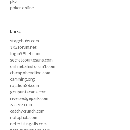
pkv
poker online
Links
stagehubs.com
1x2forum.net
login99bet.com
secretcourtesans.com
onlinebahisforum1.com
chicagoheadline.com
camming.org
rajalion88.com
goupuntacana.com
riversedgepark.com
zaseez.com
catchycrunch.com
nofaphub.com
nefertitingalls.com
patsyscreations.com