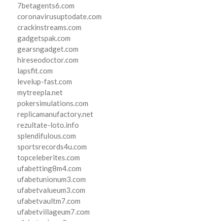
7betagents6.com
coronavirusuptodate.com
crackinstreams.com
gadgetspak.com
gearsngadget.com
hireseodoctor.com
lapsfit.com
levelup-fast.com
mytreepla.net
pokersimulations.com
replicamanufactory.net
rezultate-loto.info
splendifulous.com
sportsrecords4u.com
topceleberites.com
ufabetting8m4.com
ufabetunionum3.com
ufabetvalueum3.com
ufabetvaultm7.com
ufabetvillageum7.com