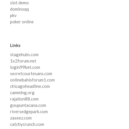
slot demo
dominoqq
pkv
poker online
Links
stagehubs.com
1x2forum.net
login99bet.com
secretcourtesans.com
onlinebahisforum1.com
chicagoheadline.com
camming.org
rajalion88.com
goupuntacana.com
riversedgepark.com
zaseez.com
catchycrunch.com