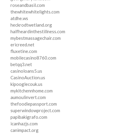
roseandbasil.com
thewhitewhitelights.com
atdhe.ws
heckrodtwetland.org
halfheardinthestillness.com
mybestmassagechair.com
ericreed.net
fluxetine.com
mobilecasino8760.com
betqq3.net
casinoloans5.us
CasinoAuction.us
kipooglecouk.us
mykitchennhome.com
aumoulinvert.com
thefoodiepassport.com
superwindowproject.com
papibakigrafo.com
icanhazjs.com
canimpact.org