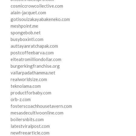
cosmiccrowcollective.com
alain-jacquet.com
gotisouizakayabakeneko.com
meshpoint.me
spongebob.net
busyboxintl.com
auttayanratchapak.com
postcoffeebarva.com
elteatromilliondollar.com
burgerkingfranchise.org
vallarpadathamma.net
realworldsize.com
teknolama.com
productforbaby.com
orb-z.com
fosterscoachhousetavern.com
mesasdecultivoonline.com
boilersnbits.com
latestviralpost.com
newfreearticle.com