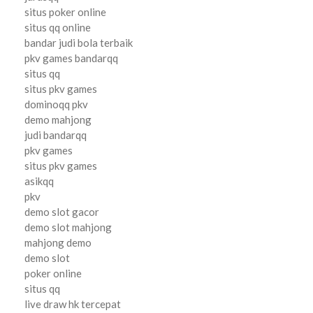
situs poker online
situs qq online
bandar judi bola terbaik
pkv games bandarqq
situs qq
situs pkv games
dominoqq pkv
demo mahjong
judi bandarqq
pkv games
situs pkv games
asikqq
pkv
demo slot gacor
demo slot mahjong
mahjong demo
demo slot
poker online
situs qq
live draw hk tercepat