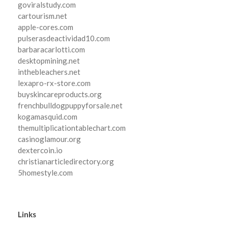
goviralstudy.com
cartourism.net
apple-cores.com
pulserasdeactividad10.com
barbaracarlotti.com
desktopmining.net
inthebleachers.net
lexapro-rx-store.com
buyskincareproducts.org
frenchbulldogpuppyforsale.net
kogamasquid.com
themultiplicationtablechart.com
casinoglamour.org
dextercoin.io
christianarticledirectory.org
5homestyle.com
Links