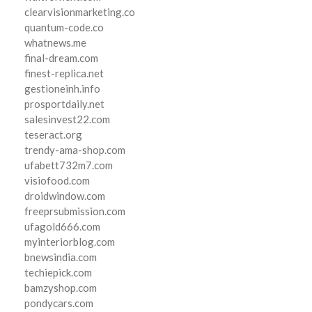
clearvisionmarketing.co
quantum-code.co
whatnews.me
final-dream.com
finest-replica.net
gestioneinh.info
prosportdaily.net
salesinvest22.com
teseract.org
trendy-ama-shop.com
ufabett732m7.com
visiofood.com
droidwindow.com
freeprsubmission.com
ufagold666.com
myinteriorblog.com
bnewsindia.com
techiepick.com
bamzyshop.com
pondycars.com