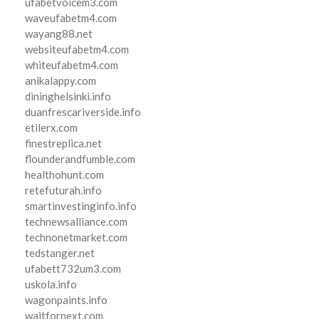
ufabetvoicem3.com
waveufabetm4.com
wayang88.net
websiteufabetm4.com
whiteufabetm4.com
anikalappy.com
dininghelsinki.info
duanfrescariverside.info
etilerx.com
finestreplica.net
flounderandfumble.com
healthohunt.com
retefuturah.info
smartinvestinginfo.info
technewsalliance.com
technonetmarket.com
tedstanger.net
ufabett732um3.com
uskola.info
wagonpaints.info
waitfornext.com