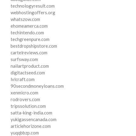
technologyresult.com
webhostingoffers.org
whatszow.com
ehomeamerca.com
techintendo.com
techgreenpure.com
bestdropshipstore.com
cartelreviews.com
surfsway.com
nailartproduct.com
digitactseed.com
lvlcraft.com
90secondmoneyloans.com
xenmicro.com
rodrovers.com
tripssolution.com
satta-king-india.com
yukigassencanada.com
articlehorizone.com
yuqqbbzp.com