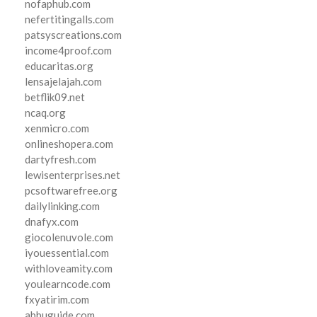
nofaphub.com
nefertitingalls.com
patsyscreations.com
income4proof.com
educaritas.org
lensajelajah.com
betflik09.net
ncaq.org
xenmicro.com
onlineshopera.com
dartyfresh.com
lewisenterprises.net
pcsoftwarefree.org
dailylinking.com
dnafyx.com
giocolenuvole.com
iyouessential.com
withloveamity.com
youlearncode.com
fxyatirim.com
abbuguide.com