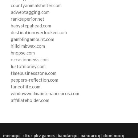
countyanimalshelter.com
adwebtagging.com
ranksuperior.net
babystepahead.com
destinationoverlooked.com
gamblingamount.com
hillclimbwax.com
hnopse.com
occasionnews.com
lustofmoney.com
timebusinesszone.com
peppers-reflection.com
tuneoflife.com
windowwellmaintenancepros.com
affiliateholder.com
menuqq
|
situs pkv games
|
bandarqq
|
bandarqq
|
dominoqq