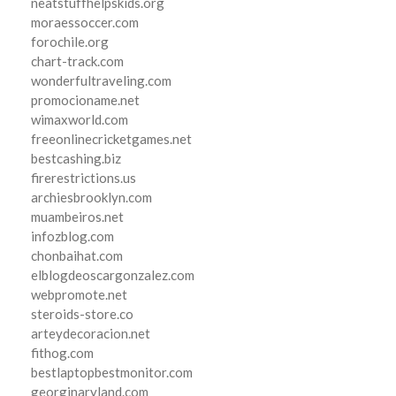
neatstuffhelpskids.org
moraessoccer.com
forochile.org
chart-track.com
wonderfultraveling.com
promocioname.net
wimaxworld.com
freeonlinecricketgames.net
bestcashing.biz
firerestrictions.us
archiesbrooklyn.com
muambeiros.net
infozblog.com
chonbaihat.com
elblogdeoscargonzalez.com
webpromote.net
steroids-store.co
arteydecoracion.net
fithog.com
bestlaptopbestmonitor.com
georginaryland.com