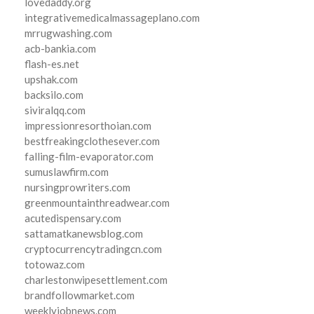
lovedaddy.org
integrativemedicalmassageplano.com
mrrugwashing.com
acb-bankia.com
flash-es.net
upshak.com
backsilo.com
siviralqq.com
impressionresorthoian.com
bestfreakingclothesever.com
falling-film-evaporator.com
sumuslawfirm.com
nursingprowriters.com
greenmountainthreadwear.com
acutedispensary.com
sattamatkanewsblog.com
cryptocurrencytradingcn.com
totowaz.com
charlestonwipesettlement.com
brandfollowmarket.com
weeklyjobnews.com