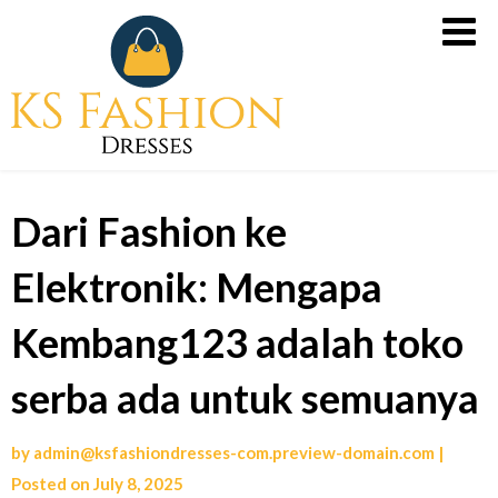
Skip
Slot
to
Gacor
content
Malam
Ini
dari
PG
Dari Fashion ke
Soft,
Slot
Elektronik: Mengapa
X500
untuk
Kembang123 adalah toko
Kemenangan
Tanpa
serba ada untuk semuanya
Rugi
by
admin@ksfashiondresses-com.preview-domain.com
|
Posted on
July 8, 2025