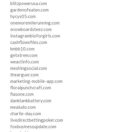
blitzpowerusa.com
gardenofeaten.com
hycys05.com
onemoremilerunning.com
snowboardsteez.com
instagrambioforgirls.com
cashflowxfiles.com
kmbb10.com
getxtrem.com
weactinfo.com
meshingsocial.com
thearguer.com
marketing-mobile-app.com
floralpunchcraft.com
fiasone.com
danktankbattery.com
mealudo.com
charlie-day.com
livedirectbettingpoker.com
foxbusinessupdate.com