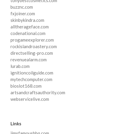
tonybestcosmetics.com
buzznc.com
fxjoiner.com
skinbykindra.com
alltherageface.com
codenational.com
progameexplorer.com
rockislandroastery.com
directselling-pro.com
revenuealarm.com
lurab.com
ignitioncoilguide.com
mytechcomputer.com
bioslot168.com
artsandcraftsauthority.com
webservicelive.com
Links
jimsfamousbbq.com