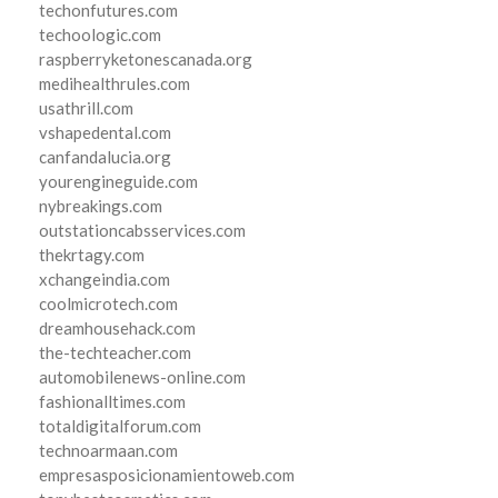
techonfutures.com
techoologic.com
raspberryketonescanada.org
medihealthrules.com
usathrill.com
vshapedental.com
canfandalucia.org
yourengineguide.com
nybreakings.com
outstationcabsservices.com
thekrtagy.com
xchangeindia.com
coolmicrotech.com
dreamhousehack.com
the-techteacher.com
automobilenews-online.com
fashionalltimes.com
totaldigitalforum.com
technoarmaan.com
empresasposicionamientoweb.com