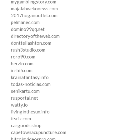
mygamblingstory.com
majalahwekonews.com
2017hoganoutlet.com
pelmanec.com
domino99qq.net
directoryoftheweb.com
donttellashton.com
rush3studio.com
roro90.com
herzio.com
in-hi5.com
krainafantasy.info
todas-noticias.com
senikartu.com
rusportal.net
watty.io
livinginthesun.info
itsriz.com
cargoods.shop
capetownacupuncture.com
bitcoinvideospro.com