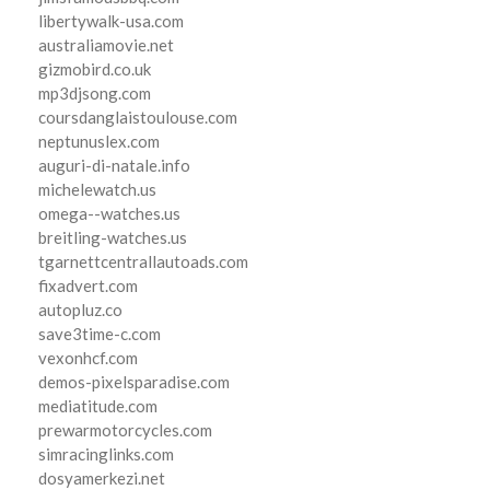
libertywalk-usa.com
australiamovie.net
gizmobird.co.uk
mp3djsong.com
coursdanglaistoulouse.com
neptunuslex.com
auguri-di-natale.info
michelewatch.us
omega--watches.us
breitling-watches.us
tgarnettcentrallautoads.com
fixadvert.com
autopluz.co
save3time-c.com
vexonhcf.com
demos-pixelsparadise.com
mediatitude.com
prewarmotorcycles.com
simracinglinks.com
dosyamerkezi.net