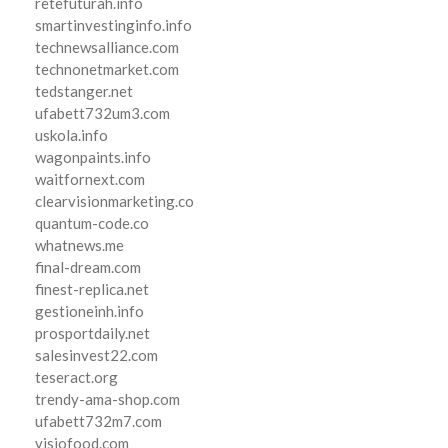
retefuturah.info
smartinvestinginfo.info
technewsalliance.com
technonetmarket.com
tedstanger.net
ufabett732um3.com
uskola.info
wagonpaints.info
waitfornext.com
clearvisionmarketing.co
quantum-code.co
whatnews.me
final-dream.com
finest-replica.net
gestioneinh.info
prosportdaily.net
salesinvest22.com
teseract.org
trendy-ama-shop.com
ufabett732m7.com
visiofood.com