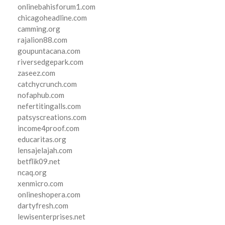
onlinebahisforum1.com
chicagoheadline.com
camming.org
rajalion88.com
goupuntacana.com
riversedgepark.com
zaseez.com
catchycrunch.com
nofaphub.com
nefertitingalls.com
patsyscreations.com
income4proof.com
educaritas.org
lensajelajah.com
betflik09.net
ncaq.org
xenmicro.com
onlineshopera.com
dartyfresh.com
lewisenterprises.net