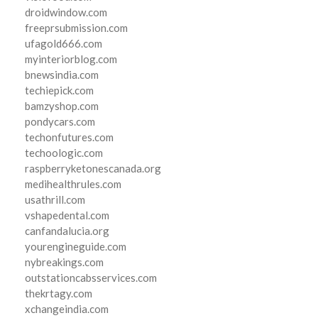
droidwindow.com
freeprsubmission.com
ufagold666.com
myinteriorblog.com
bnewsindia.com
techiepick.com
bamzyshop.com
pondycars.com
techonfutures.com
techoologic.com
raspberryketonescanada.org
medihealthrules.com
usathrill.com
vshapedental.com
canfandalucia.org
yourengineguide.com
nybreakings.com
outstationcabsservices.com
thekrtagy.com
xchangeindia.com