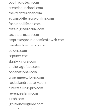
coolmicrotech.com
dreamhousehack.com
the-techteacher.com
automobilenews-online.com
fashionalltimes.com
totaldigitalforum.com
technoarmaan.com
empresasposicionamientoweb.com
tonybestcosmetics.com
buzznc.com
fxjoiner.com
skinbykindra.com
alltherageface.com
codenational.com
progameexplorer.com
rockislandroastery.com
directselling-pro.com
revenuealarm.com
lurab.com
ignitioncoilguide.com