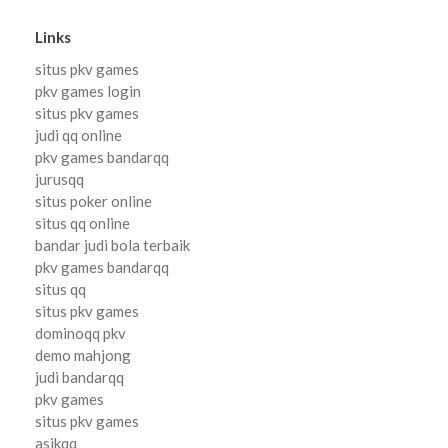
Links
situs pkv games
pkv games login
situs pkv games
judi qq online
pkv games bandarqq
jurusqq
situs poker online
situs qq online
bandar judi bola terbaik
pkv games bandarqq
situs qq
situs pkv games
dominoqq pkv
demo mahjong
judi bandarqq
pkv games
situs pkv games
asikqq