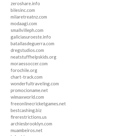
zeroshare.info
bilesinc.com
milaretreatnz.com
modaagi.com
smallvilleph.com
galiciasuroeste.info
batallasdeguerra.com
dregstudios.com
neatstuffhelpskids.org
moraessoccer.com
forochile.org
chart-track.com
wonderfultraveling.com
promocioname.net
wimaxworld.com
freeonlinecricketgames.net
bestcashing.biz
firerestrictions.us
archiesbrooklyn.com
muambeiros.net