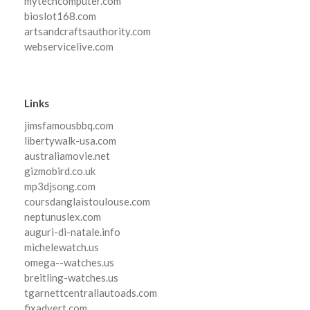
mytechcomputer.com
bioslot168.com
artsandcraftsauthority.com
webservicelive.com
Links
jimsfamousbbq.com
libertywalk-usa.com
australiamovie.net
gizmobird.co.uk
mp3djsong.com
coursdanglaistoulouse.com
neptunuslex.com
auguri-di-natale.info
michelewatch.us
omega--watches.us
breitling-watches.us
tgarnettcentrallautoads.com
fixadvert.com