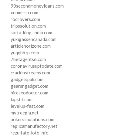
90secondmoneyloans.com
xenmicro.com
rodrovers.com
tripssolution.com
satta-king-india.com
yukigassencanada.com
articlehorizone.com
yuqqbbzp.com
7betagents6.com
coronavirusuptodate.com
crackinstreams.com
gadgetspak.com
gearsngadget.com
hireseodoctor.com
lapsfit.com
levelup-fast.com
mytreepla.net
pokersimulations.com
replicamanufactory.net
rezultate-loto.info