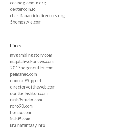
casinoglamour.org
dextercoin.io
christianarticledirectory.org
5homestyle.com
Links
mygamblingstory.com
majalahwekonews.com
2017hoganoutlet.com
pelmanec.com
domino99qq.net
directoryoftheweb.com
donttellashton.com
rush3studio.com
roro90.com
herzio.com
in-hi5.com
krainafantasy.info