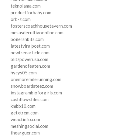
teknolama.com
productforbaby.com
orb-z.com
fosterscoachhousetavern.com
mesasdecultivoonline.com
boilersnbits.com
latestviralpost.com
newfreearticle.com
blitzpowerusa.com
gardenofeaten.com
hycys05.com
onemoremilerunning.com
snowboardsteez.com
instagrambioforgirls.com
cashflowxfiles.com
kmbb10.com
getxtrem.com
weactinfo.com
meshingsocial.com
thearguer.com