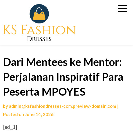
Skip
Slot
to
Gacor
content
Malam
Ini
dari
PG
Dari Mentees ke Mentor:
Soft,
Slot
Perjalanan Inspiratif Para
X500
untuk
Peserta MPOYES
Kemenangan
Tanpa
by
admin@ksfashiondresses-com.preview-domain.com
|
Rugi
Posted on
June 14, 2026
[ad_1]