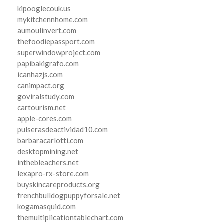
kipooglecouk.us
mykitchennhome.com
aumoulinvert.com
thefoodiepassport.com
superwindowproject.com
papibakigrafo.com
icanhazjs.com
canimpact.org
goviralstudy.com
cartourism.net
apple-cores.com
pulserasdeactividad10.com
barbaracarlotti.com
desktopmining.net
inthebleachers.net
lexapro-rx-store.com
buyskincareproducts.org
frenchbulldogpuppyforsale.net
kogamasquid.com
themultiplicationtablechart.com