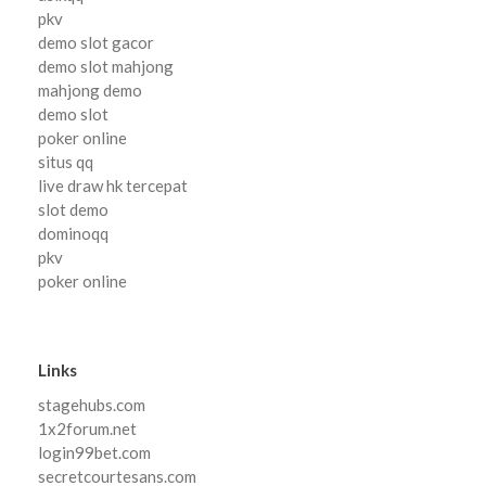
pkv
demo slot gacor
demo slot mahjong
mahjong demo
demo slot
poker online
situs qq
live draw hk tercepat
slot demo
dominoqq
pkv
poker online
Links
stagehubs.com
1x2forum.net
login99bet.com
secretcourtesans.com