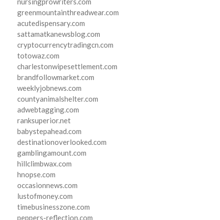
nursingprowriters.com
greenmountainthreadwear.com
acutedispensary.com
sattamatkanewsblog.com
cryptocurrencytradingcn.com
totowaz.com
charlestonwipesettlement.com
brandfollowmarket.com
weeklyjobnews.com
countyanimalshelter.com
adwebtagging.com
ranksuperior.net
babystepahead.com
destinationoverlooked.com
gamblingamount.com
hillclimbwax.com
hnopse.com
occasionnews.com
lustofmoney.com
timebusinesszone.com
peppers-reflection.com