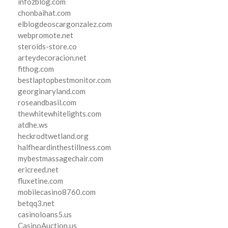
infozblog.com
chonbaihat.com
elblogdeoscargonzalez.com
webpromote.net
steroids-store.co
arteydecoracion.net
fithog.com
bestlaptopbestmonitor.com
georginaryland.com
roseandbasil.com
thewhitewhitelights.com
atdhe.ws
heckrodtwetland.org
halfheardinthestillness.com
mybestmassagechair.com
ericreed.net
fluxetine.com
mobilecasino8760.com
betqq3.net
casinoloans5.us
CasinoAuction.us