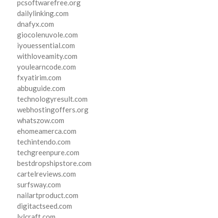
pcsoftwarefree.org
dailylinking.com
dnafyx.com
giocolenuvole.com
iyouessential.com
withloveamity.com
youlearncode.com
fxyatirim.com
abbuguide.com
technologyresult.com
webhostingoffers.org
whatszow.com
ehomeamerca.com
techintendo.com
techgreenpure.com
bestdropshipstore.com
cartelreviews.com
surfsway.com
nailartproduct.com
digitactseed.com
lvlcraft.com