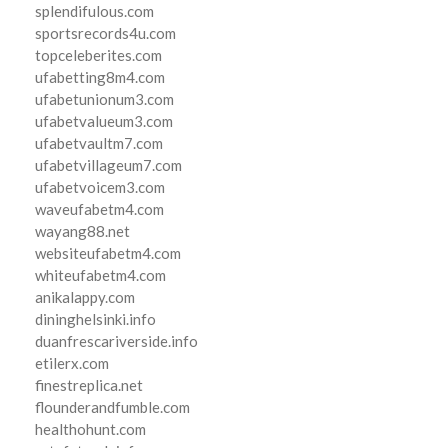
splendifulous.com
sportsrecords4u.com
topceleberites.com
ufabetting8m4.com
ufabetunionum3.com
ufabetvalueum3.com
ufabetvaultm7.com
ufabetvillageum7.com
ufabetvoicem3.com
waveufabetm4.com
wayang88.net
websiteufabetm4.com
whiteufabetm4.com
anikalappy.com
dininghelsinki.info
duanfrescariverside.info
etilerx.com
finestreplica.net
flounderandfumble.com
healthohunt.com