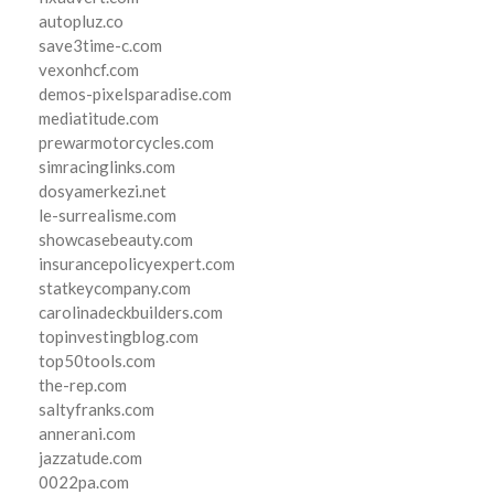
autopluz.co
save3time-c.com
vexonhcf.com
demos-pixelsparadise.com
mediatitude.com
prewarmotorcycles.com
simracinglinks.com
dosyamerkezi.net
le-surrealisme.com
showcasebeauty.com
insurancepolicyexpert.com
statkeycompany.com
carolinadeckbuilders.com
topinvestingblog.com
top50tools.com
the-rep.com
saltyfranks.com
annerani.com
jazzatude.com
0022pa.com