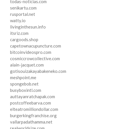
todas-noticias.com
senikartu.com
rusportal.net
watty.io
livinginthesun.info
itsriz.com
cargoods.shop
capetownacupuncture.com
bitcoinvideospro.com
cosmiccrowcollective.com
alain-jacquet.com
gotisouizakayabakeneko.com
meshpoint.me
spongebob.net
busyboxintl.com
auttayanratchapak.com
postcoffeebarva.com
elteatromilliondollar.com
burgerkingfranchise.org
vallarpadathamma.net
realworldsize.com