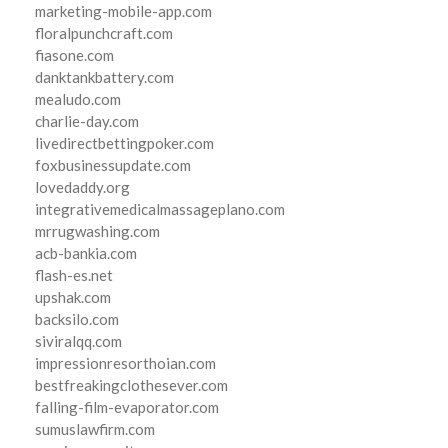
marketing-mobile-app.com
floralpunchcraft.com
fiasone.com
danktankbattery.com
mealudo.com
charlie-day.com
livedirectbettingpoker.com
foxbusinessupdate.com
lovedaddy.org
integrativemedicalmassageplano.com
mrrugwashing.com
acb-bankia.com
flash-es.net
upshak.com
backsilo.com
siviralqq.com
impressionresorthoian.com
bestfreakingclothesever.com
falling-film-evaporator.com
sumuslawfirm.com