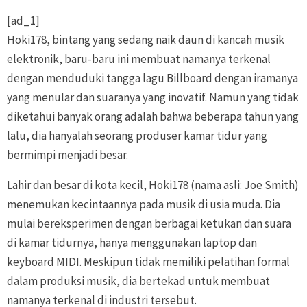
[ad_1]
Hoki178, bintang yang sedang naik daun di kancah musik
elektronik, baru-baru ini membuat namanya terkenal
dengan menduduki tangga lagu Billboard dengan iramanya
yang menular dan suaranya yang inovatif. Namun yang tidak
diketahui banyak orang adalah bahwa beberapa tahun yang
lalu, dia hanyalah seorang produser kamar tidur yang
bermimpi menjadi besar.
Lahir dan besar di kota kecil, Hoki178 (nama asli: Joe Smith)
menemukan kecintaannya pada musik di usia muda. Dia
mulai bereksperimen dengan berbagai ketukan dan suara
di kamar tidurnya, hanya menggunakan laptop dan
keyboard MIDI. Meskipun tidak memiliki pelatihan formal
dalam produksi musik, dia bertekad untuk membuat
namanya terkenal di industri tersebut.