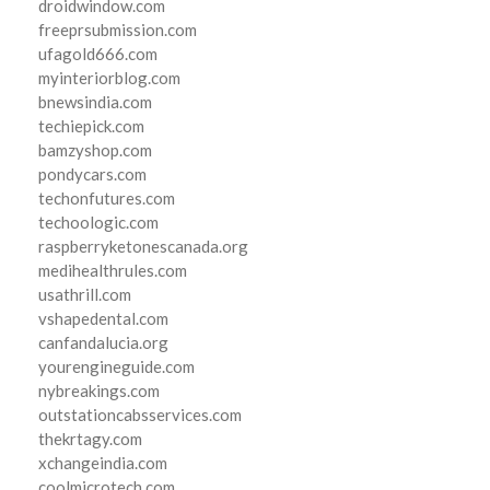
droidwindow.com
freeprsubmission.com
ufagold666.com
myinteriorblog.com
bnewsindia.com
techiepick.com
bamzyshop.com
pondycars.com
techonfutures.com
techoologic.com
raspberryketonescanada.org
medihealthrules.com
usathrill.com
vshapedental.com
canfandalucia.org
yourengineguide.com
nybreakings.com
outstationcabsservices.com
thekrtagy.com
xchangeindia.com
coolmicrotech.com