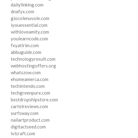
dailylinking.com
dnafyx.com
giocolenuvole.com
iyouessential.com
withloveamity.com
youlearncode.com
fxyatirim.com
abbuguide.com
technologyresult.com
webhostingoffers.org
whatszow.com
ehomeamerca.com
techintendo.com
techgreenpure.com
bestdropshipstore.com
cartelreviews.com
surfsway.com
nailartproduct.com
digitactseed.com
lvlcraft.com