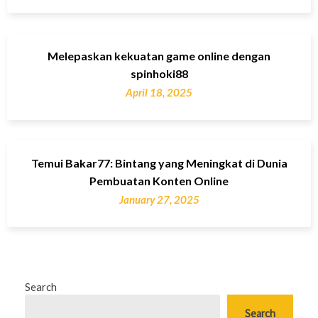
Melepaskan kekuatan game online dengan
spinhoki88
April 18, 2025
Temui Bakar77: Bintang yang Meningkat di Dunia
Pembuatan Konten Online
January 27, 2025
Search
Search