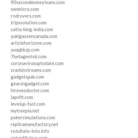
90secondmoneyloans.com
xenmicro.com
rodrovers.com
tripssolution.com
satta-king-india.com
yukigassencanada.com
articlehorizone.com
yuqqbbzp.com
7betagents6.com
coronavirusuptodate.com
crackinstreams.com
gadgetspak.com
gearsngadget.com
hireseodoctor.com
lapsfit.com
levelup-fast.com
mytreepla.net
pokersimulations.com
replicamanufactory.net
rezultate-loto.info
splendifulous.com