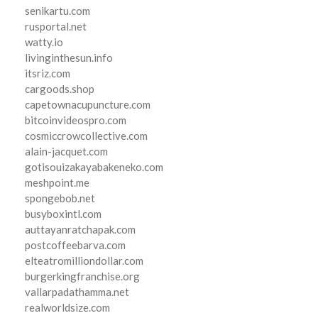
senikartu.com
rusportal.net
watty.io
livinginthesun.info
itsriz.com
cargoods.shop
capetownacupuncture.com
bitcoinvideospro.com
cosmiccrowcollective.com
alain-jacquet.com
gotisouizakayabakeneko.com
meshpoint.me
spongebob.net
busyboxintl.com
auttayanratchapak.com
postcoffeebarva.com
elteatromilliondollar.com
burgerkingfranchise.org
vallarpadathamma.net
realworldsize.com