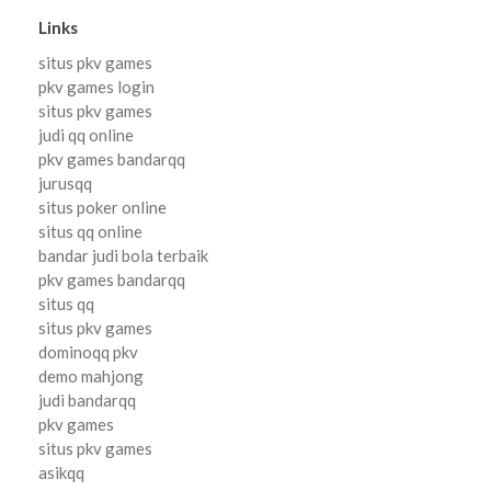
Links
situs pkv games
pkv games login
situs pkv games
judi qq online
pkv games bandarqq
jurusqq
situs poker online
situs qq online
bandar judi bola terbaik
pkv games bandarqq
situs qq
situs pkv games
dominoqq pkv
demo mahjong
judi bandarqq
pkv games
situs pkv games
asikqq