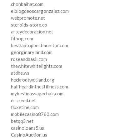
chonbaihat.com
elblogdeoscargonzalez.com
webpromote.net
steroids-store.co
arteydecoracion.net
fithog.com
bestlaptopbestmonitor.com
georginaryland.com
roseandbasil.com
thewhitewhitelights.com
atdhe.ws
heckrodtwetland.org
halfheardinthestillness.com
mybestmassagechair.com
ericreed.net
fluxetine.com
mobilecasino8760.com
betqq3.net
casinoloans5.us
CasinoAuction.us