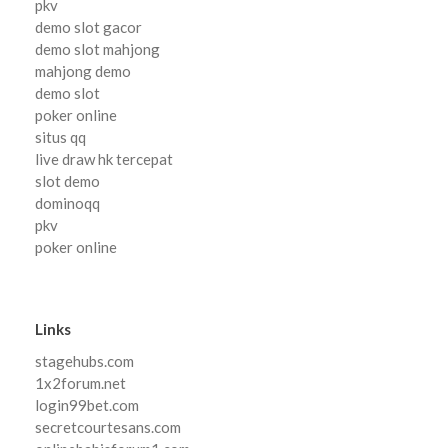
pkv
demo slot gacor
demo slot mahjong
mahjong demo
demo slot
poker online
situs qq
live draw hk tercepat
slot demo
dominoqq
pkv
poker online
Links
stagehubs.com
1x2forum.net
login99bet.com
secretcourtesans.com