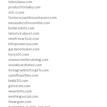
teknolama.com
productforbaby.com
orb-z.com
fosterscoachhousetavern.com
mesasdecultivoonline.com
boilersnbits.com
latestviralpost.com
newfreearticle.com
blitzpowerusa.com
gardenofeaten.com
hycys05.com
onemoremilerunning.com
snowboardsteez.com
instagrambioforgirls.com
cashflowxfiles.com
kmbb10.com
getxtrem.com
weactinfo.com
meshingsocial.com
thearguer.com
marketing-mobile-app.com