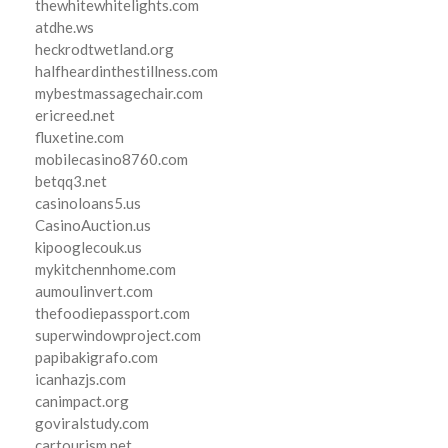
thewhitewhitelights.com
atdhe.ws
heckrodtwetland.org
halfheardinthestillness.com
mybestmassagechair.com
ericreed.net
fluxetine.com
mobilecasino8760.com
betqq3.net
casinoloans5.us
CasinoAuction.us
kipooglecouk.us
mykitchennhome.com
aumoulinvert.com
thefoodiepassport.com
superwindowproject.com
papibakigrafo.com
icanhazjs.com
canimpact.org
goviralstudy.com
cartourism.net