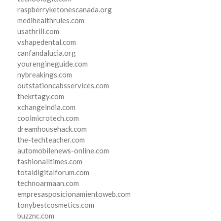
raspberryketonescanada.org
medihealthrules.com
usathrill.com
vshapedental.com
canfandalucia.org
yourengineguide.com
nybreakings.com
outstationcabsservices.com
thekrtagy.com
xchangeindia.com
coolmicrotech.com
dreamhousehack.com
the-techteacher.com
automobilenews-online.com
fashionalltimes.com
totaldigitalforum.com
technoarmaan.com
empresasposicionamientoweb.com
tonybestcosmetics.com
buzznc.com