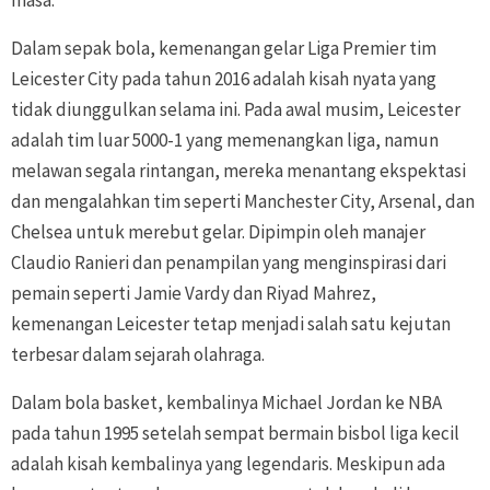
masa.
Dalam sepak bola, kemenangan gelar Liga Premier tim
Leicester City pada tahun 2016 adalah kisah nyata yang
tidak diunggulkan selama ini. Pada awal musim, Leicester
adalah tim luar 5000-1 yang memenangkan liga, namun
melawan segala rintangan, mereka menantang ekspektasi
dan mengalahkan tim seperti Manchester City, Arsenal, dan
Chelsea untuk merebut gelar. Dipimpin oleh manajer
Claudio Ranieri dan penampilan yang menginspirasi dari
pemain seperti Jamie Vardy dan Riyad Mahrez,
kemenangan Leicester tetap menjadi salah satu kejutan
terbesar dalam sejarah olahraga.
Dalam bola basket, kembalinya Michael Jordan ke NBA
pada tahun 1995 setelah sempat bermain bisbol liga kecil
adalah kisah kembalinya yang legendaris. Meskipun ada