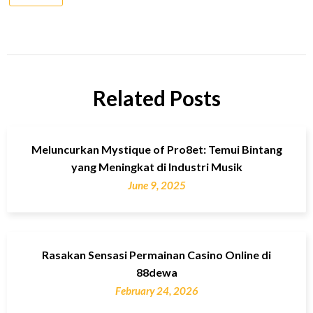
Related Posts
Meluncurkan Mystique of Pro8et: Temui Bintang
yang Meningkat di Industri Musik
June 9, 2025
Rasakan Sensasi Permainan Casino Online di
88dewa
February 24, 2026