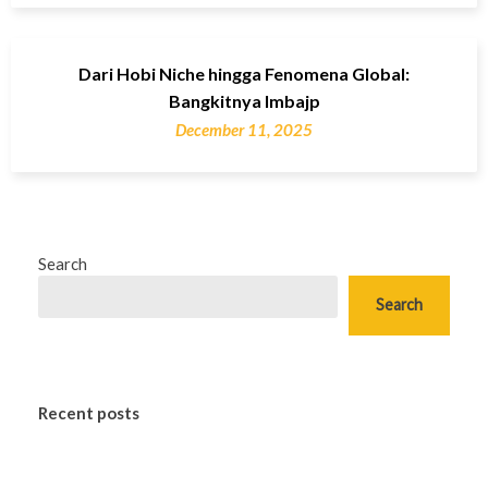
Dari Hobi Niche hingga Fenomena Global:
Bangkitnya Imbajp
December 11, 2025
Search
Search
Recent posts