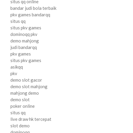
situs qq online
bandar judi bola terbaik
pkv games bandarqq
situs qq
situs pkv games
dominoqq pkv
demo mahjong
judi bandarqq
pkv games
situs pkv games
asikqq
pkv
demo slot gacor
demo slot mahjong
mahjong demo
demo slot
poker online
situs qq
live draw hk tercepat
slot demo
dominoqq