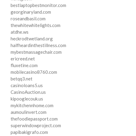
bestlaptopbestmonitor.com
georginaryland.com
roseandbasil.com
thewhitewhitelights.com
atdhe.ws
heckrodtwetland.org
halfheardinthestillness.com
mybestmassagechair.com
ericreed.net
fluxetine.com
mobilecasino8760.com
betqq3.net
casinoloans5.us
CasinoAuction.us
kipooglecouk.us
mykitchennhome.com
aumoulinvert.com
thefoodiepassport.com
superwindowproject.com
papibakigrafo.com