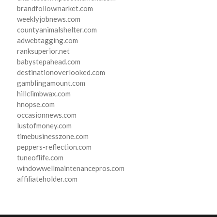
brandfollowmarket.com
weeklyjobnews.com
countyanimalshelter.com
adwebtagging.com
ranksuperior.net
babystepahead.com
destinationoverlooked.com
gamblingamount.com
hillclimbwax.com
hnopse.com
occasionnews.com
lustofmoney.com
timebusinesszone.com
peppers-reflection.com
tuneoflife.com
windowwellmaintenancepros.com
affiliateholder.com