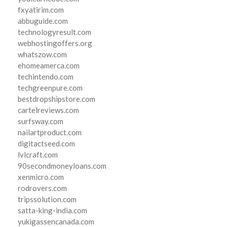
fxyatirim.com
abbuguide.com
technologyresult.com
webhostingoffers.org
whatszow.com
ehomeamerca.com
techintendo.com
techgreenpure.com
bestdropshipstore.com
cartelreviews.com
surfsway.com
nailartproduct.com
digitactseed.com
lvlcraft.com
90secondmoneyloans.com
xenmicro.com
rodrovers.com
tripssolution.com
satta-king-india.com
yukigassencanada.com