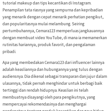
tutorial makeup dan tips kecantikan di Instagram.
Penampilan tata riasnya yang sempurna dan kepribadian
yang menarik dengan cepat menarik perhatian pengikut,
dan popularitasnya mulai melambung. Seiring
pertumbuhannya, Cemara123 memperluas jangkauannya
dengan membuat video YouTube, di mana ia memamerkan
rutinitas hariannya, produk favorit, dan pengalaman
pribadi.
Apa yang membedakan Cemara123 dari influencer lainnya
adalah keasliannya dan hubungannya yang tulus dengan
audiensnya. Dia dikenal sebagai transparan dan jujur ​​dalam
ulasannya, tidak pernah menghindar untuk berbagi baik
tertinggi dan rendah hidupnya. Keaslian ini telah
membuatnya disayangi oleh para pengikutnya, yang
mempercayai rekomendasinya dan menghargai