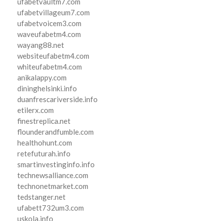
ufabetvaultm7.com
ufabetvillageum7.com
ufabetvoicem3.com
waveufabetm4.com
wayang88.net
websiteufabetm4.com
whiteufabetm4.com
anikalappy.com
dininghelsinki.info
duanfrescariverside.info
etilerx.com
finestreplica.net
flounderandfumble.com
healthohunt.com
retefuturah.info
smartinvestinginfo.info
technewsalliance.com
technonetmarket.com
tedstanger.net
ufabett732um3.com
uskola.info