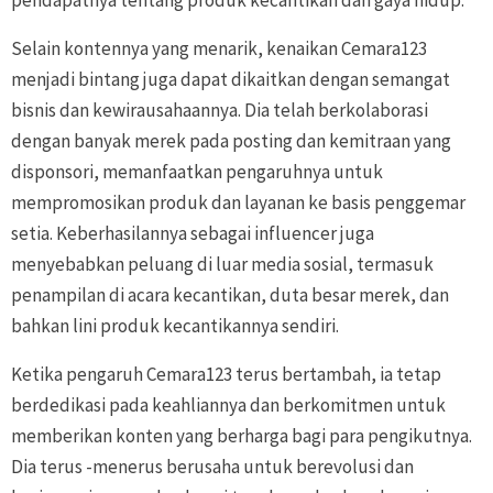
pendapatnya tentang produk kecantikan dan gaya hidup.
Selain kontennya yang menarik, kenaikan Cemara123
menjadi bintang juga dapat dikaitkan dengan semangat
bisnis dan kewirausahaannya. Dia telah berkolaborasi
dengan banyak merek pada posting dan kemitraan yang
disponsori, memanfaatkan pengaruhnya untuk
mempromosikan produk dan layanan ke basis penggemar
setia. Keberhasilannya sebagai influencer juga
menyebabkan peluang di luar media sosial, termasuk
penampilan di acara kecantikan, duta besar merek, dan
bahkan lini produk kecantikannya sendiri.
Ketika pengaruh Cemara123 terus bertambah, ia tetap
berdedikasi pada keahliannya dan berkomitmen untuk
memberikan konten yang berharga bagi para pengikutnya.
Dia terus -menerus berusaha untuk berevolusi dan