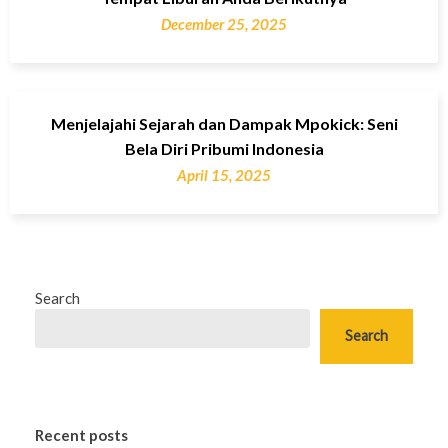
December 25, 2025
Menjelajahi Sejarah dan Dampak Mpokick: Seni
Bela Diri Pribumi Indonesia
April 15, 2025
Search
Search
Recent posts