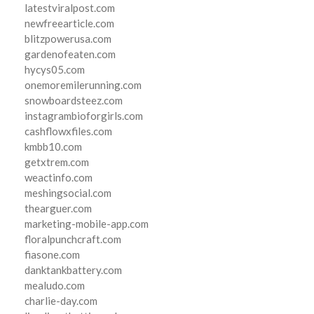
latestviralpost.com
newfreearticle.com
blitzpowerusa.com
gardenofeaten.com
hycys05.com
onemoremilerunning.com
snowboardsteez.com
instagrambioforgirls.com
cashflowxfiles.com
kmbb10.com
getxtrem.com
weactinfo.com
meshingsocial.com
thearguer.com
marketing-mobile-app.com
floralpunchcraft.com
fiasone.com
danktankbattery.com
mealudo.com
charlie-day.com