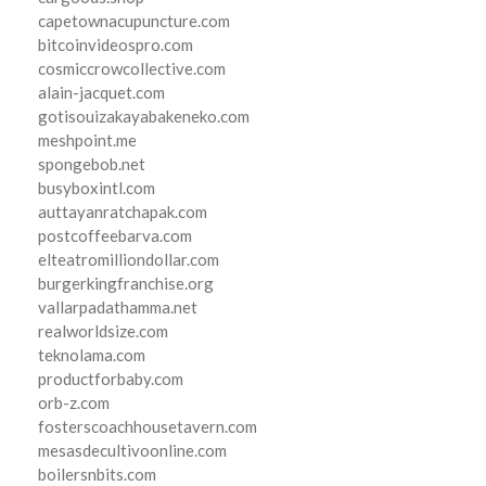
capetownacupuncture.com
bitcoinvideospro.com
cosmiccrowcollective.com
alain-jacquet.com
gotisouizakayabakeneko.com
meshpoint.me
spongebob.net
busyboxintl.com
auttayanratchapak.com
postcoffeebarva.com
elteatromilliondollar.com
burgerkingfranchise.org
vallarpadathamma.net
realworldsize.com
teknolama.com
productforbaby.com
orb-z.com
fosterscoachhousetavern.com
mesasdecultivoonline.com
boilersnbits.com