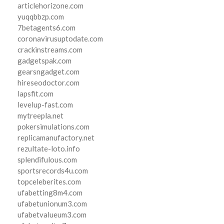
articlehorizone.com
yuqqbbzp.com
7betagents6.com
coronavirusuptodate.com
crackinstreams.com
gadgetspak.com
gearsngadget.com
hireseodoctor.com
lapsfit.com
levelup-fast.com
mytreepla.net
pokersimulations.com
replicamanufactory.net
rezultate-loto.info
splendifulous.com
sportsrecords4u.com
topceleberites.com
ufabetting8m4.com
ufabetunionum3.com
ufabetvalueum3.com