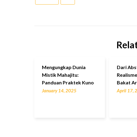
Rela
Mengungkap Dunia
Dari Abs
Mistik Mahajitu:
Realism
Panduan Praktek Kuno
Bakat Ar
January 14, 2025
April 17,