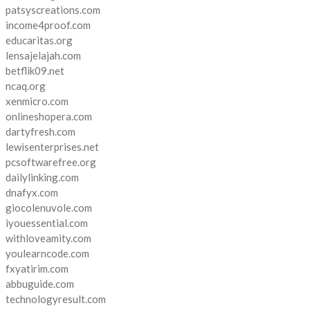
patsyscreations.com
income4proof.com
educaritas.org
lensajelajah.com
betflik09.net
ncaq.org
xenmicro.com
onlineshopera.com
dartyfresh.com
lewisenterprises.net
pcsoftwarefree.org
dailylinking.com
dnafyx.com
giocolenuvole.com
iyouessential.com
withloveamity.com
youlearncode.com
fxyatirim.com
abbuguide.com
technologyresult.com