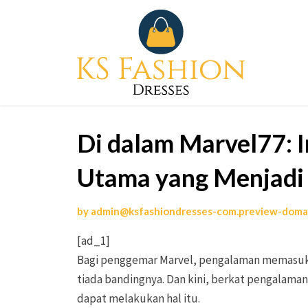
Skip
Slot
to
Gacor
content
Malam
Ini
dari
PG
Di dalam Marvel77: 
Soft,
Slot
Utama yang Menjadi
X500
untuk
by
admin@ksfashiondresses-com.preview-doma
Kemen
Tanpa
[ad_1]
Rugi
Bagi penggemar Marvel, pengalaman memasuki 
tiada bandingnya. Dan kini, berkat pengalama
dapat melakukan hal itu.