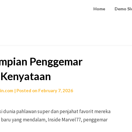
Home
Demo Sl
Impian Penggemar
 Kenyataan
in.com
|
Posted on
February 7, 2026
angan
dunia pahlawan super dan penjahat favorit mereka
n baru yang mendalam, Inside Marvel77, penggemar