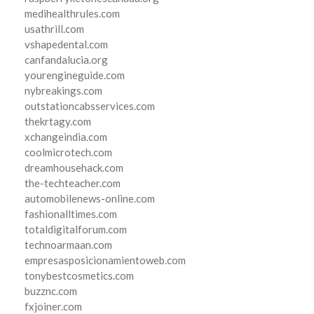
medihealthrules.com
usathrill.com
vshapedental.com
canfandalucia.org
yourengineguide.com
nybreakings.com
outstationcabsservices.com
thekrtagy.com
xchangeindia.com
coolmicrotech.com
dreamhousehack.com
the-techteacher.com
automobilenews-online.com
fashionalltimes.com
totaldigitalforum.com
technoarmaan.com
empresasposicionamientoweb.com
tonybestcosmetics.com
buzznc.com
fxjoiner.com