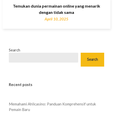
Temukan dunia permainan online yang menarik
dengan tidak sama
April 10, 2025
Search
Search
Recent posts
Memahami Ahlicasino: Panduan Komprehensif untuk
Pemain Baru