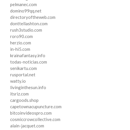
pelmanec.com
domino99qq.net
directoryoftheweb.com
donttellashton.com
rush3studio.com
roro90.com
herzio.com
in-hi5.com
krainafantasy.info
todas-noticias.com
senikartu.com
rusportal.net
watty.io
livinginthesun.info
itsriz.com
cargoods.shop
capetownacupuncture.com
bitcoinvideospro.com
cosmiccrowcollective.com
alain-jacquet.com