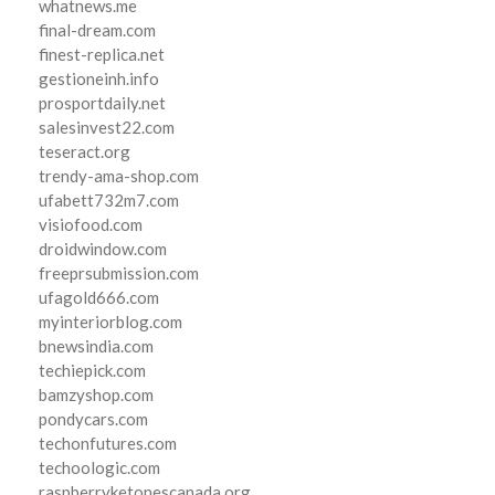
whatnews.me
final-dream.com
finest-replica.net
gestioneinh.info
prosportdaily.net
salesinvest22.com
teseract.org
trendy-ama-shop.com
ufabett732m7.com
visiofood.com
droidwindow.com
freeprsubmission.com
ufagold666.com
myinteriorblog.com
bnewsindia.com
techiepick.com
bamzyshop.com
pondycars.com
techonfutures.com
techoologic.com
raspberryketonescanada.org