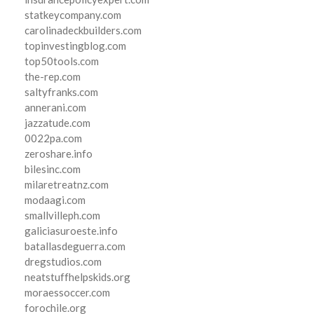
statkeycompany.com
carolinadeckbuilders.com
topinvestingblog.com
top50tools.com
the-rep.com
saltyfranks.com
annerani.com
jazzatude.com
0022pa.com
zeroshare.info
bilesinc.com
milaretreatnz.com
modaagi.com
smallvilleph.com
galiciasuroeste.info
batallasdeguerra.com
dregstudios.com
neatstuffhelpskids.org
moraessoccer.com
forochile.org