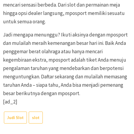
mencari sensasi berbeda. Dari slot dan permainan meja
hingga opsi dealer langsung, mposport memiliki sesuatu
untuk semua orang.
Jadi mengapa menunggu? Ikuti aksinya dengan mposport
dan mulailah meraih kemenangan besar hari ini. Baik Anda
penggemar berat olahraga atau hanya mencari
kegembiraan ekstra, mposport adalah tiket Anda menuju
pengalaman taruhan yang mendebarkan dan berpotensi
menguntungkan. Daftar sekarang dan mulailah memasang
taruhan Anda – siapa tahu, Anda bisa menjadi pemenang
besar berikutnya dengan mposport.
[ad_2]
Judi Slot
slot