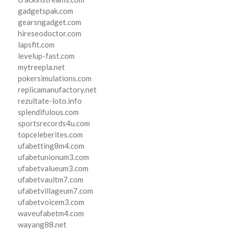
gadgetspak.com
gearsngadget.com
hireseodoctor.com
lapsfit.com
levelup-fast.com
mytreepla.net
pokersimulations.com
replicamanufactory.net
rezultate-loto.info
splendifulous.com
sportsrecords4u.com
topceleberites.com
ufabetting8m4.com
ufabetunionum3.com
ufabetvalueum3.com
ufabetvaultm7.com
ufabetvillageum7.com
ufabetvoicem3.com
waveufabetm4.com
wayang88.net