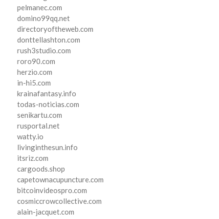
pelmanec.com
domino99qq.net
directoryoftheweb.com
donttellashton.com
rush3studio.com
roro90.com
herzio.com
in-hi5.com
krainafantasy.info
todas-noticias.com
senikartu.com
rusportal.net
watty.io
livinginthesun.info
itsriz.com
cargoods.shop
capetownacupuncture.com
bitcoinvideospro.com
cosmiccrowcollective.com
alain-jacquet.com