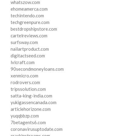
whatszow.com
ehomeamerca.com
techintendo.com
techgreenpure.com
bestdropshipstore.com
cartelreviews.com
surfsway.com
nailartproduct.com
digitactseed.com
lvlcraft.com
90secondmoneyloans.com
xenmicro.com
rodrovers.com
tripssolution.com
satta-king-india.com
yukigassencanada.com
articlehorizone.com
yuqqbbzp.com
7betagents6.com
coronavirusuptodate.com
crackinstreams.com