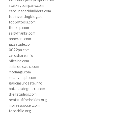
statkeycompany.com
carolinadeckbuilders.com
topinvestingblog.com
top50tools.com
the-rep.com
saltyfranks.com
annerani.com
jazzatude.com
0022pa.com
zeroshare.info
bilesinc.com
milaretreatnz.com
modaagi.com
smallvilleph.com
galiciasuroeste.info
batallasdeguerra.com
dregstudios.com
neatstuffhelpskids.org
moraessoccer.com
forochile.org