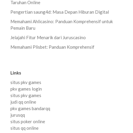
Taruhan Online
Pengertian saung4d: Masa Depan Hiburan Digital
Memahami Ahlicasino: Panduan Komprehensif untuk
Pemain Baru
Jelajahi Fitur Menarik dari Juruscasino
Memahami Plisbet: Panduan Komprehensif
Links
situs pkv games
pkv games login
situs pkv games
judi qq online
pkv games bandarqq
jurusqq
situs poker online
situs qq online