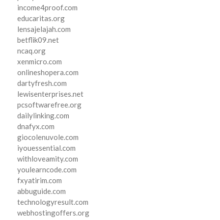
income4proof.com
educaritas.org
lensajelajah.com
betflik09.net
ncaq.org
xenmicro.com
onlineshopera.com
dartyfresh.com
lewisenterprises.net
pcsoftwarefree.org
dailylinking.com
dnafyx.com
giocolenuvole.com
iyouessential.com
withloveamity.com
youlearncode.com
fxyatirim.com
abbuguide.com
technologyresult.com
webhostingoffers.org