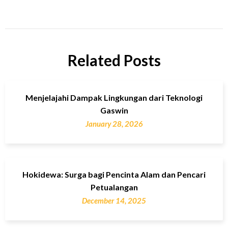
Related Posts
Menjelajahi Dampak Lingkungan dari Teknologi
Gaswin
January 28, 2026
Hokidewa: Surga bagi Pencinta Alam dan Pencari
Petualangan
December 14, 2025