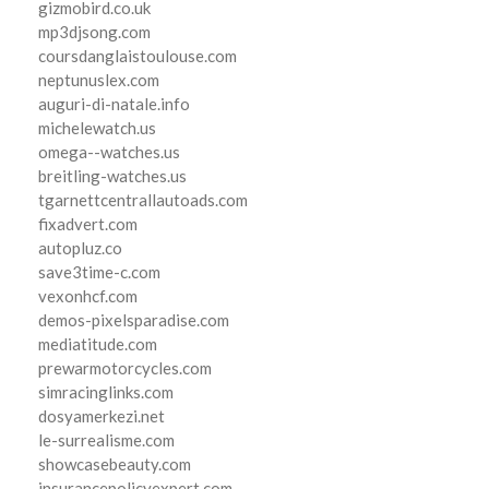
gizmobird.co.uk
mp3djsong.com
coursdanglaistoulouse.com
neptunuslex.com
auguri-di-natale.info
michelewatch.us
omega--watches.us
breitling-watches.us
tgarnettcentrallautoads.com
fixadvert.com
autopluz.co
save3time-c.com
vexonhcf.com
demos-pixelsparadise.com
mediatitude.com
prewarmotorcycles.com
simracinglinks.com
dosyamerkezi.net
le-surrealisme.com
showcasebeauty.com
insurancepolicyexpert.com