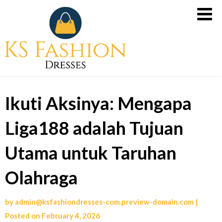
Skip
Slot
to
Gacor
content
Malam
Ini
dari
PG
Ikuti Aksinya: Mengapa
Soft,
Slot
Liga188 adalah Tujuan
X500
untuk
Utama untuk Taruhan
Kemenangan
Tanpa
Olahraga
Rugi
by
admin@ksfashiondresses-com.preview-domain.com
|
Posted on
February 4, 2026