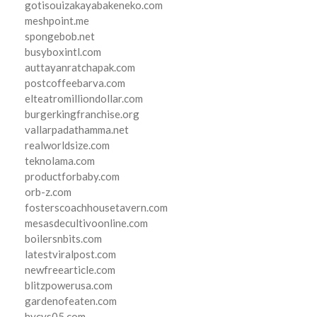
gotisouizakayabakeneko.com
meshpoint.me
spongebob.net
busyboxintl.com
auttayanratchapak.com
postcoffeebarva.com
elteatromilliondollar.com
burgerkingfranchise.org
vallarpadathamma.net
realworldsize.com
teknolama.com
productforbaby.com
orb-z.com
fosterscoachhousetavern.com
mesasdecultivoonline.com
boilersnbits.com
latestviralpost.com
newfreearticle.com
blitzpowerusa.com
gardenofeaten.com
hycys05.com