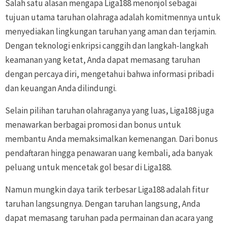
Salah satu alasan mengapa Liga188 menonjol sebagai
tujuan utama taruhan olahraga adalah komitmennya untuk
menyediakan lingkungan taruhan yang aman dan terjamin.
Dengan teknologi enkripsi canggih dan langkah-langkah
keamanan yang ketat, Anda dapat memasang taruhan
dengan percaya diri, mengetahui bahwa informasi pribadi
dan keuangan Anda dilindungi.
Selain pilihan taruhan olahraganya yang luas, Liga188 juga
menawarkan berbagai promosi dan bonus untuk
membantu Anda memaksimalkan kemenangan. Dari bonus
pendaftaran hingga penawaran uang kembali, ada banyak
peluang untuk mencetak gol besar di Liga188.
Namun mungkin daya tarik terbesar Liga188 adalah fitur
taruhan langsungnya. Dengan taruhan langsung, Anda
dapat memasang taruhan pada permainan dan acara yang