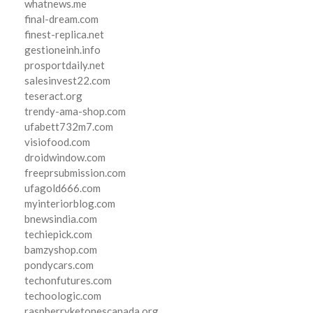
whatnews.me
final-dream.com
finest-replica.net
gestioneinh.info
prosportdaily.net
salesinvest22.com
teseract.org
trendy-ama-shop.com
ufabett732m7.com
visiofood.com
droidwindow.com
freeprsubmission.com
ufagold666.com
myinteriorblog.com
bnewsindia.com
techiepick.com
bamzyshop.com
pondycars.com
techonfutures.com
techoologic.com
raspberryketonescanada.org