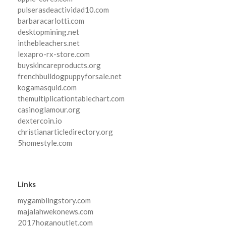
pulserasdeactividad10.com
barbaracarlotti.com
desktopmining.net
inthebleachers.net
lexapro-rx-store.com
buyskincareproducts.org
frenchbulldogpuppyforsale.net
kogamasquid.com
themultiplicationtablechart.com
casinoglamour.org
dextercoin.io
christianarticledirectory.org
5homestyle.com
Links
mygamblingstory.com
majalahwekonews.com
2017hoganoutlet.com