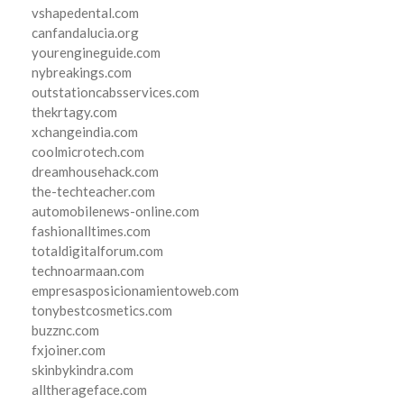
vshapedental.com
canfandalucia.org
yourengineguide.com
nybreakings.com
outstationcabsservices.com
thekrtagy.com
xchangeindia.com
coolmicrotech.com
dreamhousehack.com
the-techteacher.com
automobilenews-online.com
fashionalltimes.com
totaldigitalforum.com
technoarmaan.com
empresasposicionamientoweb.com
tonybestcosmetics.com
buzznc.com
fxjoiner.com
skinbykindra.com
alltherageface.com