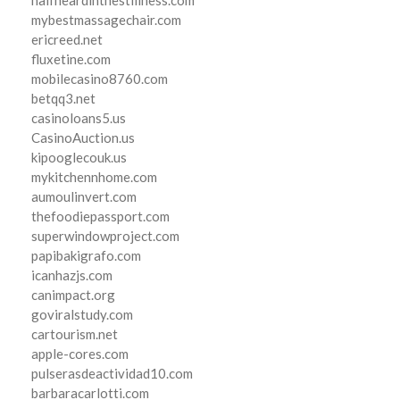
mybestmassagechair.com
ericreed.net
fluxetine.com
mobilecasino8760.com
betqq3.net
casinoloans5.us
CasinoAuction.us
kipooglecouk.us
mykitchennhome.com
aumoulinvert.com
thefoodiepassport.com
superwindowproject.com
papibakigrafo.com
icanhazjs.com
canimpact.org
goviralstudy.com
cartourism.net
apple-cores.com
pulserasdeactividad10.com
barbaracarlotti.com