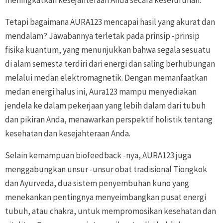
meningkatkan kesejahteraan Anda secara keseluruhan.
Tetapi bagaimana AURA123 mencapai hasil yang akurat dan
mendalam? Jawabannya terletak pada prinsip -prinsip
fisika kuantum, yang menunjukkan bahwa segala sesuatu
di alam semesta terdiri dari energi dan saling berhubungan
melalui medan elektromagnetik. Dengan memanfaatkan
medan energi halus ini, Aura123 mampu menyediakan
jendela ke dalam pekerjaan yang lebih dalam dari tubuh
dan pikiran Anda, menawarkan perspektif holistik tentang
kesehatan dan kesejahteraan Anda.
Selain kemampuan biofeedback -nya, AURA123 juga
menggabungkan unsur -unsur obat tradisional Tiongkok
dan Ayurveda, dua sistem penyembuhan kuno yang
menekankan pentingnya menyeimbangkan pusat energi
tubuh, atau chakra, untuk mempromosikan kesehatan dan