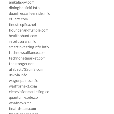
anikalappy.com
dininghelsinki.info
duanfrescariverside.info
etilerx.com
finestreplica.net
flounderandfumble.com
healthohunt.com
retefuturah.info
smartinvestinginfo.info
technewsalliance.com
technonetmarket.com
tedstanger.net
ufabett732um3.com
uskola.info
wagonpaints.info
waitfornext.com
clearvisionmarketing.co
quantum-code.co
whatnews.me
final-dream.com
finest-replica.net