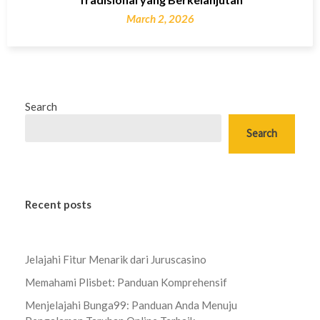
March 2, 2026
Search
Search
Recent posts
Jelajahi Fitur Menarik dari Juruscasino
Memahami Plisbet: Panduan Komprehensif
Menjelajahi Bunga99: Panduan Anda Menuju