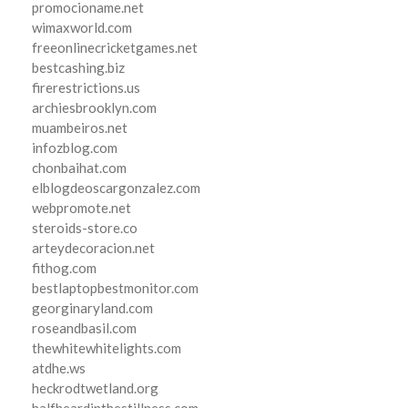
promocioname.net
wimaxworld.com
freeonlinecricketgames.net
bestcashing.biz
firerestrictions.us
archiesbrooklyn.com
muambeiros.net
infozblog.com
chonbaihat.com
elblogdeoscargonzalez.com
webpromote.net
steroids-store.co
arteydecoracion.net
fithog.com
bestlaptopbestmonitor.com
georginaryland.com
roseandbasil.com
thewhitewhitelights.com
atdhe.ws
heckrodtwetland.org
halfheardinthestillness.com