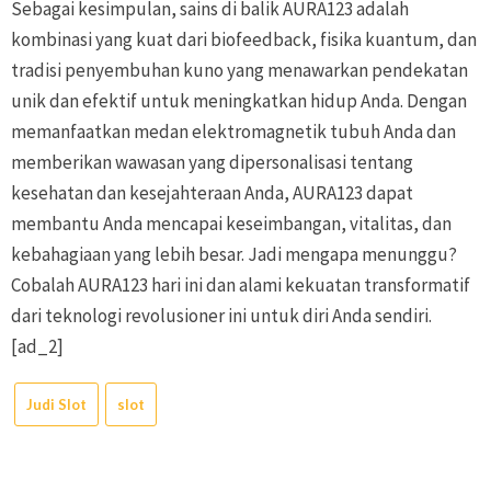
Sebagai kesimpulan, sains di balik AURA123 adalah
kombinasi yang kuat dari biofeedback, fisika kuantum, dan
tradisi penyembuhan kuno yang menawarkan pendekatan
unik dan efektif untuk meningkatkan hidup Anda. Dengan
memanfaatkan medan elektromagnetik tubuh Anda dan
memberikan wawasan yang dipersonalisasi tentang
kesehatan dan kesejahteraan Anda, AURA123 dapat
membantu Anda mencapai keseimbangan, vitalitas, dan
kebahagiaan yang lebih besar. Jadi mengapa menunggu?
Cobalah AURA123 hari ini dan alami kekuatan transformatif
dari teknologi revolusioner ini untuk diri Anda sendiri.
[ad_2]
Judi Slot
slot