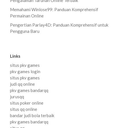
Pengalaman Taruhan Online Terbaik
Memahami Winlose99: Panduan Komprehensif
Permainan Online
Pengertian Parlay4D: Panduan Komprehensif untuk
Pengguna Baru
Links
situs pkv games
pkv games login
situs pkv games
judi qq online
pkv games bandarqq
jurusqq
situs poker online
situs qq online
bandar judi bola terbaik
pkv games bandarqq
situs qq