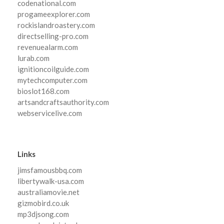
codenational.com
progameexplorer.com
rockislandroastery.com
directselling-pro.com
revenuealarm.com
lurab.com
ignitioncoilguide.com
mytechcomputer.com
bioslot168.com
artsandcraftsauthority.com
webservicelive.com
Links
jimsfamousbbq.com
libertywalk-usa.com
australiamovie.net
gizmobird.co.uk
mp3djsong.com