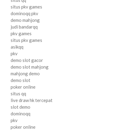
situs pkv games
dominoqq pkv
demo mahjong
judi bandarqq
pkv games
situs pkv games
asikqq
pkv
demo slot gacor
demo slot mahjong
mahjong demo
demo slot
poker online
situs qq
live draw hk tercepat
slot demo
dominoqq
pkv
poker online