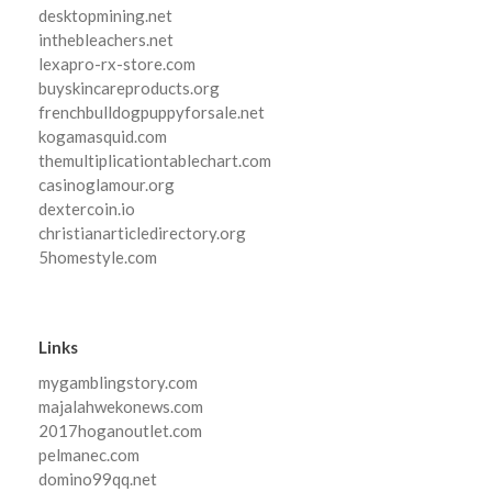
desktopmining.net
inthebleachers.net
lexapro-rx-store.com
buyskincareproducts.org
frenchbulldogpuppyforsale.net
kogamasquid.com
themultiplicationtablechart.com
casinoglamour.org
dextercoin.io
christianarticledirectory.org
5homestyle.com
Links
mygamblingstory.com
majalahwekonews.com
2017hoganoutlet.com
pelmanec.com
domino99qq.net