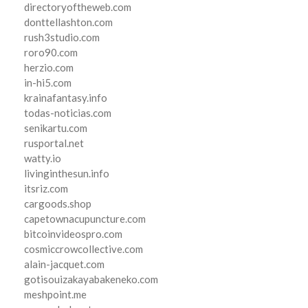
directoryoftheweb.com
donttellashton.com
rush3studio.com
roro90.com
herzio.com
in-hi5.com
krainafantasy.info
todas-noticias.com
senikartu.com
rusportal.net
watty.io
livinginthesun.info
itsriz.com
cargoods.shop
capetownacupuncture.com
bitcoinvideospro.com
cosmiccrowcollective.com
alain-jacquet.com
gotisouizakayabakeneko.com
meshpoint.me