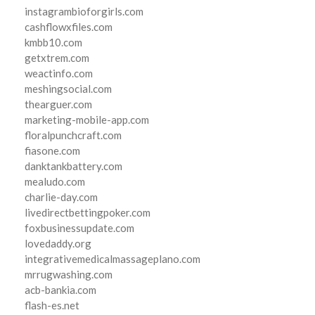
instagrambioforgirls.com
cashflowxfiles.com
kmbb10.com
getxtrem.com
weactinfo.com
meshingsocial.com
thearguer.com
marketing-mobile-app.com
floralpunchcraft.com
fiasone.com
danktankbattery.com
mealudo.com
charlie-day.com
livedirectbettingpoker.com
foxbusinessupdate.com
lovedaddy.org
integrativemedicalmassageplano.com
mrrugwashing.com
acb-bankia.com
flash-es.net