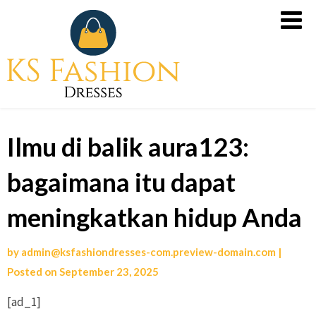
Skip
Slot
to
Gacor
content
Malam
Ini
dari
PG
Ilmu di balik aura123:
Soft,
Slot
bagaimana itu dapat
X500
untuk
meningkatkan hidup Anda
Kemenangan
Tanpa
by
admin@ksfashiondresses-com.preview-domain.com
|
Rugi
Posted on
September 23, 2025
[ad_1]