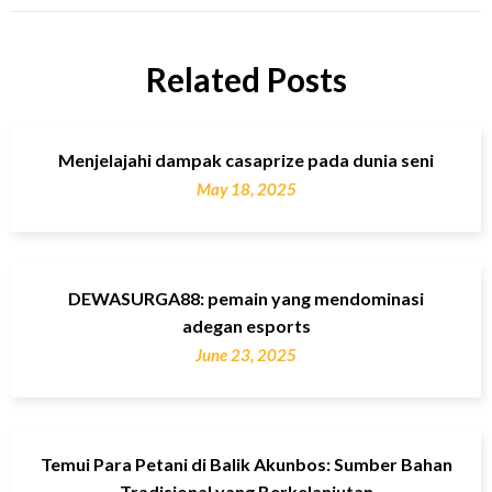
Related Posts
Menjelajahi dampak casaprize pada dunia seni
May 18, 2025
DEWASURGA88: pemain yang mendominasi
adegan esports
June 23, 2025
Temui Para Petani di Balik Akunbos: Sumber Bahan
Tradisional yang Berkelanjutan