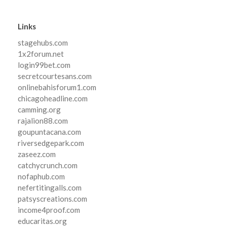
Links
stagehubs.com
1x2forum.net
login99bet.com
secretcourtesans.com
onlinebahisforum1.com
chicagoheadline.com
camming.org
rajalion88.com
goupuntacana.com
riversedgepark.com
zaseez.com
catchycrunch.com
nofaphub.com
nefertitingalls.com
patsyscreations.com
income4proof.com
educaritas.org