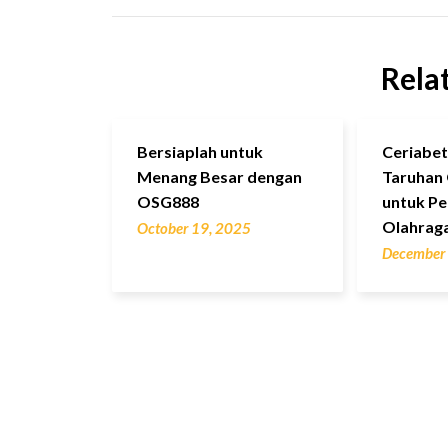
Rela
Bersiaplah untuk
Ceriabet
Menang Besar dengan
Taruhan 
OSG888
untuk P
Olahrag
October 19, 2025
December