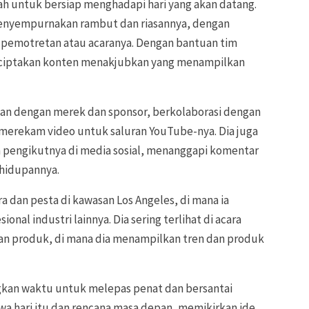
h untuk bersiap menghadapi hari yang akan datang.
enyempurnakan rambut dan riasannya, dengan
 pemotretan atau acaranya. Dengan bantuan tim
nciptakan konten menakjubkan yang menampilkan
an dengan merek dan sponsor, berkolaborasi dengan
merekam video untuk saluran YouTube-nya. Dia juga
 pengikutnya di media sosial, menanggapi komentar
kehidupannya.
a dan pesta di kawasan Los Angeles, di mana ia
ional industri lainnya. Dia sering terlihat di acara
an produk, di mana dia menampilkan tren dan produk
gkan waktu untuk melepas penat dan bersantai
wa hari itu dan rencana masa depan, memikirkan ide