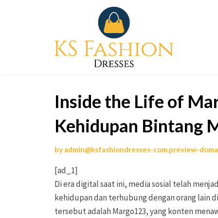
Skip
Slot
to
Gacor
content
Malam
Ini
dari
PG
Inside the Life of M
Soft,
Slot
Kehidupan Bintang M
X500
untuk
by
admin@ksfashiondresses-com.preview-doma
Kemen
Tanpa
[ad_1]
Rugi
Di era digital saat ini, media sosial telah men
kehidupan dan terhubung dengan orang lain di 
tersebut adalah Margo123, yang konten mena