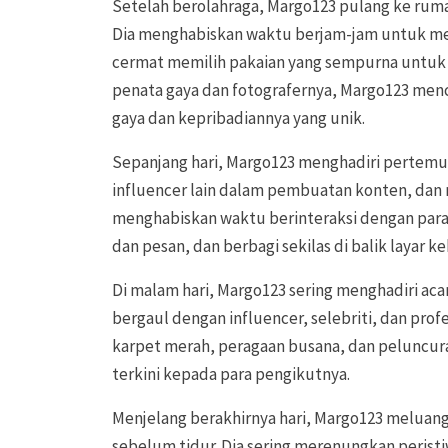
Setelah berolahraga, Margo123 pulang ke ruma
Dia menghabiskan waktu berjam-jam untuk m
cermat memilih pakaian yang sempurna untuk
penata gaya dan fotografernya, Margo123 me
gaya dan kepribadiannya yang unik.
Sepanjang hari, Margo123 menghadiri pertemu
influencer lain dalam pembuatan konten, dan 
menghabiskan waktu berinteraksi dengan para
dan pesan, dan berbagi sekilas di balik layar 
Di malam hari, Margo123 sering menghadiri acar
bergaul dengan influencer, selebriti, dan profes
karpet merah, peragaan busana, dan peluncur
terkini kepada para pengikutnya.
Menjelang berakhirnya hari, Margo123 meluan
sebelum tidur. Dia sering merenungkan peristi