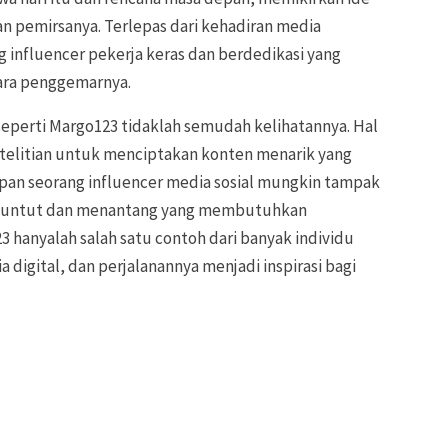
n pemirsanya. Terlepas dari kehadiran media
g influencer pekerja keras dan berdedikasi yang
ara penggemarnya.
seperti Margo123 tidaklah semudah kelihatannya. Hal
etelitian untuk menciptakan konten menarik yang
pan seorang influencer media sosial mungkin tampak
 menuntut dan menantang yang membutuhkan
3 hanyalah salah satu contoh dari banyak individu
 digital, dan perjalanannya menjadi inspirasi bagi