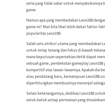
setia yang tidak sabar untuk menyaksikannya 
game.
Namun apa yang membedakan Leon188 dengan 
game ini? Mari kita lihat lebih dekat faktor-f
popularitas Leon188.
Salah satu atribut utama yang membedakan L
untuk tetap tenang dan fokus di bawah tekana
mana keputusan sepersekian detik dapat men
sebuah game, pendekatan gameplay Leon188 
kompetitif atas lawan-lawannya. Apakah dia 
atau pendatang baru, kemampuan Leon188 un
diperhitungkan membuatnya menonjol sebagai
Selain ketenangannya, dedikasi Leon188 unt
seluk-beluk setiap permainan yang dimainkann