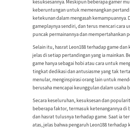
kesuksesannya. Meskipun beberapa gamer mun
keberuntungan untuk memenangkan pertandin
ketekunan dalam mengasah kemampuannya. Den
gameplaynya sendiri, dan terus mencari cara
puncak permainannya dan mempertahankan posis
Selain itu, hasrat Leon188 terhadap game dan 
jelas di setiap pertandingan yang ia mainkan
game hanya sebagai hobi atau cara untuk me
tingkat dedikasi dan antusiasme yang tak ter
menular, menginspirasi orang lain untuk mendo
berusaha mencapai keunggulan dalam usaha b
Secara keseluruhan, kesuksesan dan populari
beberapa faktor, termasuk ketenangannya di 
dan hasrat tulusnya terhadap game. Saat ia te
atas, jelas bahwa pengaruh Leon188 terhadap