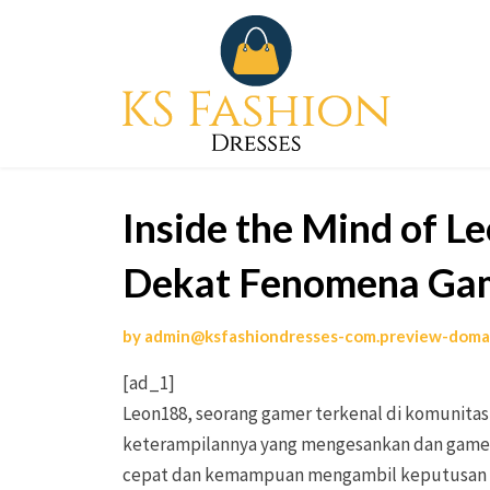
Skip
Slot
to
Gacor
content
Malam
Ini
dari
PG
Inside the Mind of L
Soft,
Slot
Dekat Fenomena Ga
X500
untuk
by
admin@ksfashiondresses-com.preview-doma
Kemen
Tanpa
[ad_1]
Rugi
Leon188, seorang gamer terkenal di komunita
keterampilannya yang mengesankan dan gamepl
cepat dan kemampuan mengambil keputusan y