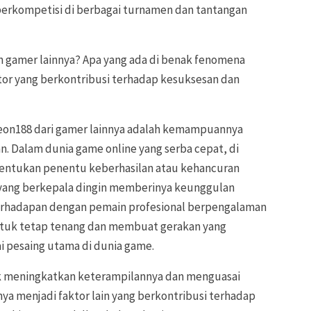
berkompetisi di berbagai turnamen dan tantangan
gamer lainnya? Apa yang ada di benak fenomena
aktor yang berkontribusi terhadap kesuksesan dan
eon188 dari gamer lainnya adalah kemampuannya
n. Dalam dunia game online yang serba cepat, di
entukan penentu keberhasilan atau kehancuran
yang berkepala dingin memberinya keunggulan
berhadapan dengan pemain profesional berpengalaman
tuk tetap tenang dan membuat gerakan yang
 pesaing utama di dunia game.
uk meningkatkan keterampilannya dan menguasai
ya menjadi faktor lain yang berkontribusi terhadap