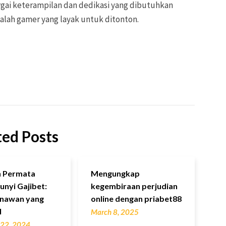
ai keterampilan dan dedikasi yang dibutuhkan
alah gamer yang layak untuk ditonton.
ted Posts
 Permata
Mengungkap
nyi Gajibet:
kegembiraan perjudian
nawan yang
online dengan priabet88
l
March 8, 2025
 22, 2024