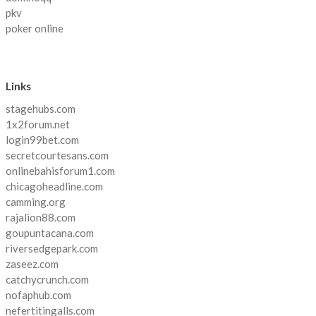
pkv
poker online
Links
stagehubs.com
1x2forum.net
login99bet.com
secretcourtesans.com
onlinebahisforum1.com
chicagoheadline.com
camming.org
rajalion88.com
goupuntacana.com
riversedgepark.com
zaseez.com
catchycrunch.com
nofaphub.com
nefertitingalls.com