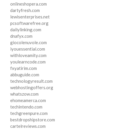
onlineshopera.com
dartyfresh.com
lewisenterprises.net
pcsoftwarefree.org
dailylinking.com
dnafyx.com
giocolenuvole.com
iyouessential.com
withloveamity.com
youlearncode.com
fxyatirim.com
abbuguide.com
technologyresult.com
webhostingoffers.org
whatszow.com
ehomeamerca.com
techintendo.com
techgreenpure.com
bestdropshipstore.com
cartelreviews.com