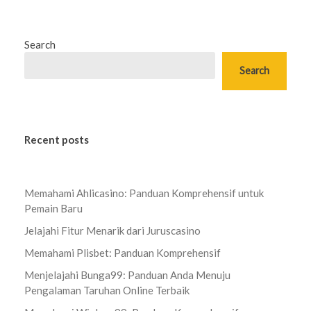
Search
Search
Recent posts
Memahami Ahlicasino: Panduan Komprehensif untuk
Pemain Baru
Jelajahi Fitur Menarik dari Juruscasino
Memahami Plisbet: Panduan Komprehensif
Menjelajahi Bunga99: Panduan Anda Menuju
Pengalaman Taruhan Online Terbaik