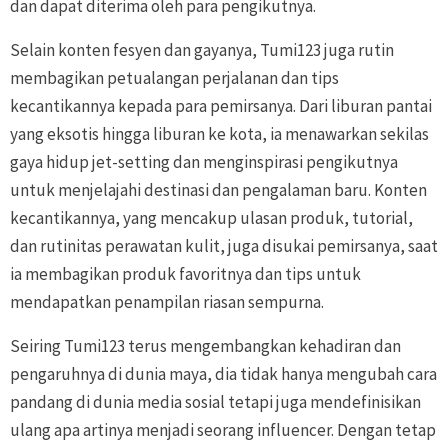
dan dapat diterima oleh para pengikutnya.
Selain konten fesyen dan gayanya, Tumi123 juga rutin
membagikan petualangan perjalanan dan tips
kecantikannya kepada para pemirsanya. Dari liburan pantai
yang eksotis hingga liburan ke kota, ia menawarkan sekilas
gaya hidup jet-setting dan menginspirasi pengikutnya
untuk menjelajahi destinasi dan pengalaman baru. Konten
kecantikannya, yang mencakup ulasan produk, tutorial,
dan rutinitas perawatan kulit, juga disukai pemirsanya, saat
ia membagikan produk favoritnya dan tips untuk
mendapatkan penampilan riasan sempurna.
Seiring Tumi123 terus mengembangkan kehadiran dan
pengaruhnya di dunia maya, dia tidak hanya mengubah cara
pandang di dunia media sosial tetapi juga mendefinisikan
ulang apa artinya menjadi seorang influencer. Dengan tetap