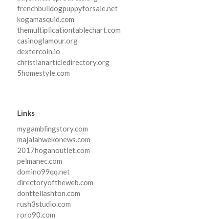
frenchbulldogpuppyforsale.net
kogamasquid.com
themultiplicationtablechart.com
casinoglamour.org
dextercoin.io
christianarticledirectory.org
5homestyle.com
Links
mygamblingstory.com
majalahwekonews.com
2017hoganoutlet.com
pelmanec.com
domino99qq.net
directoryoftheweb.com
donttellashton.com
rush3studio.com
roro90.com