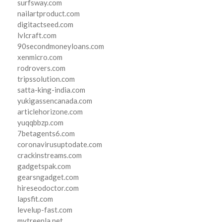
surfsway.com
nailartproduct.com
digitactseed.com
lvlcraft.com
90secondmoneyloans.com
xenmicro.com
rodrovers.com
tripssolution.com
satta-king-india.com
yukigassencanada.com
articlehorizone.com
yuqqbbzp.com
7betagents6.com
coronavirusuptodate.com
crackinstreams.com
gadgetspak.com
gearsngadget.com
hireseodoctor.com
lapsfit.com
levelup-fast.com
mytreepla.net