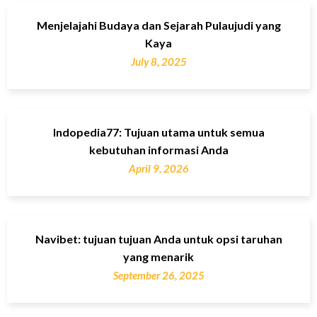
Menjelajahi Budaya dan Sejarah Pulaujudi yang
Kaya
July 8, 2025
Indopedia77: Tujuan utama untuk semua
kebutuhan informasi Anda
April 9, 2026
Navibet: tujuan tujuan Anda untuk opsi taruhan
yang menarik
September 26, 2025