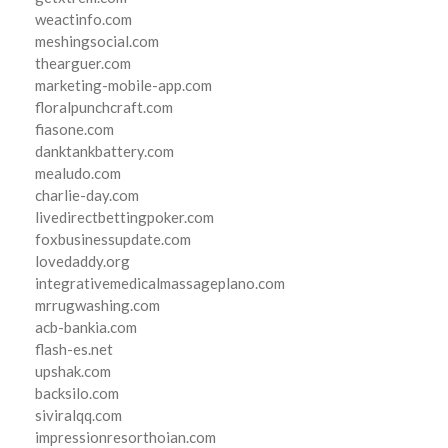
weactinfo.com
meshingsocial.com
thearguer.com
marketing-mobile-app.com
floralpunchcraft.com
fiasone.com
danktankbattery.com
mealudo.com
charlie-day.com
livedirectbettingpoker.com
foxbusinessupdate.com
lovedaddy.org
integrativemedicalmassageplano.com
mrrugwashing.com
acb-bankia.com
flash-es.net
upshak.com
backsilo.com
siviralqq.com
impressionresorthoian.com