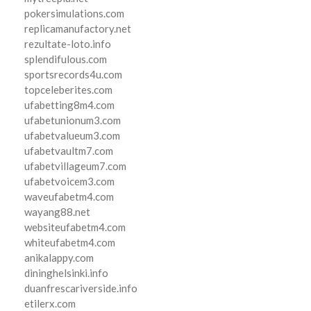
pokersimulations.com
replicamanufactory.net
rezultate-loto.info
splendifulous.com
sportsrecords4u.com
topceleberites.com
ufabetting8m4.com
ufabetunionum3.com
ufabetvalueum3.com
ufabetvaultm7.com
ufabetvillageum7.com
ufabetvoicem3.com
waveufabetm4.com
wayang88.net
websiteufabetm4.com
whiteufabetm4.com
anikalappy.com
dininghelsinki.info
duanfrescariverside.info
etilerx.com