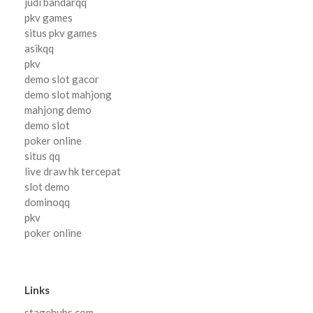
judi bandarqq
pkv games
situs pkv games
asikqq
pkv
demo slot gacor
demo slot mahjong
mahjong demo
demo slot
poker online
situs qq
live draw hk tercepat
slot demo
dominoqq
pkv
poker online
Links
stagehubs.com