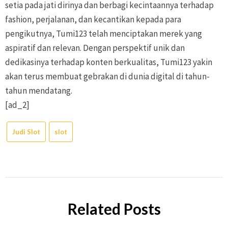
setia pada jati dirinya dan berbagi kecintaannya terhadap
fashion, perjalanan, dan kecantikan kepada para
pengikutnya, Tumi123 telah menciptakan merek yang
aspiratif dan relevan. Dengan perspektif unik dan
dedikasinya terhadap konten berkualitas, Tumi123 yakin
akan terus membuat gebrakan di dunia digital di tahun-
tahun mendatang.
[ad_2]
Judi Slot
slot
Related Posts