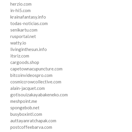
herzio.com
in-hi5.com
krainafantasy.info
todas-noticias.com
senikartu.com
rusportal.net
watty.io
livinginthesun.info
itsriz.com
cargoods.shop
capetownacupuncture.com
bitcoinvideospro.com
cosmiccrowcollective.com
alain-jacquet.com
gotisouizakayabakeneko.com
meshpoint.me
spongebob.net
busyboxintl.com
auttayanratchapak.com
postcoffeebarva.com