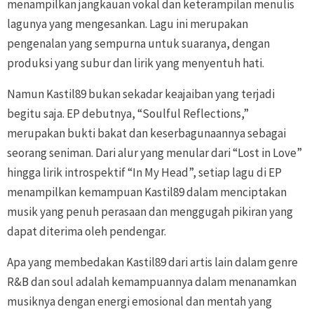
menampilkan jangkauan vokal dan keterampilan menulis
lagunya yang mengesankan. Lagu ini merupakan
pengenalan yang sempurna untuk suaranya, dengan
produksi yang subur dan lirik yang menyentuh hati.
Namun Kastil89 bukan sekadar keajaiban yang terjadi
begitu saja. EP debutnya, “Soulful Reflections,”
merupakan bukti bakat dan keserbagunaannya sebagai
seorang seniman. Dari alur yang menular dari “Lost in Love”
hingga lirik introspektif “In My Head”, setiap lagu di EP
menampilkan kemampuan Kastil89 dalam menciptakan
musik yang penuh perasaan dan menggugah pikiran yang
dapat diterima oleh pendengar.
Apa yang membedakan Kastil89 dari artis lain dalam genre
R&B dan soul adalah kemampuannya dalam menanamkan
musiknya dengan energi emosional dan mentah yang