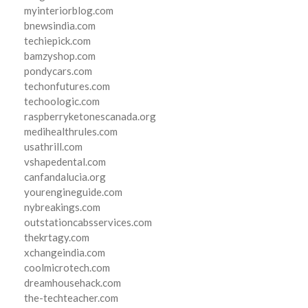
myinteriorblog.com
bnewsindia.com
techiepick.com
bamzyshop.com
pondycars.com
techonfutures.com
techoologic.com
raspberryketonescanada.org
medihealthrules.com
usathrill.com
vshapedental.com
canfandalucia.org
yourengineguide.com
nybreakings.com
outstationcabsservices.com
thekrtagy.com
xchangeindia.com
coolmicrotech.com
dreamhousehack.com
the-techteacher.com