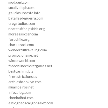
modaagi.com
smallvilleph.com
galiciasuroeste.info
batallasdeguerra.com
dregstudios.com
neatstuffhelpskids.org
moraessoccer.com
forochile.org
chart-track.com
wonderfultraveling.com
promocioname.net
wimaxworld.com
freeonlinecricketgames.net
bestcashing.biz
firerestrictions.us
archiesbrooklyn.com
muambeiros.net
infozblog.com
chonbaihat.com
elblogdeoscargonzalez.com