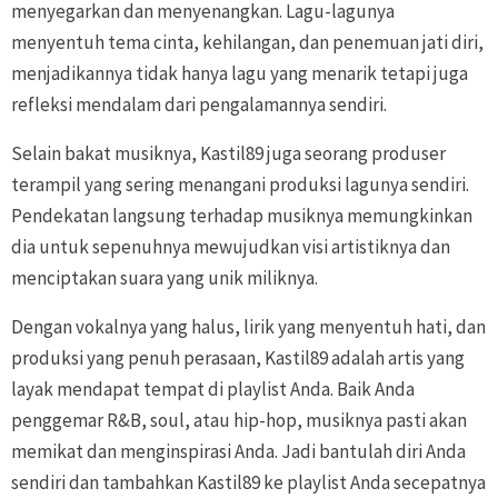
menyegarkan dan menyenangkan. Lagu-lagunya
menyentuh tema cinta, kehilangan, dan penemuan jati diri,
menjadikannya tidak hanya lagu yang menarik tetapi juga
refleksi mendalam dari pengalamannya sendiri.
Selain bakat musiknya, Kastil89 juga seorang produser
terampil yang sering menangani produksi lagunya sendiri.
Pendekatan langsung terhadap musiknya memungkinkan
dia untuk sepenuhnya mewujudkan visi artistiknya dan
menciptakan suara yang unik miliknya.
Dengan vokalnya yang halus, lirik yang menyentuh hati, dan
produksi yang penuh perasaan, Kastil89 adalah artis yang
layak mendapat tempat di playlist Anda. Baik Anda
penggemar R&B, soul, atau hip-hop, musiknya pasti akan
memikat dan menginspirasi Anda. Jadi bantulah diri Anda
sendiri dan tambahkan Kastil89 ke playlist Anda secepatnya