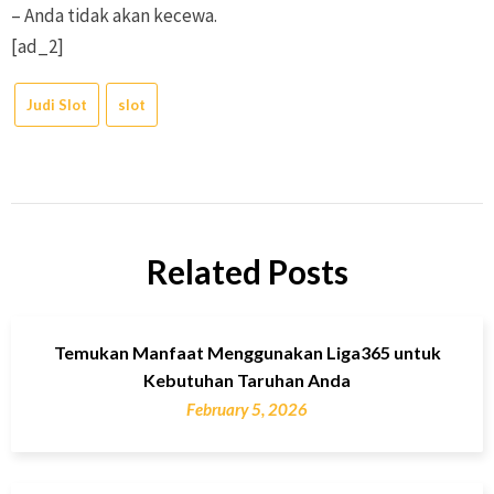
– Anda tidak akan kecewa.
[ad_2]
Judi Slot
slot
Related Posts
Temukan Manfaat Menggunakan Liga365 untuk
Kebutuhan Taruhan Anda
February 5, 2026