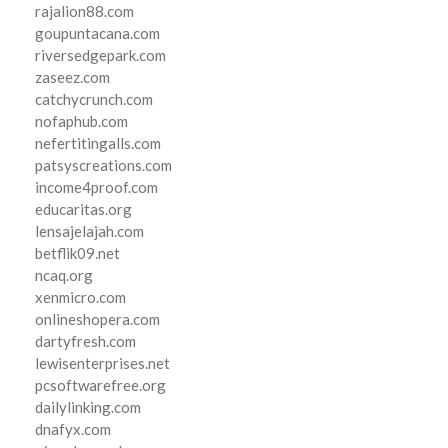
rajalion88.com
goupuntacana.com
riversedgepark.com
zaseez.com
catchycrunch.com
nofaphub.com
nefertitingalls.com
patsyscreations.com
income4proof.com
educaritas.org
lensajelajah.com
betflik09.net
ncaq.org
xenmicro.com
onlineshopera.com
dartyfresh.com
lewisenterprises.net
pcsoftwarefree.org
dailylinking.com
dnafyx.com