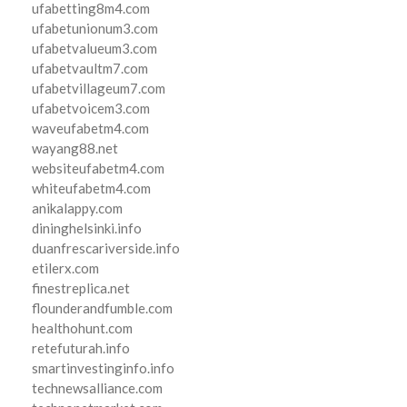
ufabetting8m4.com
ufabetunionum3.com
ufabetvalueum3.com
ufabetvaultm7.com
ufabetvillageum7.com
ufabetvoicem3.com
waveufabetm4.com
wayang88.net
websiteufabetm4.com
whiteufabetm4.com
anikalappy.com
dininghelsinki.info
duanfrescariverside.info
etilerx.com
finestreplica.net
flounderandfumble.com
healthohunt.com
retefuturah.info
smartinvestinginfo.info
technewsalliance.com