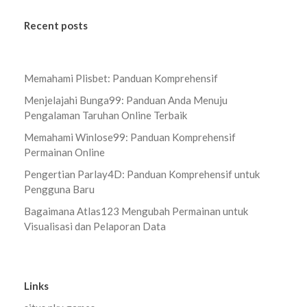
Recent posts
Memahami Plisbet: Panduan Komprehensif
Menjelajahi Bunga99: Panduan Anda Menuju
Pengalaman Taruhan Online Terbaik
Memahami Winlose99: Panduan Komprehensif
Permainan Online
Pengertian Parlay4D: Panduan Komprehensif untuk
Pengguna Baru
Bagaimana Atlas123 Mengubah Permainan untuk
Visualisasi dan Pelaporan Data
Links