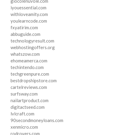
giocolenuvole.com
iyouessential.com
withloveamity.com
youlearncode.com
fxyatirim.com
abbuguide.com
technologyresult.com
webhostingoffers.org
whatszow.com
ehomeamerca.com
techintendo.com
techgreenpure.com
bestdropshipstore.com
cartelreviews.com
surfsway.com
nailartproduct.com
digitactseed.com
lvlcraft.com
90secondmoneyloans.com
xenmicro.com
rodrovers.com