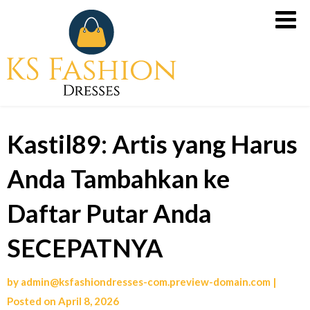
Skip
Slot
to
Gacor
content
Malam
Ini
dari
PG
Kastil89: Artis yang Harus
Soft,
Slot
Anda Tambahkan ke
X500
untuk
Daftar Putar Anda
Kemenangan
Tanpa
SECEPATNYA
Rugi
by
admin@ksfashiondresses-com.preview-domain.com
|
Posted on
April 8, 2026