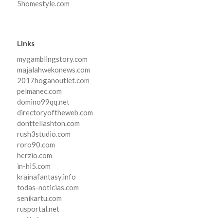
5homestyle.com
Links
mygamblingstory.com
majalahwekonews.com
2017hoganoutlet.com
pelmanec.com
domino99qq.net
directoryoftheweb.com
donttellashton.com
rush3studio.com
roro90.com
herzio.com
in-hi5.com
krainafantasy.info
todas-noticias.com
senikartu.com
rusportal.net