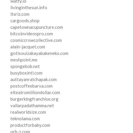
watty.io
livinginthesun.info
itsriz.com
cargoods.shop
capetownacupuncture.com
bitcoinvideospro.com
cosmiccrowcollective.com
alain-jacquet.com
gotisouizakayabakeneko.com
meshpoint.me
spongebob.net
busyboxintl.com
auttayanratchapak.com
postcoffeebarva.com
elteatromilliondollar.com
burgerkingfranchise.org
vallarpadathamma.net
realworldsize.com
teknolama.com
productforbaby.com
orb-z.com