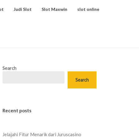
ot
Judi Slot
Slot Maxwin
slot online
Search
Search
Recent posts
Jelajahi Fitur Menarik dari Juruscasino