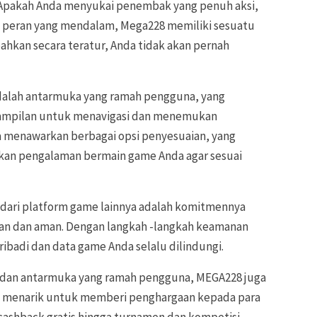
 Apakah Anda menyukai penembak yang penuh aksi,
n peran yang mendalam, Mega228 memiliki sesuatu
hkan secara teratur, Anda tidak akan pernah
adalah antarmuka yang ramah pengguna, yang
ampilan untuk menavigasi dan menemukan
ga menawarkan berbagai opsi penyesuaian, yang
an pengalaman bermain game Anda agar sesuai
dari platform game lainnya adalah komitmennya
n dan aman. Dengan langkah -langkah keamanan
ribadi dan data game Anda selalu dilindungi.
dan antarmuka yang ramah pengguna, MEGA228 juga
 menarik untuk memberi penghargaan kepada para