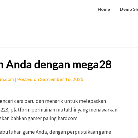
Home
Demo Sl
in Anda dengan mega28
in.com
|
Posted on
September 16, 2025
angan
ncari cara baru dan menarik untuk melepaskan
ega228, platform permainan mutakhir yang menawarkan
kan bahkan gamer paling hardcore.
 kebutuhan game Anda, dengan perpustakaan game