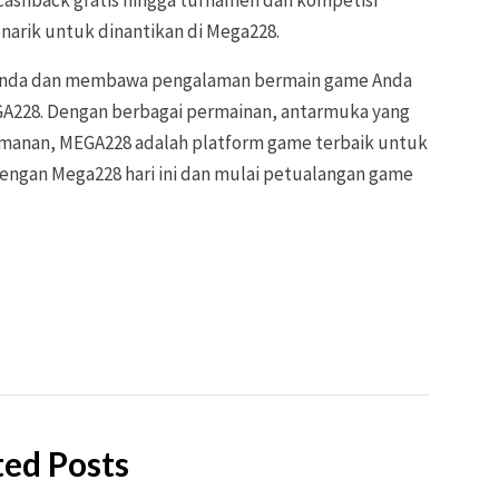
 cashback gratis hingga turnamen dan kompetisi
enarik untuk dinantikan di Mega228.
in Anda dan membawa pengalaman bermain game Anda
 MEGA228. Dengan berbagai permainan, antarmuka yang
anan, MEGA228 adalah platform game terbaik untuk
ngan Mega228 hari ini dan mulai petualangan game
ted Posts