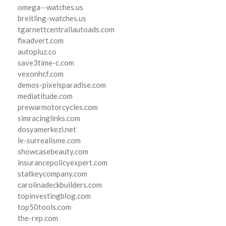
omega--watches.us
breitling-watches.us
tgarnettcentrallautoads.com
fixadvert.com
autopluz.co
save3time-c.com
vexonhcf.com
demos-pixelsparadise.com
mediatitude.com
prewarmotorcycles.com
simracinglinks.com
dosyamerkezi.net
le-surrealisme.com
showcasebeauty.com
insurancepolicyexpert.com
statkeycompany.com
carolinadeckbuilders.com
topinvestingblog.com
top50tools.com
the-rep.com