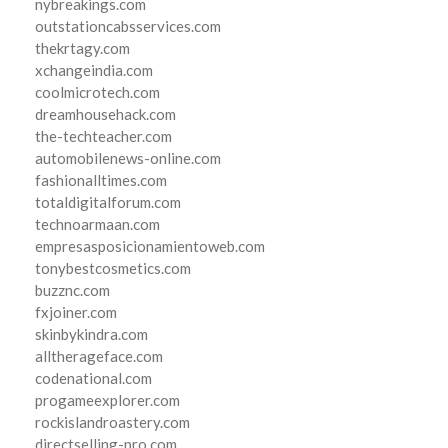
nybreakings.com
outstationcabsservices.com
thekrtagy.com
xchangeindia.com
coolmicrotech.com
dreamhousehack.com
the-techteacher.com
automobilenews-online.com
fashionalltimes.com
totaldigitalforum.com
technoarmaan.com
empresasposicionamientoweb.com
tonybestcosmetics.com
buzznc.com
fxjoiner.com
skinbykindra.com
alltherageface.com
codenational.com
progameexplorer.com
rockislandroastery.com
directselling-pro.com