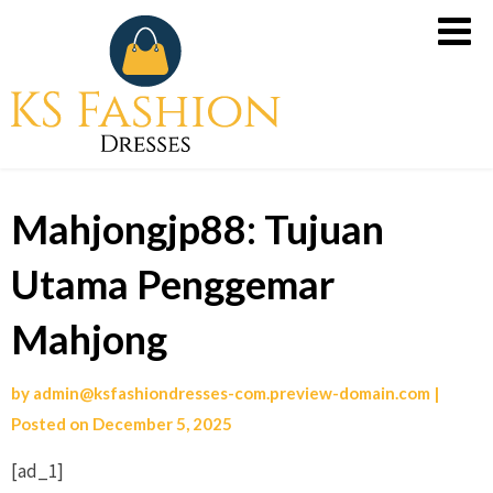
Skip
Slot
to
Gacor
content
Malam
Ini
dari
PG
Mahjongjp88: Tujuan
Soft,
Slot
Utama Penggemar
X500
untuk
Mahjong
Kemenangan
Tanpa
by
admin@ksfashiondresses-com.preview-domain.com
|
Rugi
Posted on
December 5, 2025
[ad_1]