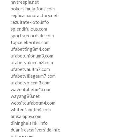
mytreepla.net
pokersimulations.com
replicamanufactory.net
rezultate-loto.info
splendifulous.com
sportsrecords4u.com
topceleberites.com
ufabetting8m4.com
ufabetunionum3.com
ufabetvalueum3.com
ufabetvaultm7.com
ufabetvillageum7.com
ufabetvoicem3.com
waveufabetm4.com
wayang88.net
websiteufabetm4.com
whiteufabetm4.com
anikalappy.com
dininghelsinki.info
duanfrescariverside.info
etilerx.com