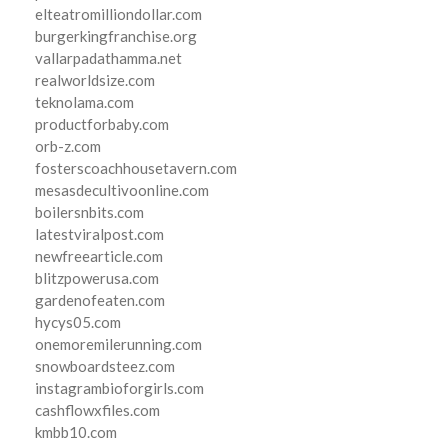
elteatromilliondollar.com
burgerkingfranchise.org
vallarpadathamma.net
realworldsize.com
teknolama.com
productforbaby.com
orb-z.com
fosterscoachhousetavern.com
mesasdecultivoonline.com
boilersnbits.com
latestviralpost.com
newfreearticle.com
blitzpowerusa.com
gardenofeaten.com
hycys05.com
onemoremilerunning.com
snowboardsteez.com
instagrambioforgirls.com
cashflowxfiles.com
kmbb10.com