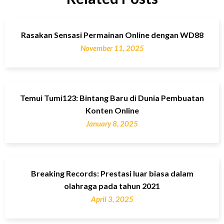
Rasakan Sensasi Permainan Online dengan WD88
November 11, 2025
Temui Tumi123: Bintang Baru di Dunia Pembuatan
Konten Online
January 8, 2025
Breaking Records: Prestasi luar biasa dalam
olahraga pada tahun 2021
April 3, 2025