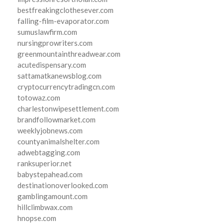
bestfreakingclothesever.com
falling-film-evaporator.com
sumuslawfirm.com
nursingprowriters.com
greenmountainthreadwear.com
acutedispensary.com
sattamatkanewsblog.com
cryptocurrencytradingcn.com
totowaz.com
charlestonwipesettlement.com
brandfollowmarket.com
weeklyjobnews.com
countyanimalshelter.com
adwebtagging.com
ranksuperior.net
babystepahead.com
destinationoverlooked.com
gamblingamount.com
hillclimbwax.com
hnopse.com