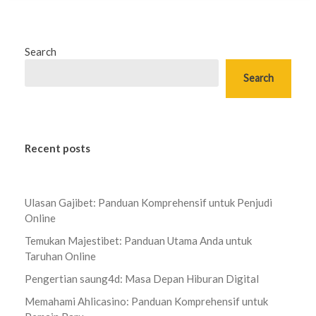
Search
Search
Recent posts
Ulasan Gajibet: Panduan Komprehensif untuk Penjudi
Online
Temukan Majestibet: Panduan Utama Anda untuk
Taruhan Online
Pengertian saung4d: Masa Depan Hiburan Digital
Memahami Ahlicasino: Panduan Komprehensif untuk