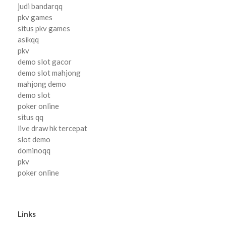
judi bandarqq
pkv games
situs pkv games
asikqq
pkv
demo slot gacor
demo slot mahjong
mahjong demo
demo slot
poker online
situs qq
live draw hk tercepat
slot demo
dominoqq
pkv
poker online
Links