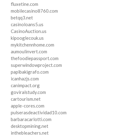
fluxetine.com
mobilecasino8760.com
betqq3.net
casinoloans5.us
CasinoAuction.us
kipooglecouk.us
mykitchennhome.com
aumoulinvert.com
thefoodiepassport.com
superwindowproject.com
papibakigrafo.com
icanhazjs.com
canimpact.org
goviralstudy.com
cartourism.net
apple-cores.com
pulserasdeactividad10.com
barbaracarlotti.com
desktopmining.net
inthebleachers.net