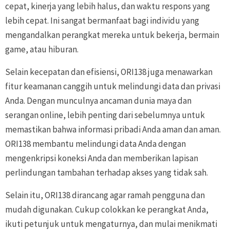
cepat, kinerja yang lebih halus, dan waktu respons yang
lebih cepat. Ini sangat bermanfaat bagi individu yang
mengandalkan perangkat mereka untuk bekerja, bermain
game, atau hiburan.
Selain kecepatan dan efisiensi, ORI138 juga menawarkan
fitur keamanan canggih untuk melindungi data dan privasi
Anda. Dengan munculnya ancaman dunia maya dan
serangan online, lebih penting dari sebelumnya untuk
memastikan bahwa informasi pribadi Anda aman dan aman.
ORI138 membantu melindungi data Anda dengan
mengenkripsi koneksi Anda dan memberikan lapisan
perlindungan tambahan terhadap akses yang tidak sah.
Selain itu, ORI138 dirancang agar ramah pengguna dan
mudah digunakan. Cukup colokkan ke perangkat Anda,
ikuti petunjuk untuk mengaturnya, dan mulai menikmati