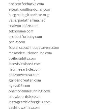
postcoffeebarva.com
elteatromilliondollar.com
burgerkingfranchise.org
vallarpadathamma.net
realworldsize.com
teknolama.com
productforbaby.com
orb-z.com
fosterscoachhousetavern.com
mesasdecultivoonline.com
boilersnbits.com
latestviralpost.com
newfreearticle.com
blitzpowerusa.com
gardenofeaten.com
hycys05.com
onemoremilerunning.com
snowboardsteez.com
instagrambioforgirls.com
cashflowxfiles.com