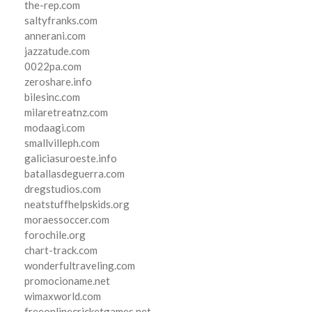
the-rep.com
saltyfranks.com
annerani.com
jazzatude.com
0022pa.com
zeroshare.info
bilesinc.com
milaretreatnz.com
modaagi.com
smallvilleph.com
galiciasuroeste.info
batallasdeguerra.com
dregstudios.com
neatstuffhelpskids.org
moraessoccer.com
forochile.org
chart-track.com
wonderfultraveling.com
promocioname.net
wimaxworld.com
freeonlinecricketgames.net