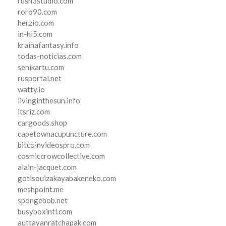
rush3studio.com
roro90.com
herzio.com
in-hi5.com
krainafantasy.info
todas-noticias.com
senikartu.com
rusportal.net
watty.io
livinginthesun.info
itsriz.com
cargoods.shop
capetownacupuncture.com
bitcoinvideospro.com
cosmiccrowcollective.com
alain-jacquet.com
gotisouizakayabakeneko.com
meshpoint.me
spongebob.net
busyboxintl.com
auttayanratchapak.com