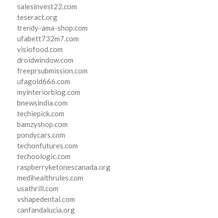
salesinvest22.com
teseract.org
trendy-ama-shop.com
ufabett732m7.com
visiofood.com
droidwindow.com
freeprsubmission.com
ufagold666.com
myinteriorblog.com
bnewsindia.com
techiepick.com
bamzyshop.com
pondycars.com
techonfutures.com
techoologic.com
raspberryketonescanada.org
medihealthrules.com
usathrill.com
vshapedental.com
canfandalucia.org