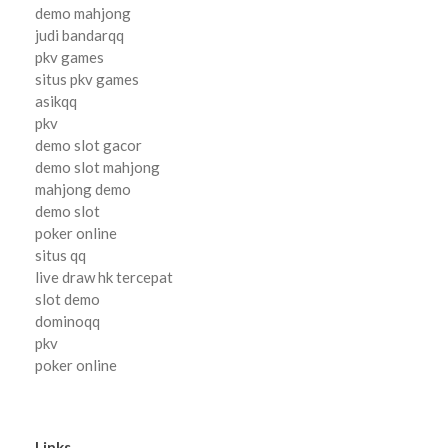
demo mahjong
judi bandarqq
pkv games
situs pkv games
asikqq
pkv
demo slot gacor
demo slot mahjong
mahjong demo
demo slot
poker online
situs qq
live draw hk tercepat
slot demo
dominoqq
pkv
poker online
Links