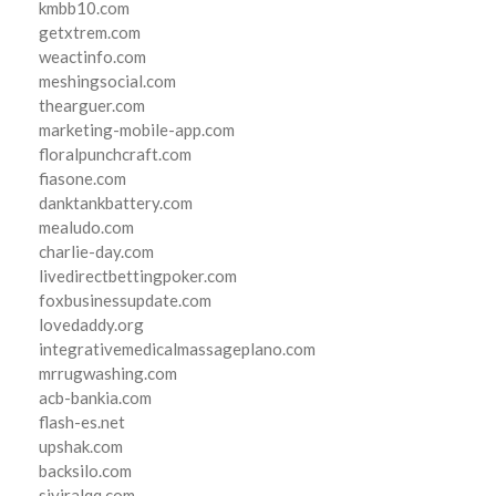
kmbb10.com
getxtrem.com
weactinfo.com
meshingsocial.com
thearguer.com
marketing-mobile-app.com
floralpunchcraft.com
fiasone.com
danktankbattery.com
mealudo.com
charlie-day.com
livedirectbettingpoker.com
foxbusinessupdate.com
lovedaddy.org
integrativemedicalmassageplano.com
mrrugwashing.com
acb-bankia.com
flash-es.net
upshak.com
backsilo.com
siviralqq.com