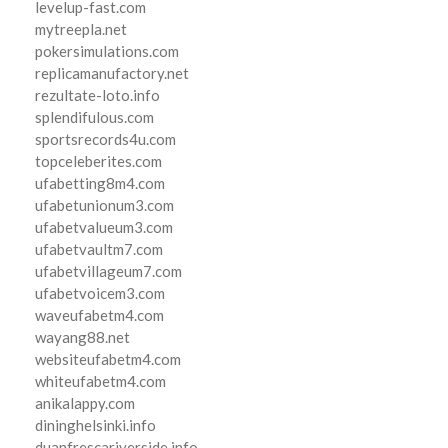
levelup-fast.com
mytreepla.net
pokersimulations.com
replicamanufactory.net
rezultate-loto.info
splendifulous.com
sportsrecords4u.com
topceleberites.com
ufabetting8m4.com
ufabetunionum3.com
ufabetvalueum3.com
ufabetvaultm7.com
ufabetvillageum7.com
ufabetvoicem3.com
waveufabetm4.com
wayang88.net
websiteufabetm4.com
whiteufabetm4.com
anikalappy.com
dininghelsinki.info
duanfrescariverside.info