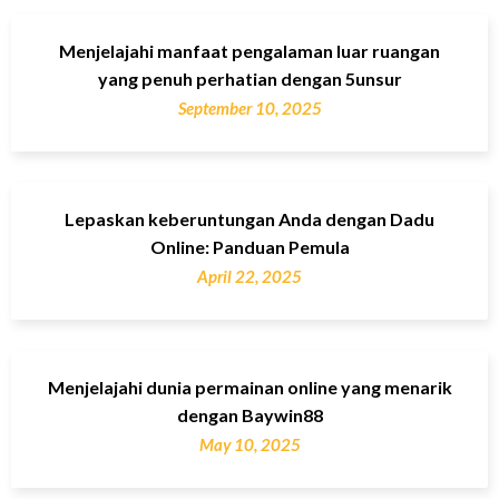
Menjelajahi manfaat pengalaman luar ruangan
yang penuh perhatian dengan 5unsur
September 10, 2025
Lepaskan keberuntungan Anda dengan Dadu
Online: Panduan Pemula
April 22, 2025
Menjelajahi dunia permainan online yang menarik
dengan Baywin88
May 10, 2025