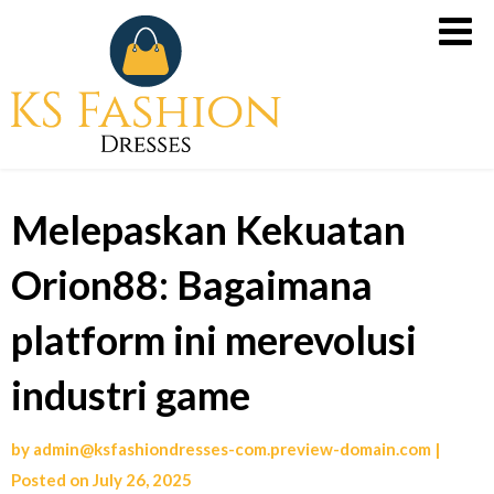
Skip
Slot
to
Gacor
content
Malam
Ini
dari
PG
Melepaskan Kekuatan
Soft,
Slot
Orion88: Bagaimana
X500
untuk
platform ini merevolusi
Kemenangan
Tanpa
industri game
Rugi
by
admin@ksfashiondresses-com.preview-domain.com
|
Posted on
July 26, 2025