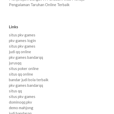
Pengalaman Taruhan Online Terbaik
Links
situs pkv games
pkv games login
situs pkv games
judi qq online
pkv games bandarqq
jurusqq
situs poker online
situs qq online
bandar judi bola terbaik
pkv games bandarqq
situs qq
situs pkv games
dominoqq pkv
demo mahjong
judi bandarqq