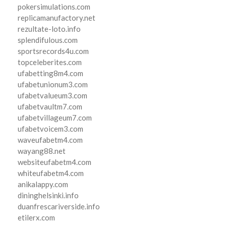
pokersimulations.com
replicamanufactory.net
rezultate-loto.info
splendifulous.com
sportsrecords4u.com
topceleberites.com
ufabetting8m4.com
ufabetunionum3.com
ufabetvalueum3.com
ufabetvaultm7.com
ufabetvillageum7.com
ufabetvoicem3.com
waveufabetm4.com
wayang88.net
websiteufabetm4.com
whiteufabetm4.com
anikalappy.com
dininghelsinki.info
duanfrescariverside.info
etilerx.com