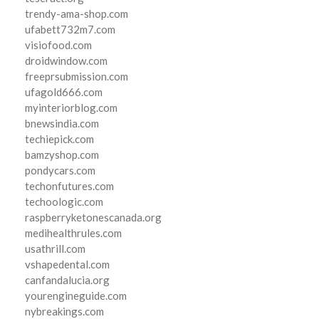
trendy-ama-shop.com
ufabett732m7.com
visiofood.com
droidwindow.com
freeprsubmission.com
ufagold666.com
myinteriorblog.com
bnewsindia.com
techiepick.com
bamzyshop.com
pondycars.com
techonfutures.com
techoologic.com
raspberryketonescanada.org
medihealthrules.com
usathrill.com
vshapedental.com
canfandalucia.org
yourengineguide.com
nybreakings.com