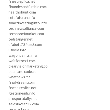
finestreplica.net
flounderandfumble.com
healthohunt.com
retefuturah.info
smartinvestinginfo.info
technewsalliance.com
technonetmarket.com
tedstanger.net
ufabett732um3.com
uskola.info
wagonpaints.info
waitfornext.com
clearvisionmarketing.co
quantum-code.co
whatnews.me
final-dream.com
finest-replica.net
gestioneinh.info
prosportdaily.net
salesinvest22.com
teseract.org