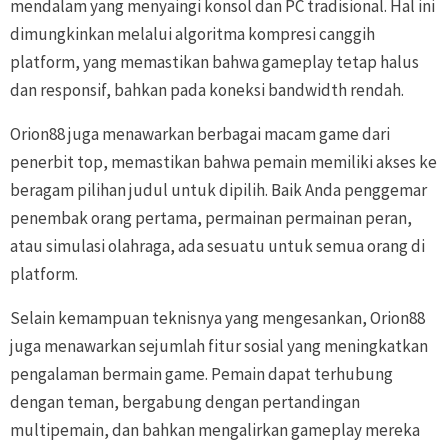
mendalam yang menyaingi konsol dan PC tradisional. Hal ini
dimungkinkan melalui algoritma kompresi canggih
platform, yang memastikan bahwa gameplay tetap halus
dan responsif, bahkan pada koneksi bandwidth rendah.
Orion88 juga menawarkan berbagai macam game dari
penerbit top, memastikan bahwa pemain memiliki akses ke
beragam pilihan judul untuk dipilih. Baik Anda penggemar
penembak orang pertama, permainan permainan peran,
atau simulasi olahraga, ada sesuatu untuk semua orang di
platform.
Selain kemampuan teknisnya yang mengesankan, Orion88
juga menawarkan sejumlah fitur sosial yang meningkatkan
pengalaman bermain game. Pemain dapat terhubung
dengan teman, bergabung dengan pertandingan
multipemain, dan bahkan mengalirkan gameplay mereka