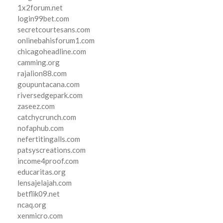
1x2forum.net
login99bet.com
secretcourtesans.com
onlinebahisforum1.com
chicagoheadline.com
camming.org
rajalion88.com
goupuntacana.com
riversedgepark.com
zaseez.com
catchycrunch.com
nofaphub.com
nefertitingalls.com
patsyscreations.com
income4proof.com
educaritas.org
lensajelajah.com
betflik09.net
ncaq.org
xenmicro.com