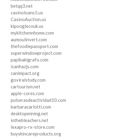
betqq3.net
casinoloans5.us
CasinoAuction.us
kipooglecouk.us
mykitchennhome.com
aumoulinvert.com
thefoodiepassport.com
superwindowproject.com
papibakigrafo.com
icanhazjs.com
canimpact.org
goviralstudy.com
cartourism.net
apple-cores.com
pulserasdeactividad10.com
barbaracarlotti.com
desktopmining.net
inthebleachers.net
lexapro-rx-store.com
buyskincareproducts.org