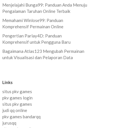
Menjelajahi Bunga99: Panduan Anda Menuju
Pengalaman Taruhan Online Terbaik
Memahami Winlose99: Panduan
Komprehensif Permainan Online
Pengertian Parlay4D: Panduan
Komprehensif untuk Pengguna Baru
Bagaimana Atlas123 Mengubah Permainan
untuk Visualisasi dan Pelaporan Data
Links
situs pkv games
pkv games login
situs pkv games
judi qq online
pkv games bandarqq
jurusqq