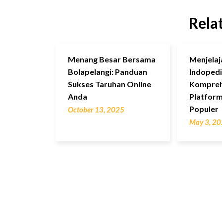
Rela
Menang Besar Bersama
Menjelaj
Bolapelangi: Panduan
Indoped
Sukses Taruhan Online
Kompreh
Anda
Platform
Populer
October 13, 2025
May 3, 2