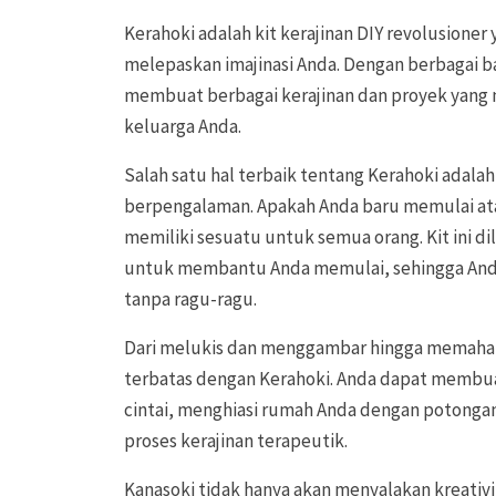
Kerahoki adalah kit kerajinan DIY revolusioner
melepaskan imajinasi Anda. Dengan berbagai b
membuat berbagai kerajinan dan proyek yang
keluarga Anda.
Salah satu hal terbaik tentang Kerahoki adala
berpengalaman. Apakah Anda baru memulai at
memiliki sesuatu untuk semua orang. Kit ini di
untuk membantu Anda memulai, sehingga Anda 
tanpa ragu-ragu.
Dari melukis dan menggambar hingga memaha
terbatas dengan Kerahoki. Anda dapat membuat
cintai, menghiasi rumah Anda dengan potongan
proses kerajinan terapeutik.
Kanasoki tidak hanya akan menyalakan kreativi