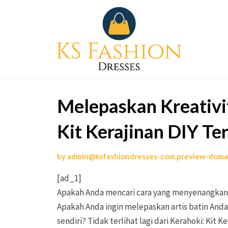
Skip
Slot
to
Gacor
content
Malam
Ini
dari
PG
Melepaskan Kreativi
Soft,
Slot
Kit Kerajinan DIY Te
X500
untuk
by
admin@ksfashiondresses-com.preview-doma
Kemen
Tanpa
[ad_1]
Rugi
Apakah Anda mencari cara yang menyenangkan
Apakah Anda ingin melepaskan artis batin An
sendiri? Tidak terlihat lagi dari Kerahoki: Kit K