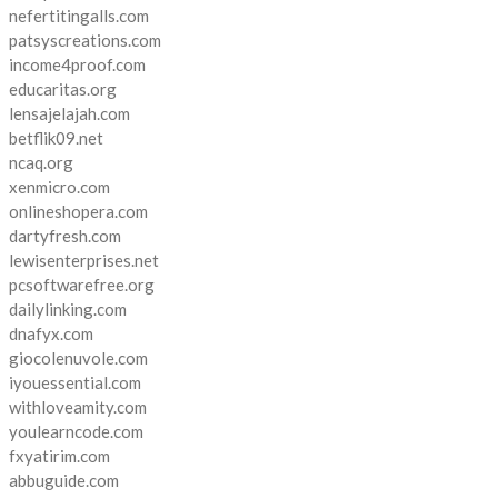
nefertitingalls.com
patsyscreations.com
income4proof.com
educaritas.org
lensajelajah.com
betflik09.net
ncaq.org
xenmicro.com
onlineshopera.com
dartyfresh.com
lewisenterprises.net
pcsoftwarefree.org
dailylinking.com
dnafyx.com
giocolenuvole.com
iyouessential.com
withloveamity.com
youlearncode.com
fxyatirim.com
abbuguide.com