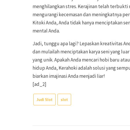
menghilangkan stres. Kerajinan telah terbukti
mengurangi kecemasan dan meningkatnya perh
Kitoki Anda, Anda tidak hanya menciptakan sen
mental Anda.
Jadi, tunggu apa lagi? Lepaskan kreativitas And
dan mulailah menciptakan karya seni yang lua
yang unik. Apakah Anda mencari hobi baru ata
hidup Anda, Kerahoki adalah solusi yang semp
biarkan imajinasi Anda menjadi liar!
[ad_2]
Judi Slot
slot