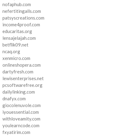
nofaphub.com
nefertitingalls.com
patsyscreations.com
income4proof.com
educaritas.org
lensajelajah.com
betflik09.net
ncaq.org
xenmicro.com
onlineshopera.com
dartyfresh.com
lewisenterprises.net
pcsoftwarefree.org
dailylinking.com
dnafyx.com
giocolenuvole.com
iyouessential.com
withloveamity.com
youlearncode.com
fxyatirim.com