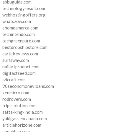
abbuguide.com
technologyresult.com
webhostingoffers.org
whatszow.com
ehomeamerca.com
techintendo.com
techgreenpure.com
bestdropshipstore.com
cartelreviews.com
surfsway.com
nailartproduct.com
digitactseed.com
lvlcraft.com
90secondmoneyloans.com
xenmicro.com
rodrovers.com
tripssolution.com
satta-king-india.com
yukigassencanada.com
articlehorizone.com
yuqqbbzp.com