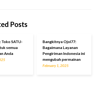
ted Posts
: Toko SATU-
Bangkitnya Ojol77:
tuk semua
Bagaimana Layanan
an Anda
Pengiriman Indonesia ini
mengubah permainan
2025
February 1, 2025