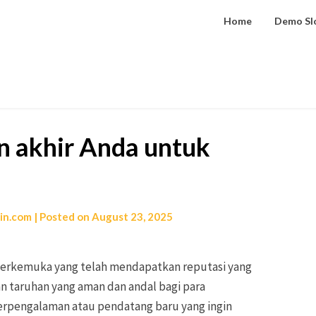
Home
Demo Sl
 akhir Anda untuk
in.com
|
Posted on
August 23, 2025
angan
terkemuka yang telah mendapatkan reputasi yang
n taruhan yang aman dan andal bagi para
erpengalaman atau pendatang baru yang ingin