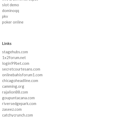
slot demo
dominoqq
pkv
poker online
Links
stagehubs.com
1x2forum.net
login99bet.com
secretcourtesans.com
onlinebahisforum1.com
chicagoheadline.com
camming.org
rajalion88.com
goupuntacana.com
riversedgepark.com
zaseez.com
catchycrunch.com