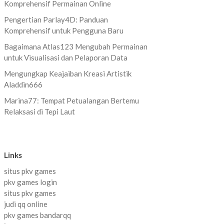
Komprehensif Permainan Online
Pengertian Parlay4D: Panduan
Komprehensif untuk Pengguna Baru
Bagaimana Atlas123 Mengubah Permainan
untuk Visualisasi dan Pelaporan Data
Mengungkap Keajaiban Kreasi Artistik
Aladdin666
Marina77: Tempat Petualangan Bertemu
Relaksasi di Tepi Laut
Links
situs pkv games
pkv games login
situs pkv games
judi qq online
pkv games bandarqq