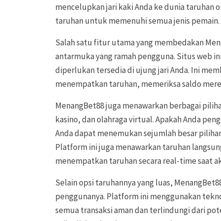
mencelupkan jari kaki Anda ke dunia taruhan 
taruhan untuk memenuhi semua jenis pemain.
Salah satu fitur utama yang membedakan Menan
antarmuka yang ramah pengguna. Situs web ini
diperlukan tersedia di ujung jari Anda. Ini 
menempatkan taruhan, memeriksa saldo mere
MenangBet88 juga menawarkan berbagai piliha
kasino, dan olahraga virtual. Apakah Anda pen
Anda dapat menemukan sejumlah besar pilihan
Platform ini juga menawarkan taruhan langs
menempatkan taruhan secara real-time saat ak
Selain opsi taruhannya yang luas, MenangBet
penggunanya. Platform ini menggunakan tekn
semua transaksi aman dan terlindungi dari po