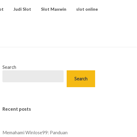
ot
Judi Slot
Slot Maxwin
slot online
Search
Search
Recent posts
Memahami Winlose99: Panduan