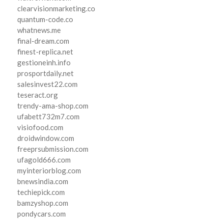
clearvisionmarketing.co
quantum-code.co
whatnews.me
final-dream.com
finest-replica.net
gestioneinh.info
prosportdaily.net
salesinvest22.com
teseract.org
trendy-ama-shop.com
ufabett732m7.com
visiofood.com
droidwindow.com
freeprsubmission.com
ufagold666.com
myinteriorblog.com
bnewsindia.com
techiepick.com
bamzyshop.com
pondycars.com