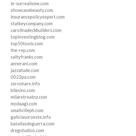
le-surrealisme.com
showcasebeauty.com
insurancepolicyexpert.com
statkeycompany.com
carolinadeckbuilders.com
topinvestingblog.com
top50tools.com
the-rep.com
saltyfranks.com
annerani.com
jazzatude.com
0022pa.com
zeroshare.info
bilesinc.com
milaretreatnz.com
modaagi.com
smallvilleph.com
galiciasuroeste.info
batallasdeguerra.com
dregstudios.com