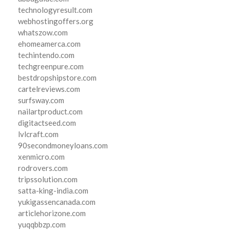
technologyresult.com
webhostingoffers.org
whatszow.com
ehomeamerca.com
techintendo.com
techgreenpure.com
bestdropshipstore.com
cartelreviews.com
surfsway.com
nailartproduct.com
digitactseed.com
lvlcraft.com
90secondmoneyloans.com
xenmicro.com
rodrovers.com
tripssolution.com
satta-king-india.com
yukigassencanada.com
articlehorizone.com
yuqqbbzp.com