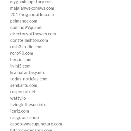
mygamblingstory.com
majalahwekonews.com
2017hoganoutlet.com
pelmanec.com
domino99qq.net
directoryoftheweb.com
donttellashton.com
rush3studio.com
roro90.com
herzio.com
in-hi5.com
krainafantasy.info
todas-noticias.com
senikartu.com
rusportal.net
watty.io
livinginthesun.info
itsriz.com
cargoods.shop
capetownacupuncture.com
bitcoinvideospro.com