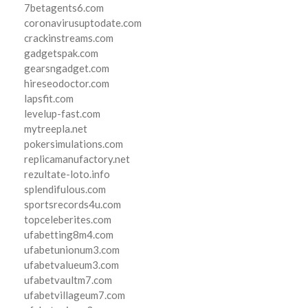
7betagents6.com
coronavirusuptodate.com
crackinstreams.com
gadgetspak.com
gearsngadget.com
hireseodoctor.com
lapsfit.com
levelup-fast.com
mytreepla.net
pokersimulations.com
replicamanufactory.net
rezultate-loto.info
splendifulous.com
sportsrecords4u.com
topceleberites.com
ufabetting8m4.com
ufabetunionum3.com
ufabetvalueum3.com
ufabetvaultm7.com
ufabetvillageum7.com