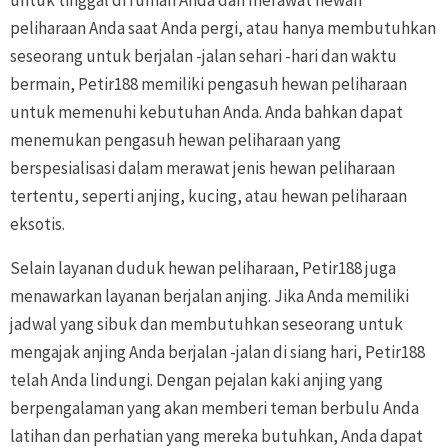
untuk tinggal di rumah Anda dan merawat hewan
peliharaan Anda saat Anda pergi, atau hanya membutuhkan
seseorang untuk berjalan -jalan sehari -hari dan waktu
bermain, Petir188 memiliki pengasuh hewan peliharaan
untuk memenuhi kebutuhan Anda. Anda bahkan dapat
menemukan pengasuh hewan peliharaan yang
berspesialisasi dalam merawat jenis hewan peliharaan
tertentu, seperti anjing, kucing, atau hewan peliharaan
eksotis.
Selain layanan duduk hewan peliharaan, Petir188 juga
menawarkan layanan berjalan anjing. Jika Anda memiliki
jadwal yang sibuk dan membutuhkan seseorang untuk
mengajak anjing Anda berjalan -jalan di siang hari, Petir188
telah Anda lindungi. Dengan pejalan kaki anjing yang
berpengalaman yang akan memberi teman berbulu Anda
latihan dan perhatian yang mereka butuhkan, Anda dapat