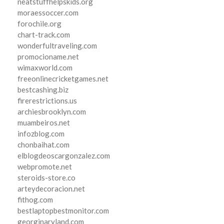
neatstuffhelpskids.org
moraessoccer.com
forochile.org
chart-track.com
wonderfultraveling.com
promocioname.net
wimaxworld.com
freeonlinecricketgames.net
bestcashing.biz
firerestrictions.us
archiesbrooklyn.com
muambeiros.net
infozblog.com
chonbaihat.com
elblogdeoscargonzalez.com
webpromote.net
steroids-store.co
arteydecoracion.net
fithog.com
bestlaptopbestmonitor.com
georginaryland.com