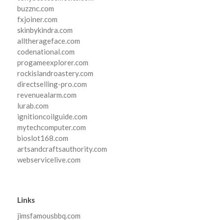
buzznc.com
fxjoiner.com
skinbykindra.com
alltherageface.com
codenational.com
progameexplorer.com
rockislandroastery.com
directselling-pro.com
revenuealarm.com
lurab.com
ignitioncoilguide.com
mytechcomputer.com
bioslot168.com
artsandcraftsauthority.com
webservicelive.com
Links
jimsfamousbbq.com