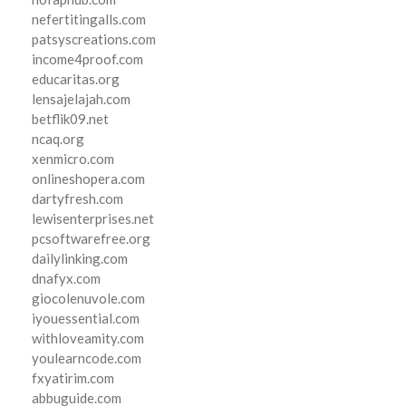
nefertitingalls.com
patsyscreations.com
income4proof.com
educaritas.org
lensajelajah.com
betflik09.net
ncaq.org
xenmicro.com
onlineshopera.com
dartyfresh.com
lewisenterprises.net
pcsoftwarefree.org
dailylinking.com
dnafyx.com
giocolenuvole.com
iyouessential.com
withloveamity.com
youlearncode.com
fxyatirim.com
abbuguide.com