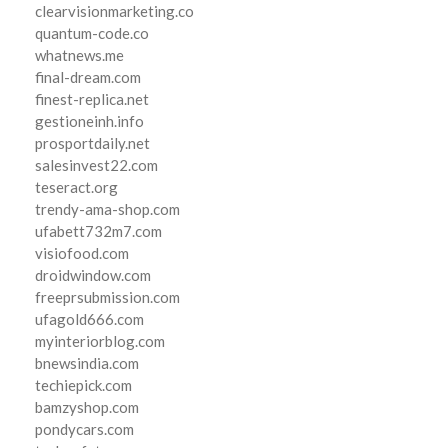
clearvisionmarketing.co
quantum-code.co
whatnews.me
final-dream.com
finest-replica.net
gestioneinh.info
prosportdaily.net
salesinvest22.com
teseract.org
trendy-ama-shop.com
ufabett732m7.com
visiofood.com
droidwindow.com
freeprsubmission.com
ufagold666.com
myinteriorblog.com
bnewsindia.com
techiepick.com
bamzyshop.com
pondycars.com