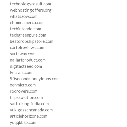
technologyresult.com
webhostingoffers.org
whatszow.com
ehomeamerca.com
techintendo.com
techgreenpure.com
bestdropshipstore.com
cartelreviews.com
surfsway.com
nailartproduct.com
digitactseed.com
lvlcraft.com
90secondmoneyloans.com
xenmicro.com
rodrovers.com
tripssolution.com
satta-king-india.com
yukigassencanada.com
articlehorizone.com
yuqqbbzp.com