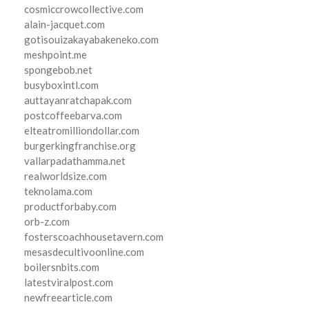
cosmiccrowcollective.com
alain-jacquet.com
gotisouizakayabakeneko.com
meshpoint.me
spongebob.net
busyboxintl.com
auttayanratchapak.com
postcoffeebarva.com
elteatromilliondollar.com
burgerkingfranchise.org
vallarpadathamma.net
realworldsize.com
teknolama.com
productforbaby.com
orb-z.com
fosterscoachhousetavern.com
mesasdecultivoonline.com
boilersnbits.com
latestviralpost.com
newfreearticle.com