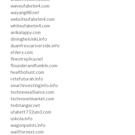
waveufabetm4.com
wayang88.net
websiteufabetm4.com
whiteufabetm4.com
anikalappy.com
dininghelsinki.info
duanfrescariverside.info
etilerx.com
finestreplica.net
flounderandfumble.com
healthohunt.com
retefuturah.info
smartinvestinginfo.info
technewsalliance.com
technonetmarket.com
tedstanger.net
ufabett732um3.com
uskola.info
wagonpaints.info
waitfornext.com