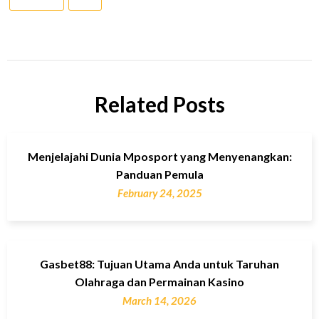
Related Posts
Menjelajahi Dunia Mposport yang Menyenangkan:
Panduan Pemula
February 24, 2025
Gasbet88: Tujuan Utama Anda untuk Taruhan
Olahraga dan Permainan Kasino
March 14, 2026