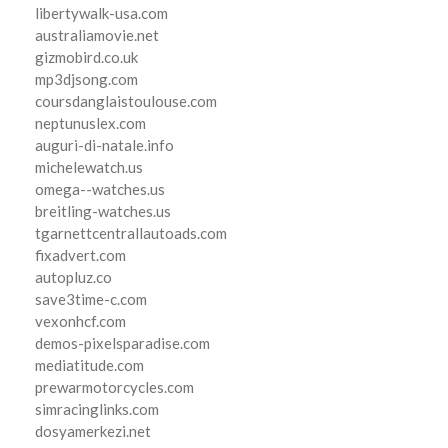
libertywalk-usa.com
australiamovie.net
gizmobird.co.uk
mp3djsong.com
coursdanglaistoulouse.com
neptunuslex.com
auguri-di-natale.info
michelewatch.us
omega--watches.us
breitling-watches.us
tgarnettcentrallautoads.com
fixadvert.com
autopluz.co
save3time-c.com
vexonhcf.com
demos-pixelsparadise.com
mediatitude.com
prewarmotorcycles.com
simracinglinks.com
dosyamerkezi.net