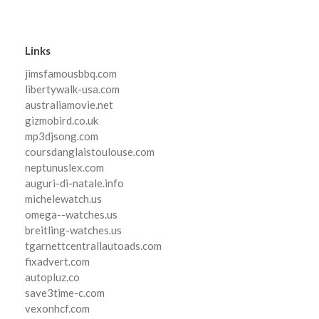
Links
jimsfamousbbq.com
libertywalk-usa.com
australiamovie.net
gizmobird.co.uk
mp3djsong.com
coursdanglaistoulouse.com
neptunuslex.com
auguri-di-natale.info
michelewatch.us
omega--watches.us
breitling-watches.us
tgarnettcentrallautoads.com
fixadvert.com
autopluz.co
save3time-c.com
vexonhcf.com