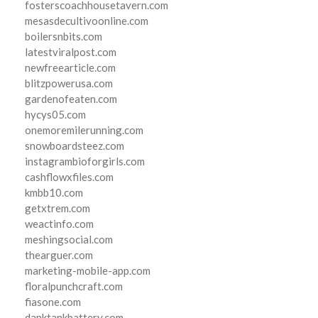
fosterscoachhousetavern.com
mesasdecultivoonline.com
boilersnbits.com
latestviralpost.com
newfreearticle.com
blitzpowerusa.com
gardenofeaten.com
hycys05.com
onemoremilerunning.com
snowboardsteez.com
instagrambioforgirls.com
cashflowxfiles.com
kmbb10.com
getxtrem.com
weactinfo.com
meshingsocial.com
thearguer.com
marketing-mobile-app.com
floralpunchcraft.com
fiasone.com
danktankbattery.com