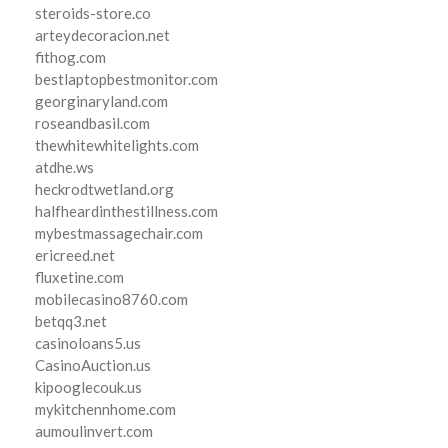
steroids-store.co
arteydecoracion.net
fithog.com
bestlaptopbestmonitor.com
georginaryland.com
roseandbasil.com
thewhitewhitelights.com
atdhe.ws
heckrodtwetland.org
halfheardinthestillness.com
mybestmassagechair.com
ericreed.net
fluxetine.com
mobilecasino8760.com
betqq3.net
casinoloans5.us
CasinoAuction.us
kipooglecouk.us
mykitchennhome.com
aumoulinvert.com