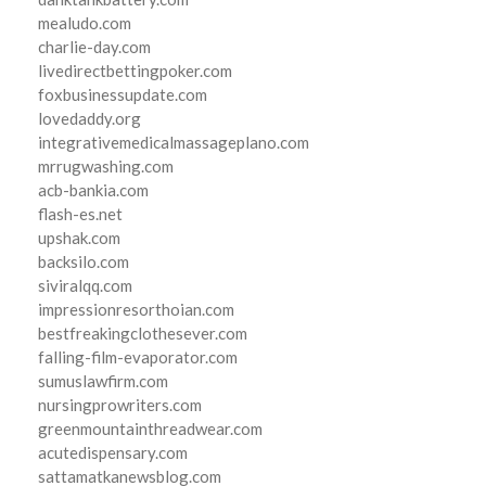
mealudo.com
charlie-day.com
livedirectbettingpoker.com
foxbusinessupdate.com
lovedaddy.org
integrativemedicalmassageplano.com
mrrugwashing.com
acb-bankia.com
flash-es.net
upshak.com
backsilo.com
siviralqq.com
impressionresorthoian.com
bestfreakingclothesever.com
falling-film-evaporator.com
sumuslawfirm.com
nursingprowriters.com
greenmountainthreadwear.com
acutedispensary.com
sattamatkanewsblog.com