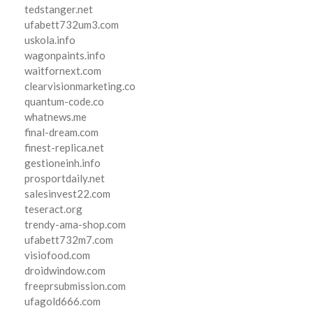
tedstanger.net
ufabett732um3.com
uskola.info
wagonpaints.info
waitfornext.com
clearvisionmarketing.co
quantum-code.co
whatnews.me
final-dream.com
finest-replica.net
gestioneinh.info
prosportdaily.net
salesinvest22.com
teseract.org
trendy-ama-shop.com
ufabett732m7.com
visiofood.com
droidwindow.com
freeprsubmission.com
ufagold666.com