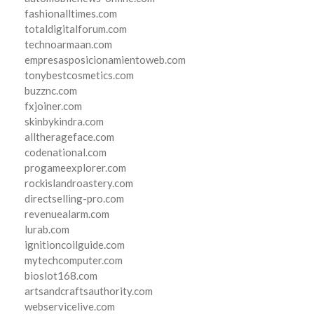
fashionalltimes.com
totaldigitalforum.com
technoarmaan.com
empresasposicionamientoweb.com
tonybestcosmetics.com
buzznc.com
fxjoiner.com
skinbykindra.com
alltherageface.com
codenational.com
progameexplorer.com
rockislandroastery.com
directselling-pro.com
revenuealarm.com
lurab.com
ignitioncoilguide.com
mytechcomputer.com
bioslot168.com
artsandcraftsauthority.com
webservicelive.com