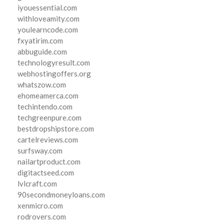
iyouessential.com
withloveamity.com
youlearncode.com
fxyatirim.com
abbuguide.com
technologyresult.com
webhostingoffers.org
whatszow.com
ehomeamerca.com
techintendo.com
techgreenpure.com
bestdropshipstore.com
cartelreviews.com
surfsway.com
nailartproduct.com
digitactseed.com
lvlcraft.com
90secondmoneyloans.com
xenmicro.com
rodrovers.com