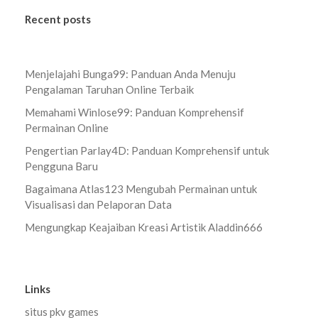
Recent posts
Menjelajahi Bunga99: Panduan Anda Menuju
Pengalaman Taruhan Online Terbaik
Memahami Winlose99: Panduan Komprehensif
Permainan Online
Pengertian Parlay4D: Panduan Komprehensif untuk
Pengguna Baru
Bagaimana Atlas123 Mengubah Permainan untuk
Visualisasi dan Pelaporan Data
Mengungkap Keajaiban Kreasi Artistik Aladdin666
Links
situs pkv games