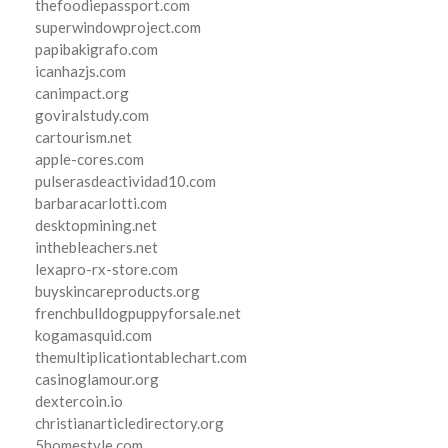
thefoodiepassport.com
superwindowproject.com
papibakigrafo.com
icanhazjs.com
canimpact.org
goviralstudy.com
cartourism.net
apple-cores.com
pulserasdeactividad10.com
barbaracarlotti.com
desktopmining.net
inthebleachers.net
lexapro-rx-store.com
buyskincareproducts.org
frenchbulldogpuppyforsale.net
kogamasquid.com
themultiplicationtablechart.com
casinoglamour.org
dextercoin.io
christianarticledirectory.org
5homestyle.com