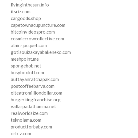
livinginthesun.info
itsriz.com
cargoods.shop
capetownacupuncture.com
bitcoinvideospro.com
cosmiccrowcollective.com
alain-jacquet.com
gotisouizakayabakeneko.com
meshpoint.me
spongebob.net
busyboxintl.com
auttayanratchapak.com
postcoffeebarva.com
elteatromilliondollar.com
burgerkingfranchise.org
vallarpadathamma.net
realworldsize.com
teknolama.com
productforbaby.com
orb-z.com