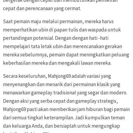
bergerak dengan cepat dan membutuhkan pemikiran
cepat dan perencanaan yang cermat.
Saat pemain maju melalui permainan, mereka harus
memperhatikan ubin di papan tulis dan waspada untuk
pertandingan potensial. Dengan dengan hati -hati
mempelajari tata letak ubin dan merencanakan gerakan
mereka sebelumnya, pemain dapat meningkatkan peluang
keberhasilan mereka dan mengakali lawan mereka.
Secara keseluruhan, Mahjong69 adalah variasi yang
menyenangkan dan menarik dari permainan klasik yang
menawarkan gameplay tradisional yang segar dan modern.
Dengan aksi yang serba cepat dan gameplay strategis,
Mahjong69 pasti akan memberikan jam hiburan bagi pemain
dari semua tingkat keterampilan. Jadi kumpulkan teman
dan keluarga Anda, dan bersiaplah untuk mengungkap