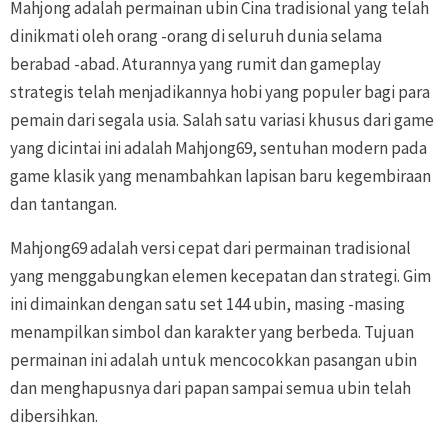
Mahjong adalah permainan ubin Cina tradisional yang telah
dinikmati oleh orang -orang di seluruh dunia selama
berabad -abad. Aturannya yang rumit dan gameplay
strategis telah menjadikannya hobi yang populer bagi para
pemain dari segala usia. Salah satu variasi khusus dari game
yang dicintai ini adalah Mahjong69, sentuhan modern pada
game klasik yang menambahkan lapisan baru kegembiraan
dan tantangan.
Mahjong69 adalah versi cepat dari permainan tradisional
yang menggabungkan elemen kecepatan dan strategi. Gim
ini dimainkan dengan satu set 144 ubin, masing -masing
menampilkan simbol dan karakter yang berbeda. Tujuan
permainan ini adalah untuk mencocokkan pasangan ubin
dan menghapusnya dari papan sampai semua ubin telah
dibersihkan.