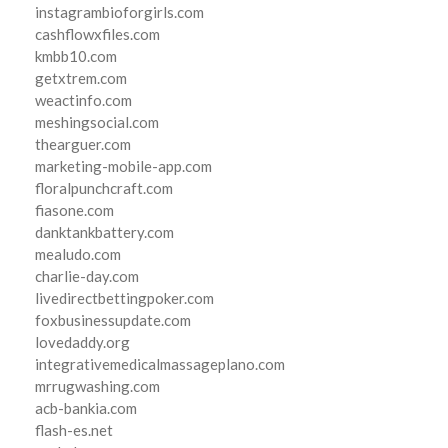
instagrambioforgirls.com
cashflowxfiles.com
kmbb10.com
getxtrem.com
weactinfo.com
meshingsocial.com
thearguer.com
marketing-mobile-app.com
floralpunchcraft.com
fiasone.com
danktankbattery.com
mealudo.com
charlie-day.com
livedirectbettingpoker.com
foxbusinessupdate.com
lovedaddy.org
integrativemedicalmassageplano.com
mrrugwashing.com
acb-bankia.com
flash-es.net