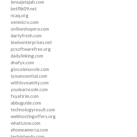
lensajelajah.com
betflik09.net
ncaq.org
xenmicro.com
onlineshopera.com
dartyfresh.com
lewisenterprises.net
pcsoftwarefree.org
dailylinking.com
dnafyx.com
giocolenuvole.com
iyouessential.com
withloveamity.com
youlearncode.com
fxyatirim.com
abbuguide.com
technologyresult.com
webhostingoffers.org
whatszow.com
ehomeamerca.com
techintendo.com