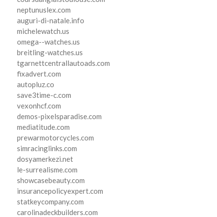
neptunuslex.com
auguri-di-natale.info
michelewatch.us
omega--watches.us
breitling-watches.us
tgarnettcentrallautoads.com
fixadvert.com
autopluz.co
save3time-c.com
vexonhcf.com
demos-pixelsparadise.com
mediatitude.com
prewarmotorcycles.com
simracinglinks.com
dosyamerkezi.net
le-surrealisme.com
showcasebeauty.com
insurancepolicyexpert.com
statkeycompany.com
carolinadeckbuilders.com