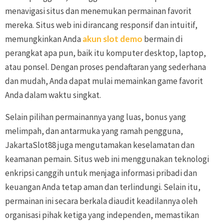
menavigasi situs dan menemukan permainan favorit
mereka. Situs web ini dirancang responsif dan intuitif,
memungkinkan Anda
akun slot demo
bermain di
perangkat apa pun, baik itu komputer desktop, laptop,
atau ponsel. Dengan proses pendaftaran yang sederhana
dan mudah, Anda dapat mulai memainkan game favorit
Anda dalam waktu singkat.
Selain pilihan permainannya yang luas, bonus yang
melimpah, dan antarmuka yang ramah pengguna,
JakartaSlot88 juga mengutamakan keselamatan dan
keamanan pemain. Situs web ini menggunakan teknologi
enkripsi canggih untuk menjaga informasi pribadi dan
keuangan Anda tetap aman dan terlindungi. Selain itu,
permainan ini secara berkala diaudit keadilannya oleh
organisasi pihak ketiga yang independen, memastikan