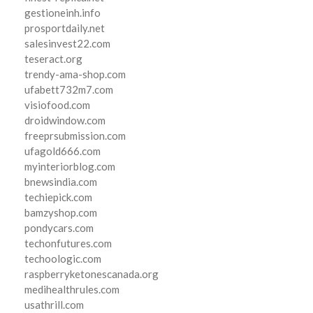
gestioneinh.info
prosportdaily.net
salesinvest22.com
teseract.org
trendy-ama-shop.com
ufabett732m7.com
visiofood.com
droidwindow.com
freeprsubmission.com
ufagold666.com
myinteriorblog.com
bnewsindia.com
techiepick.com
bamzyshop.com
pondycars.com
techonfutures.com
techoologic.com
raspberryketonescanada.org
medihealthrules.com
usathrill.com