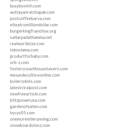
busyboxintl.com
auttayanratchapak.com
postcoffeebarva.com
elteatromilliondollar.com
burgerkingfranchise.org
vallarpadathamma.net
realworldsize.com
teknolama.com
productforbaby.com
orb-z.com
fosterscoachhousetavern.com
mesasdecultivoonline.com
boilersnbits.com
latestviralpost.com
newfreearticle.com
blitzpowerusa.com
gardenofeaten.com
hycys05.com
onemoremilerunning.com
snowboardsteez.com