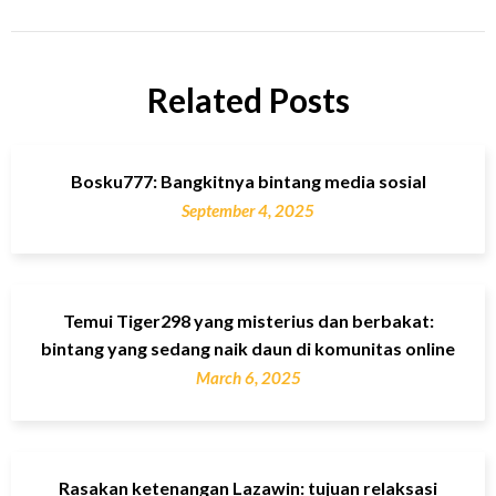
Related Posts
Bosku777: Bangkitnya bintang media sosial
September 4, 2025
Temui Tiger298 yang misterius dan berbakat:
bintang yang sedang naik daun di komunitas online
March 6, 2025
Rasakan ketenangan Lazawin: tujuan relaksasi