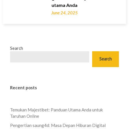
utama Anda
June 24, 2025
Search
Search
Recent posts
Temukan Majestibet: Panduan Utama Anda untuk
Taruhan Online
Pengertian saung4d: Masa Depan Hiburan Digital