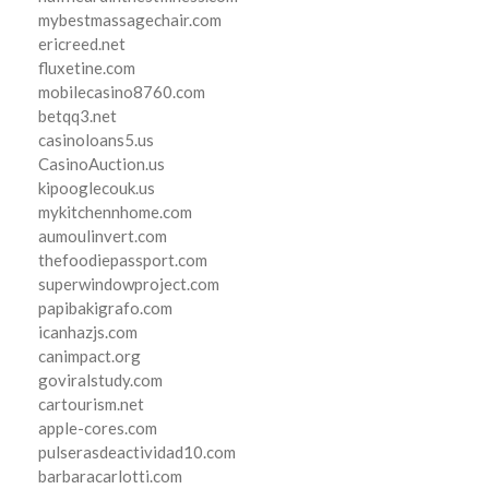
mybestmassagechair.com
ericreed.net
fluxetine.com
mobilecasino8760.com
betqq3.net
casinoloans5.us
CasinoAuction.us
kipooglecouk.us
mykitchennhome.com
aumoulinvert.com
thefoodiepassport.com
superwindowproject.com
papibakigrafo.com
icanhazjs.com
canimpact.org
goviralstudy.com
cartourism.net
apple-cores.com
pulserasdeactividad10.com
barbaracarlotti.com