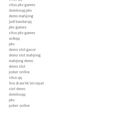
situs pkv games
dominoqq pkv
demo mahjong
judi bandarqq
pkv games
situs pkv games
asikqq
pkv
demo slot gacor
demo slot mahjong
mahjong demo
demo slot
poker online
situs qq
live draw hk tercepat
slot demo
dominoqq
pkv
poker online