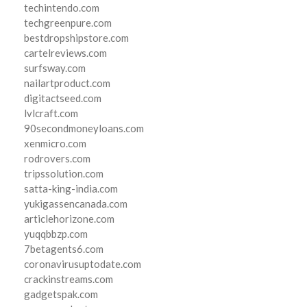
techintendo.com
techgreenpure.com
bestdropshipstore.com
cartelreviews.com
surfsway.com
nailartproduct.com
digitactseed.com
lvlcraft.com
90secondmoneyloans.com
xenmicro.com
rodrovers.com
tripssolution.com
satta-king-india.com
yukigassencanada.com
articlehorizone.com
yuqqbbzp.com
7betagents6.com
coronavirusuptodate.com
crackinstreams.com
gadgetspak.com