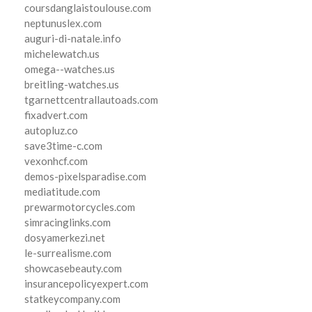
coursdanglaistoulouse.com
neptunuslex.com
auguri-di-natale.info
michelewatch.us
omega--watches.us
breitling-watches.us
tgarnettcentrallautoads.com
fixadvert.com
autopluz.co
save3time-c.com
vexonhcf.com
demos-pixelsparadise.com
mediatitude.com
prewarmotorcycles.com
simracinglinks.com
dosyamerkezi.net
le-surrealisme.com
showcasebeauty.com
insurancepolicyexpert.com
statkeycompany.com