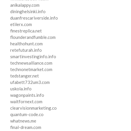
anikalappy.com
dininghelsinki.info
duanfrescariverside.info
etilerx.com
finestreplica.net
flounderandfumble.com
healthohunt.com
retefuturah.info
smartinvestinginfo.info
technewsalliance.com
technonetmarket.com
tedstanger.net
ufabett732um3.com
uskola.info
wagonpaints.info
waitfornext.com
clearvisionmarketing.co
quantum-code.co
whatnews.me
final-dream.com