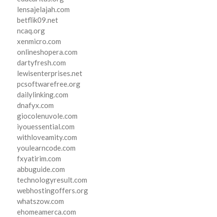
lensajelajah.com
betflik09.net
ncaq.org
xenmicro.com
onlineshopera.com
dartyfresh.com
lewisenterprises.net
pcsoftwarefree.org
dailylinking.com
dnafyx.com
giocolenuvole.com
iyouessential.com
withloveamity.com
youlearncode.com
fxyatirim.com
abbuguide.com
technologyresult.com
webhostingoffers.org
whatszow.com
ehomeamerca.com