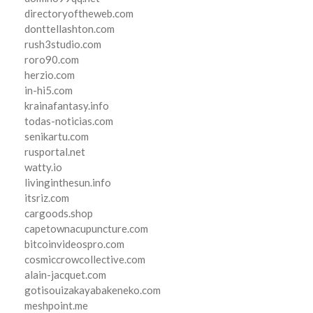
directoryoftheweb.com
donttellashton.com
rush3studio.com
roro90.com
herzio.com
in-hi5.com
krainafantasy.info
todas-noticias.com
senikartu.com
rusportal.net
watty.io
livinginthesun.info
itsriz.com
cargoods.shop
capetownacupuncture.com
bitcoinvideospro.com
cosmiccrowcollective.com
alain-jacquet.com
gotisouizakayabakeneko.com
meshpoint.me