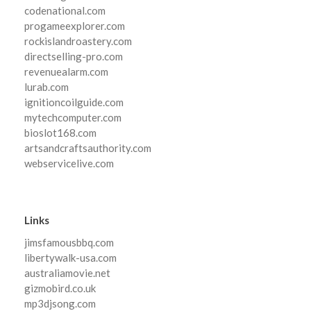
codenational.com
progameexplorer.com
rockislandroastery.com
directselling-pro.com
revenuealarm.com
lurab.com
ignitioncoilguide.com
mytechcomputer.com
bioslot168.com
artsandcraftsauthority.com
webservicelive.com
Links
jimsfamousbbq.com
libertywalk-usa.com
australiamovie.net
gizmobird.co.uk
mp3djsong.com