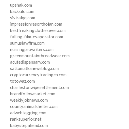
upshak.com
backsilo.com
siviralqq.com
impressionresorthoian.com
bestfreakingclothesever.com
falling-film-evaporator.com
sumuslawfirm.com
nursingprowriters.com
greenmountainthreadwear.com
acutedispensary.com
sattamatkanewsblog.com
cryptocurrencytradingcn.com
totowaz.com
charlestonwipesettlement.com
brandfollowmarket.com
weeklyjobnews.com
countyanimalshelter.com
adwebtagging.com
ranksuperior.net
babystepahead.com