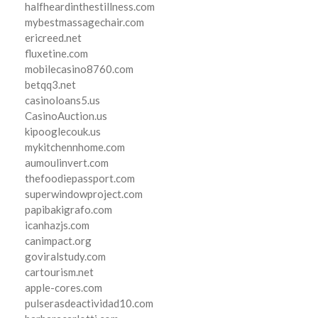
halfheardinthestillness.com
mybestmassagechair.com
ericreed.net
fluxetine.com
mobilecasino8760.com
betqq3.net
casinoloans5.us
CasinoAuction.us
kipooglecouk.us
mykitchennhome.com
aumoulinvert.com
thefoodiepassport.com
superwindowproject.com
papibakigrafo.com
icanhazjs.com
canimpact.org
goviralstudy.com
cartourism.net
apple-cores.com
pulserasdeactividad10.com