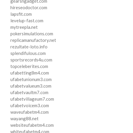
gearsngadget.com
hireseodoctor.com
lapsfit.com
levelup-fast.com
mytreepla.net
pokersimulations.com
replicamanufactory.net
rezultate-loto.info
splendifulous.com
sportsrecords4u.com
topceleberites.com
ufabetting8m4.com
ufabetunionum3.com
ufabetvalueum3.com
ufabetvaultm7.com
ufabetvillageum7.com
ufabetvoicem3.com
waveufabetm4.com
wayang88.net
websiteufabetm4.com
whiteufabetm4.com