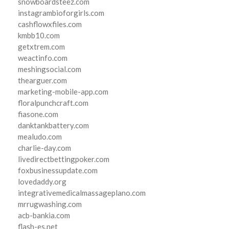
snowboardsteez.com
instagrambioforgirls.com
cashflowxfiles.com
kmbb10.com
getxtrem.com
weactinfo.com
meshingsocial.com
thearguer.com
marketing-mobile-app.com
floralpunchcraft.com
fiasone.com
danktankbattery.com
mealudo.com
charlie-day.com
livedirectbettingpoker.com
foxbusinessupdate.com
lovedaddy.org
integrativemedicalmassageplano.com
mrrugwashing.com
acb-bankia.com
flash-es.net