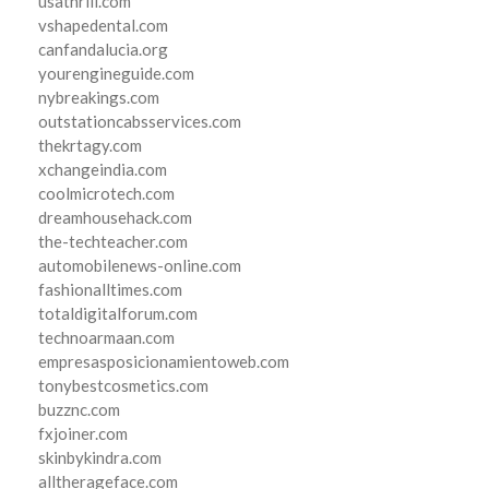
usathrill.com
vshapedental.com
canfandalucia.org
yourengineguide.com
nybreakings.com
outstationcabsservices.com
thekrtagy.com
xchangeindia.com
coolmicrotech.com
dreamhousehack.com
the-techteacher.com
automobilenews-online.com
fashionalltimes.com
totaldigitalforum.com
technoarmaan.com
empresasposicionamientoweb.com
tonybestcosmetics.com
buzznc.com
fxjoiner.com
skinbykindra.com
alltherageface.com