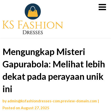
Skip
Slot
to
Gacor
content
Malam
Ini
dari
PG
Mengungkap Misteri
Soft,
Slot
Gapurabola: Melihat lebih
X500
untuk
dekat pada perayaan unik
Kemenangan
Tanpa
ini
Rugi
by
admin@ksfashiondresses-com.preview-domain.com
|
Posted on
August 27, 2025