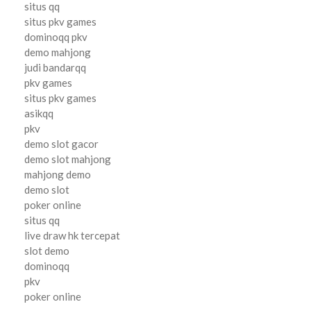
situs qq
situs pkv games
dominoqq pkv
demo mahjong
judi bandarqq
pkv games
situs pkv games
asikqq
pkv
demo slot gacor
demo slot mahjong
mahjong demo
demo slot
poker online
situs qq
live draw hk tercepat
slot demo
dominoqq
pkv
poker online