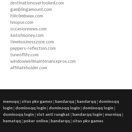
destinationoverlooked.com
gamblingamount.com
hillclimbwax.com
hnopse.com
occasionnews.com
lustofmoney.com
timebusinesszone.com
peppers-reflection.com
tuneoflife.com
windowwellmaintenancepros.com
affiliateholder.com
menuqq
|
situs pkv games
|
bandarqq
|
bandarqq
|
dominoqq
login
|
dominoqq login
|
dominoqq login
|
dominoqq login
|
dominoqq login
|
slot anti rungkat
|
bandarqq login
|
murniqq
|
hematqq
|
poker online
|
bandarqq
|
situs pkv games