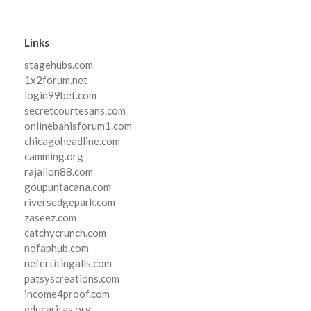
Links
stagehubs.com
1x2forum.net
login99bet.com
secretcourtesans.com
onlinebahisforum1.com
chicagoheadline.com
camming.org
rajalion88.com
goupuntacana.com
riversedgepark.com
zaseez.com
catchycrunch.com
nofaphub.com
nefertitingalls.com
patsyscreations.com
income4proof.com
educaritas.org