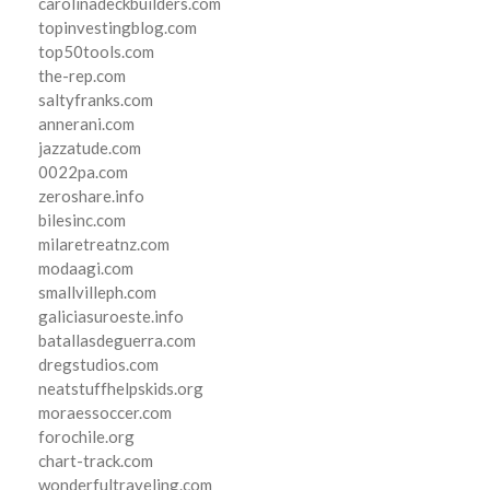
carolinadeckbuilders.com
topinvestingblog.com
top50tools.com
the-rep.com
saltyfranks.com
annerani.com
jazzatude.com
0022pa.com
zeroshare.info
bilesinc.com
milaretreatnz.com
modaagi.com
smallvilleph.com
galiciasuroeste.info
batallasdeguerra.com
dregstudios.com
neatstuffhelpskids.org
moraessoccer.com
forochile.org
chart-track.com
wonderfultraveling.com