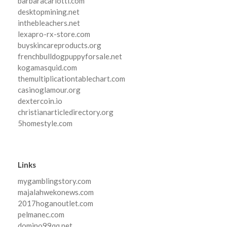
barbaracarlotti.com
desktopmining.net
inthebleachers.net
lexapro-rx-store.com
buyskincareproducts.org
frenchbulldogpuppyforsale.net
kogamasquid.com
themultiplicationtablechart.com
casinoglamour.org
dextercoin.io
christianarticledirectory.org
5homestyle.com
Links
mygamblingstory.com
majalahwekonews.com
2017hoganoutlet.com
pelmanec.com
domino99qq.net