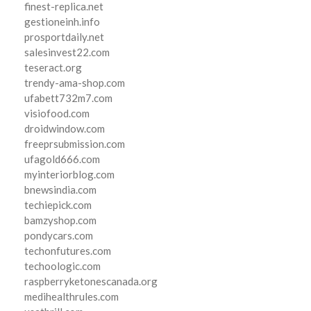
finest-replica.net
gestioneinh.info
prosportdaily.net
salesinvest22.com
teseract.org
trendy-ama-shop.com
ufabett732m7.com
visiofood.com
droidwindow.com
freeprsubmission.com
ufagold666.com
myinteriorblog.com
bnewsindia.com
techiepick.com
bamzyshop.com
pondycars.com
techonfutures.com
techoologic.com
raspberryketonescanada.org
medihealthrules.com