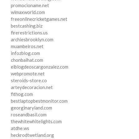
promocioname.net
wimaxworld.com
freeonlinecricketgames.net
bestcashing.biz
firerestrictions.us
archiesbrooklyn.com
muambeiros.net
infozblog.com
chonbaihat.com
elblogdeoscargonzalez.com
webpromote.net
steroids-store.co
arteydecoracion.net
fithog.com
bestlaptopbestmonitor.com
georginaryland.com
roseandbasil.com
thewhitewhitelights.com
atdhe.ws
heckrodtwetland.org