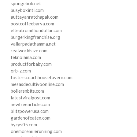
spongebob.net
busyboxintl.com
auttayanratchapak.com
postcoffeebarva.com
elteatromilliondollar.com
burgerkingfranchise.org
vallarpadathamma.net
realworldsize.com
teknolama.com
productforbaby.com
orb-z.com
fosterscoachhousetavern.com
mesasdecultivoonline.com
boilersnbits.com
latestviralpost.com
newfreearticle.com
blitzpowerusa.com
gardenofeaten.com
hycys05.com
onemoremilerunning.com