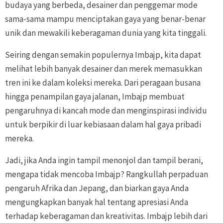
budaya yang berbeda, desainer dan penggemar mode
sama-sama mampu menciptakan gaya yang benar-benar
unik dan mewakili keberagaman dunia yang kita tinggali.
Seiring dengan semakin populernya Imbajp, kita dapat
melihat lebih banyak desainer dan merek memasukkan
tren ini ke dalam koleksi mereka. Dari peragaan busana
hingga penampilan gaya jalanan, Imbajp membuat
pengaruhnya di kancah mode dan menginspirasi individu
untuk berpikir di luar kebiasaan dalam hal gaya pribadi
mereka.
Jadi, jika Anda ingin tampil menonjol dan tampil berani,
mengapa tidak mencoba Imbajp? Rangkullah perpaduan
pengaruh Afrika dan Jepang, dan biarkan gaya Anda
mengungkapkan banyak hal tentang apresiasi Anda
terhadap keberagaman dan kreativitas. Imbajp lebih dari