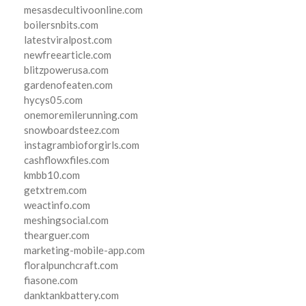
mesasdecultivoonline.com
boilersnbits.com
latestviralpost.com
newfreearticle.com
blitzpowerusa.com
gardenofeaten.com
hycys05.com
onemoremilerunning.com
snowboardsteez.com
instagrambioforgirls.com
cashflowxfiles.com
kmbb10.com
getxtrem.com
weactinfo.com
meshingsocial.com
thearguer.com
marketing-mobile-app.com
floralpunchcraft.com
fiasone.com
danktankbattery.com