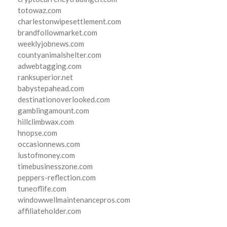
totowaz.com
charlestonwipesettlement.com
brandfollowmarket.com
weeklyjobnews.com
countyanimalshelter.com
adwebtagging.com
ranksuperior.net
babystepahead.com
destinationoverlooked.com
gamblingamount.com
hillclimbwax.com
hnopse.com
occasionnews.com
lustofmoney.com
timebusinesszone.com
peppers-reflection.com
tuneoflife.com
windowwellmaintenancepros.com
affiliateholder.com