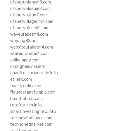
ufabetunionum3.com
ufabetvalueum3.com
ufabetvaultm7.com
ufabetvillageum7.com
ufabetvoicem3.com
waveufabetm4.com
wayang88.net
websiteufabetm4.com
whiteufabetm4.com
anikalappy.com
dininghelsinki.info
duanfrescariverside.info
etilerx.com
finestreplica.net
flounderandfumble.com
healthohunt.com
retefuturah.info
smartinvestinginfo.info
technewsalliance.com
technonetmarket.com
tedstanger.net