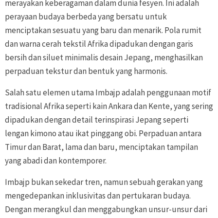
merayakan keberagaman dalam dunia fesyen. Ini adalah
perayaan budaya berbeda yang bersatu untuk
menciptakan sesuatu yang baru dan menarik. Pola rumit
dan warna cerah tekstil Afrika dipadukan dengan garis
bersih dan siluet minimalis desain Jepang, menghasilkan
perpaduan tekstur dan bentuk yang harmonis.
Salah satu elemen utama Imbajp adalah penggunaan motif
tradisional Afrika seperti kain Ankara dan Kente, yang sering
dipadukan dengan detail terinspirasi Jepang seperti
lengan kimono atau ikat pinggang obi. Perpaduan antara
Timur dan Barat, lama dan baru, menciptakan tampilan
yang abadi dan kontemporer.
Imbajp bukan sekedar tren, namun sebuah gerakan yang
mengedepankan inklusivitas dan pertukaran budaya.
Dengan merangkul dan menggabungkan unsur-unsur dari