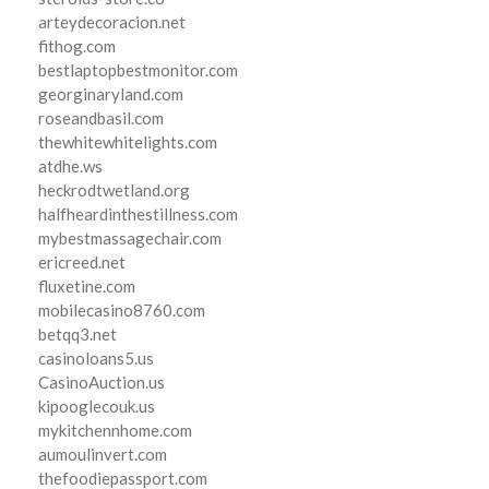
arteydecoracion.net
fithog.com
bestlaptopbestmonitor.com
georginaryland.com
roseandbasil.com
thewhitewhitelights.com
atdhe.ws
heckrodtwetland.org
halfheardinthestillness.com
mybestmassagechair.com
ericreed.net
fluxetine.com
mobilecasino8760.com
betqq3.net
casinoloans5.us
CasinoAuction.us
kipooglecouk.us
mykitchennhome.com
aumoulinvert.com
thefoodiepassport.com