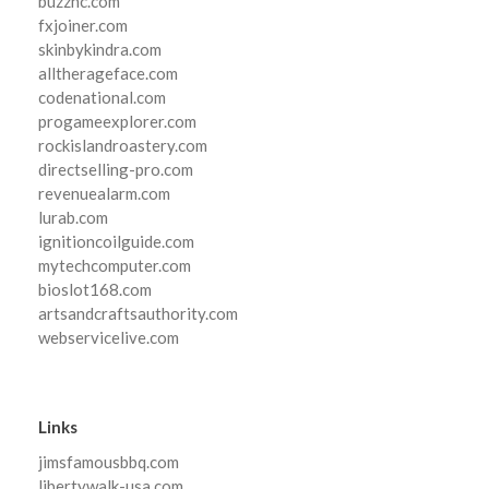
buzznc.com
fxjoiner.com
skinbykindra.com
alltherageface.com
codenational.com
progameexplorer.com
rockislandroastery.com
directselling-pro.com
revenuealarm.com
lurab.com
ignitioncoilguide.com
mytechcomputer.com
bioslot168.com
artsandcraftsauthority.com
webservicelive.com
Links
jimsfamousbbq.com
libertywalk-usa.com