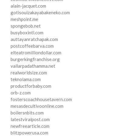
alain-jacquet.com
gotisouizakayabakeneko.com
meshpoint.me
spongebob.net
busyboxintl.com
auttayanratchapak.com
postcoffeebarva.com
elteatromilliondollar.com
burgerkingfranchise.org
vallarpadathamma.net
realworldsize.com
teknolama.com
productforbaby.com
orb-z.com
fosterscoachhousetavern.com
mesasdecultivoonline.com
boilersnbits.com
latestviralpost.com
newfreearticle.com
blitzpowerusa.com