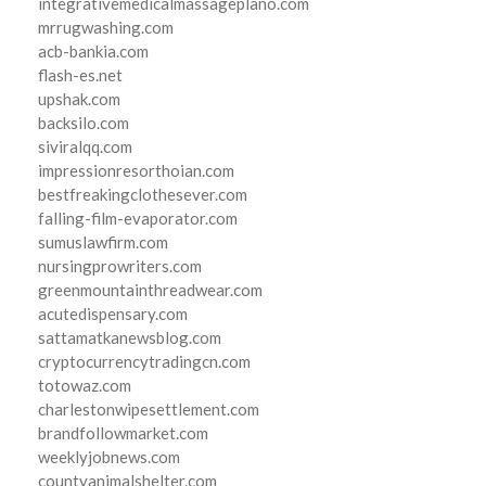
integrativemedicalmassageplano.com
mrrugwashing.com
acb-bankia.com
flash-es.net
upshak.com
backsilo.com
siviralqq.com
impressionresorthoian.com
bestfreakingclothesever.com
falling-film-evaporator.com
sumuslawfirm.com
nursingprowriters.com
greenmountainthreadwear.com
acutedispensary.com
sattamatkanewsblog.com
cryptocurrencytradingcn.com
totowaz.com
charlestonwipesettlement.com
brandfollowmarket.com
weeklyjobnews.com
countyanimalshelter.com