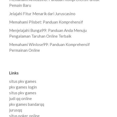
Pemain Baru
Jelajahi Fitur Menarik dari Juruscasino
Memahami Plisbet: Panduan Komprehensif
Menjelajahi Bunga99: Panduan Anda Menuju
Pengalaman Taruhan Online Terbaik
Memahami Winlose99: Panduan Komprehensif
Permainan Online
Links
situs pkv games
pkv games login
situs pkv games
judi qq online
pkv games bandarqq
jurusqq
situs poker online