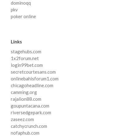
dominoqq
pkv
poker online
Links
stagehubs.com
1x2forum.net
login99bet.com
secretcourtesans.com
onlinebahisforum1.com
chicagoheadline.com
camming.org
rajalion88.com
goupuntacana.com
riversedgepark.com
zaseez.com
catchycrunch.com
nofaphub.com