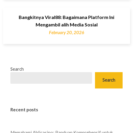
Bangkitnya Viral88: Bagaimana Platform Ini
Mengambil alih Media Sosial
February 20, 2026
Search
Search
Recent posts
Memahami Ahlicasino: Panduan Komprehensif untuk