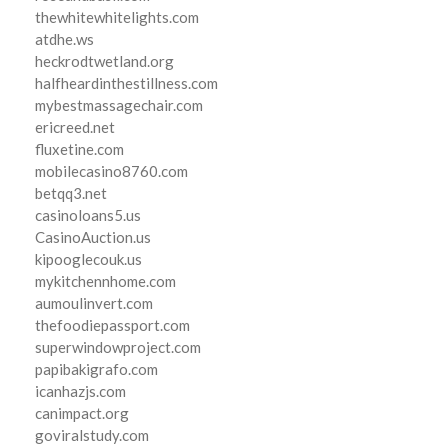
thewhitewhitelights.com
atdhe.ws
heckrodtwetland.org
halfheardinthestillness.com
mybestmassagechair.com
ericreed.net
fluxetine.com
mobilecasino8760.com
betqq3.net
casinoloans5.us
CasinoAuction.us
kipooglecouk.us
mykitchennhome.com
aumoulinvert.com
thefoodiepassport.com
superwindowproject.com
papibakigrafo.com
icanhazjs.com
canimpact.org
goviralstudy.com