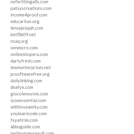
nefertitingalls.com
patsyscreations.com
income4proof.com
educaritas.org
lensajelajah.com
betflik09.net
ncaq.org
xenmicro.com
onlineshopera.com
dartyfresh.com
lewisenterprises.net
pcsoftwarefree.org
dailylinking.com
dnafyx.com
giocolenuvole.com
iyouessential.com
withloveamity.com
youlearncode.com
fxyatirim.com
abbuguide.com
technologyresult.com