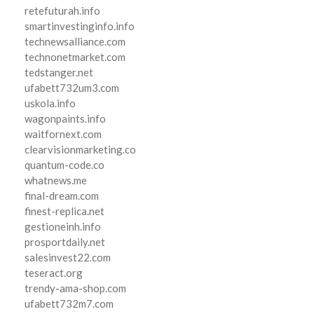
retefuturah.info
smartinvestinginfo.info
technewsalliance.com
technonetmarket.com
tedstanger.net
ufabett732um3.com
uskola.info
wagonpaints.info
waitfornext.com
clearvisionmarketing.co
quantum-code.co
whatnews.me
final-dream.com
finest-replica.net
gestioneinh.info
prosportdaily.net
salesinvest22.com
teseract.org
trendy-ama-shop.com
ufabett732m7.com