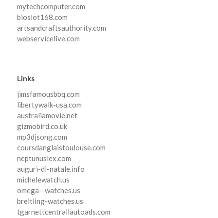
mytechcomputer.com
bioslot168.com
artsandcraftsauthority.com
webservicelive.com
Links
jimsfamousbbq.com
libertywalk-usa.com
australiamovie.net
gizmobird.co.uk
mp3djsong.com
coursdanglaistoulouse.com
neptunuslex.com
auguri-di-natale.info
michelewatch.us
omega--watches.us
breitling-watches.us
tgarnettcentrallautoads.com