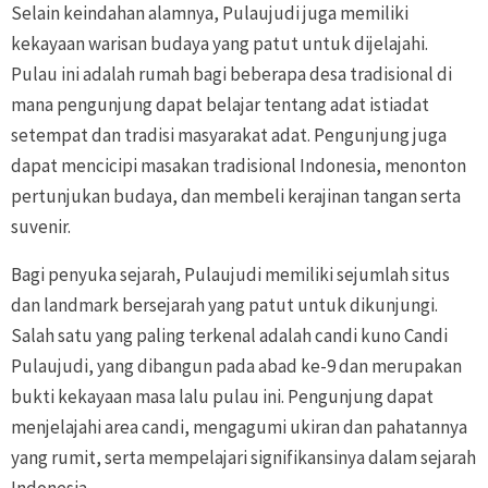
Selain keindahan alamnya, Pulaujudi juga memiliki
kekayaan warisan budaya yang patut untuk dijelajahi.
Pulau ini adalah rumah bagi beberapa desa tradisional di
mana pengunjung dapat belajar tentang adat istiadat
setempat dan tradisi masyarakat adat. Pengunjung juga
dapat mencicipi masakan tradisional Indonesia, menonton
pertunjukan budaya, dan membeli kerajinan tangan serta
suvenir.
Bagi penyuka sejarah, Pulaujudi memiliki sejumlah situs
dan landmark bersejarah yang patut untuk dikunjungi.
Salah satu yang paling terkenal adalah candi kuno Candi
Pulaujudi, yang dibangun pada abad ke-9 dan merupakan
bukti kekayaan masa lalu pulau ini. Pengunjung dapat
menjelajahi area candi, mengagumi ukiran dan pahatannya
yang rumit, serta mempelajari signifikansinya dalam sejarah