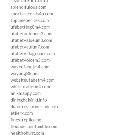
rezultate-loto.info
splendifulous.com
sportsrecords4u.com
topceleberites.com
ufabetting8m4.com
ufabetunionum3.com
ufabetvalueum3.com
ufabetvaultm7.com
ufabetvillageum7.com
ufabetvoicem3.com
waveufabetm4.com
wayang88.net
websiteufabetm4.com
whiteufabetm4.com
anikalappy.com
dininghelsinki.info
duanfrescariverside.info
etilerx.com
finestreplica.net
flounderandfumble.com
healthohunt.com