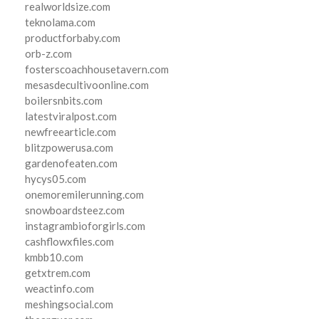
realworldsize.com
teknolama.com
productforbaby.com
orb-z.com
fosterscoachhousetavern.com
mesasdecultivoonline.com
boilersnbits.com
latestviralpost.com
newfreearticle.com
blitzpowerusa.com
gardenofeaten.com
hycys05.com
onemoremilerunning.com
snowboardsteez.com
instagrambioforgirls.com
cashflowxfiles.com
kmbb10.com
getxtrem.com
weactinfo.com
meshingsocial.com