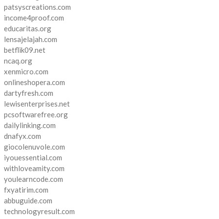
patsyscreations.com
income4proof.com
educaritas.org
lensajelajah.com
betflik09.net
ncaq.org
xenmicro.com
onlineshopera.com
dartyfresh.com
lewisenterprises.net
pcsoftwarefree.org
dailylinking.com
dnafyx.com
giocolenuvole.com
iyouessential.com
withloveamity.com
youlearncode.com
fxyatirim.com
abbuguide.com
technologyresult.com