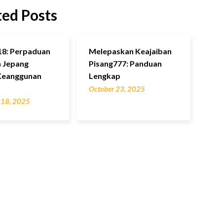
ted Posts
18: Perpaduan
Melepaskan Keajaiban
 Jepang
Pisang777: Panduan
Keanggunan
Lengkap
October 23, 2025
 18, 2025