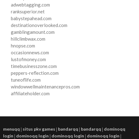
adwebtagging.com
ranksuperior.net
babystepahead.com
destinationoverlooked.com
gamblingamount.com
hillclimbwax.com
hnopse.com
occasionnews.com
lustofmoney.com
timebusinesszone.com
peppers-reflection.com
tuneoflife.com
windowwellmaintenancepros.com
affiliateholder.com
menuqq
|
situs pkv games
|
bandarqq
|
bandarqq
|
dominoqq
login
|
dominoqq login
|
dominoqq login
|
dominoqq login
|