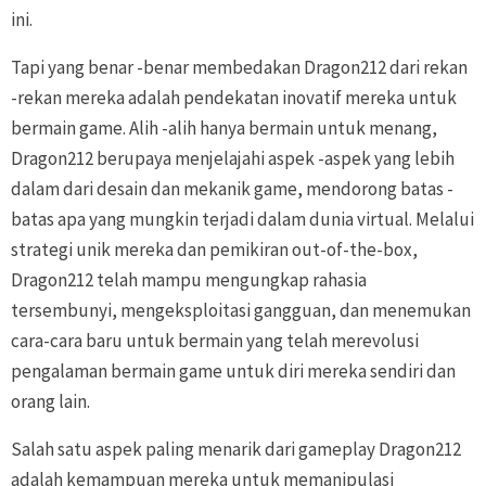
ini.
Tapi yang benar -benar membedakan Dragon212 dari rekan
-rekan mereka adalah pendekatan inovatif mereka untuk
bermain game. Alih -alih hanya bermain untuk menang,
Dragon212 berupaya menjelajahi aspek -aspek yang lebih
dalam dari desain dan mekanik game, mendorong batas -
batas apa yang mungkin terjadi dalam dunia virtual. Melalui
strategi unik mereka dan pemikiran out-of-the-box,
Dragon212 telah mampu mengungkap rahasia
tersembunyi, mengeksploitasi gangguan, dan menemukan
cara-cara baru untuk bermain yang telah merevolusi
pengalaman bermain game untuk diri mereka sendiri dan
orang lain.
Salah satu aspek paling menarik dari gameplay Dragon212
adalah kemampuan mereka untuk memanipulasi