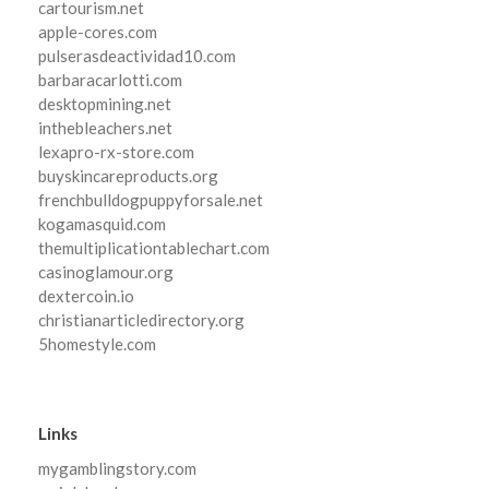
cartourism.net
apple-cores.com
pulserasdeactividad10.com
barbaracarlotti.com
desktopmining.net
inthebleachers.net
lexapro-rx-store.com
buyskincareproducts.org
frenchbulldogpuppyforsale.net
kogamasquid.com
themultiplicationtablechart.com
casinoglamour.org
dextercoin.io
christianarticledirectory.org
5homestyle.com
Links
mygamblingstory.com