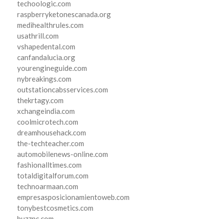
techoologic.com
raspberryketonescanada.org
medihealthrules.com
usathrill.com
vshapedental.com
canfandalucia.org
yourengineguide.com
nybreakings.com
outstationcabsservices.com
thekrtagy.com
xchangeindia.com
coolmicrotech.com
dreamhousehack.com
the-techteacher.com
automobilenews-online.com
fashionalltimes.com
totaldigitalforum.com
technoarmaan.com
empresasposicionamientoweb.com
tonybestcosmetics.com
buzznc.com