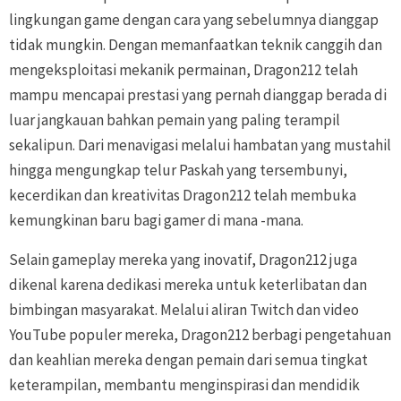
lingkungan game dengan cara yang sebelumnya dianggap
tidak mungkin. Dengan memanfaatkan teknik canggih dan
mengeksploitasi mekanik permainan, Dragon212 telah
mampu mencapai prestasi yang pernah dianggap berada di
luar jangkauan bahkan pemain yang paling terampil
sekalipun. Dari menavigasi melalui hambatan yang mustahil
hingga mengungkap telur Paskah yang tersembunyi,
kecerdikan dan kreativitas Dragon212 telah membuka
kemungkinan baru bagi gamer di mana -mana.
Selain gameplay mereka yang inovatif, Dragon212 juga
dikenal karena dedikasi mereka untuk keterlibatan dan
bimbingan masyarakat. Melalui aliran Twitch dan video
YouTube populer mereka, Dragon212 berbagi pengetahuan
dan keahlian mereka dengan pemain dari semua tingkat
keterampilan, membantu menginspirasi dan mendidik