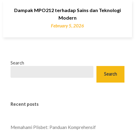
Dampak MPO212 terhadap Sains dan Teknologi
Modern
February 5, 2026
Search
Search
Recent posts
Memahami Plisbet: Panduan Komprehensif