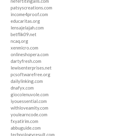
nefertitingalls.com
patsyscreations.com
income4proof.com
educaritas.org
lensajelajah.com
betflik09.net
ncaq.org
xenmicro.com
onlineshopera.com
dartyfresh.com
lewisenterprises.net
pcsoftwarefree.org
dailylinking.com
dnafyx.com
giocolenuvole.com
iyouessential.com
withloveamity.com
youlearncode.com
fxyatirim.com
abbuguide.com
technologyresult.com