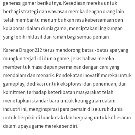
generasi gamer berikutnya. Kesediaan mereka untuk
berbagi strategi dan wawasan mereka dengan orang lain
telah membantu menumbuhkan rasa kebersamaan dan
kolaborasi dalam dunia game, menciptakan lingkungan
yang lebih inklusif dan ramah bagi semua pemain.
Karena Dragon212 terus mendorong batas -batas apa yang
mungkin terjadi di dunia game, jelas bahwa mereka
membentuk masa depan permainan dengan cara yang
mendalam dan menarik. Pendekatan inovatif mereka untuk
gameplay, dedikasi untuk eksplorasi dan penemuan, dan
komitmen terhadap keterlibatan masyarakat telah
menetapkan standar baru untuk keunggulan dalam
industri ini, menginspirasi para pemain di seluruh dunia
untuk berpikir di luar kotak dan berjuang untuk kebesaran
dalam upaya game mereka sendiri.