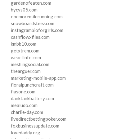
gardenofeaten.com
hycys05.com
onemoremilerunning.com
snowboardsteez.com
instagrambioforgirls.com
cashflowxfiles.com
kmbb10.com
getxtrem.com
weactinfo.com
meshingsocial.com
thearguer.com
marketing-mobile-app.com
floralpunchcraft.com
fiasone.com
danktankbattery.com
mealudo.com
charlie-day.com
livedirectbettingpoker.com
foxbusinessupdate.com
lovedaddy.org