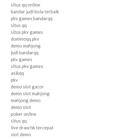
situs qq online
bandar judi bola terbaik
pkv games bandarqq
situs qq
situs pkv games
dominoqq pkv
demo mahjong
judi bandarqq
pkv games
situs pkv games
asikqq
pkv
demo slot gacor
demo slot mahjong
mahjong demo
demo slot
poker online
situs qq
live draw hk tercepat
slot demo