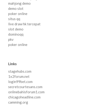
mahjong demo
demo slot
poker online
situs qq
live draw hk tercepat
slot demo
dominoqq
pkv
poker online
Links
stagehubs.com
1x2forum.net
login99bet.com
secretcourtesans.com
onlinebahisforum1.com
chicagoheadline.com
camming.org