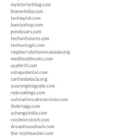
myinteriorblog.com
bnewsindia.com
techiepick.com
bamzyshop.com
pondycars.com
techonfutures.com
techoologic.com
raspberryketonescanada.org
medihealthrules.com
usathrill.com
vshapedental.com
canfandalucia.org
yourengineguide.com
nybreakings.com
outstationcabsservices.com
thekrtagy.com
xchangeindia.com
coolmicrotech.com
dreamhousehack.com
the-techteacher.com