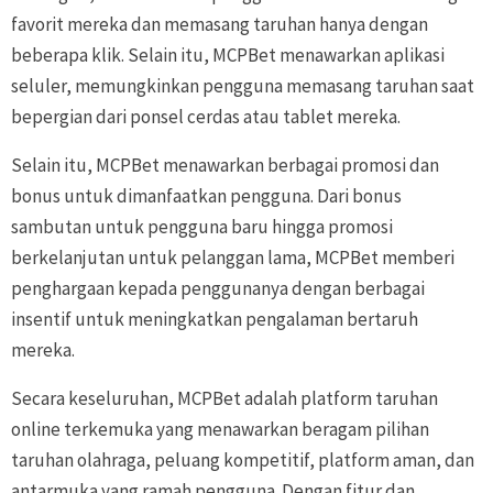
favorit mereka dan memasang taruhan hanya dengan
beberapa klik. Selain itu, MCPBet menawarkan aplikasi
seluler, memungkinkan pengguna memasang taruhan saat
bepergian dari ponsel cerdas atau tablet mereka.
Selain itu, MCPBet menawarkan berbagai promosi dan
bonus untuk dimanfaatkan pengguna. Dari bonus
sambutan untuk pengguna baru hingga promosi
berkelanjutan untuk pelanggan lama, MCPBet memberi
penghargaan kepada penggunanya dengan berbagai
insentif untuk meningkatkan pengalaman bertaruh
mereka.
Secara keseluruhan, MCPBet adalah platform taruhan
online terkemuka yang menawarkan beragam pilihan
taruhan olahraga, peluang kompetitif, platform aman, dan
antarmuka yang ramah pengguna. Dengan fitur dan