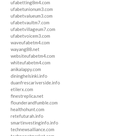
ufabetting8m4.com
ufabetunionum3.com
ufabetvalueum3.com
ufabetvaultm7.com
ufabetvillageum7.com
ufabetvoicem3.com
waveufabetm4.com
wayang88.net
websiteufabetm4.com
whiteufabetm4.com
anikalappy.com
dininghelsinki.info
duanfrescariverside.info
etilerx.com
finestreplica.net
flounderandfumble.com
healthohunt.com
retefuturah.info
smartinvestinginfo.info
technewsalliance.com
technonetmarket.com