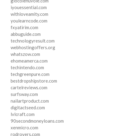
giocolenuvole.com
iyouessential.com
withloveamity.com
youlearncode.com
fxyatirim.com
abbuguide.com
technologyresult.com
webhostingoffers.org
whatszow.com
ehomeamerca.com
techintendo.com
techgreenpure.com
bestdropshipstore.com
cartelreviews.com
surfsway.com
nailartproduct.com
digitactseed.com
lvlcraft.com
90secondmoneyloans.com
xenmicro.com
rodrovers.com