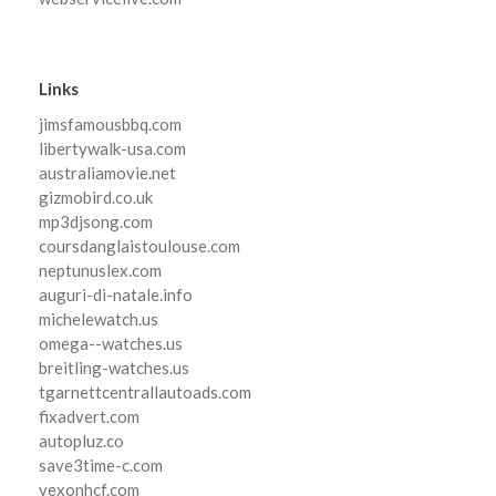
Links
jimsfamousbbq.com
libertywalk-usa.com
australiamovie.net
gizmobird.co.uk
mp3djsong.com
coursdanglaistoulouse.com
neptunuslex.com
auguri-di-natale.info
michelewatch.us
omega--watches.us
breitling-watches.us
tgarnettcentrallautoads.com
fixadvert.com
autopluz.co
save3time-c.com
vexonhcf.com