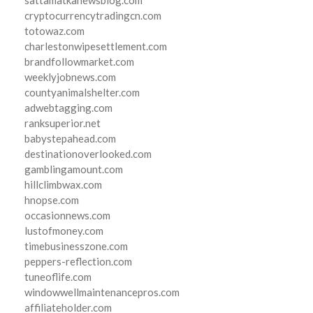
cryptocurrencytradingcn.com
totowaz.com
charlestonwipesettlement.com
brandfollowmarket.com
weeklyjobnews.com
countyanimalshelter.com
adwebtagging.com
ranksuperior.net
babystepahead.com
destinationoverlooked.com
gamblingamount.com
hillclimbwax.com
hnopse.com
occasionnews.com
lustofmoney.com
timebusinesszone.com
peppers-reflection.com
tuneoflife.com
windowwellmaintenancepros.com
affiliateholder.com