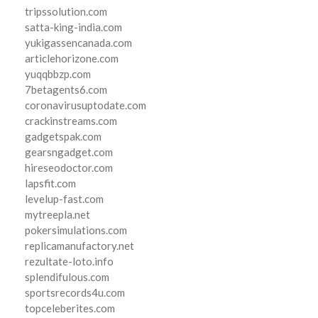
tripssolution.com
satta-king-india.com
yukigassencanada.com
articlehorizone.com
yuqqbbzp.com
7betagents6.com
coronavirusuptodate.com
crackinstreams.com
gadgetspak.com
gearsngadget.com
hireseodoctor.com
lapsfit.com
levelup-fast.com
mytreepla.net
pokersimulations.com
replicamanufactory.net
rezultate-loto.info
splendifulous.com
sportsrecords4u.com
topceleberites.com