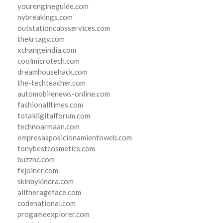
yourengineguide.com
nybreakings.com
outstationcabsservices.com
thekrtagy.com
xchangeindia.com
coolmicrotech.com
dreamhousehack.com
the-techteacher.com
automobilenews-online.com
fashionalltimes.com
totaldigitalforum.com
technoarmaan.com
empresasposicionamientoweb.com
tonybestcosmetics.com
buzznc.com
fxjoiner.com
skinbykindra.com
alltherageface.com
codenational.com
progameexplorer.com