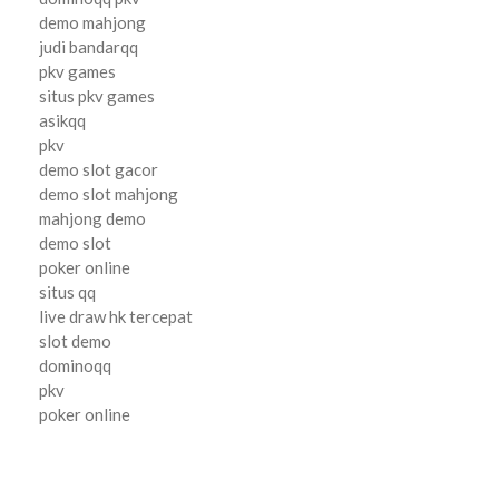
demo mahjong
judi bandarqq
pkv games
situs pkv games
asikqq
pkv
demo slot gacor
demo slot mahjong
mahjong demo
demo slot
poker online
situs qq
live draw hk tercepat
slot demo
dominoqq
pkv
poker online