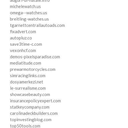
michelewatch.us
omega--watches.us
breitling-watches.us
tgarnettcentrallautoads.com
fixadvert.com
autopluz.co
save3time-c.com
vexonhcf.com
demos-pixelsparadise.com
mediatitude.com
prewarmotorcycles.com
simracinglinks.com
dosyamerkezi.net
le-surrealisme.com
showcasebeauty.com
insurancepolicyexpert.com
statkeycompany.com
carolinadeckbuilders.com
topinvestingblog.com
top50tools.com