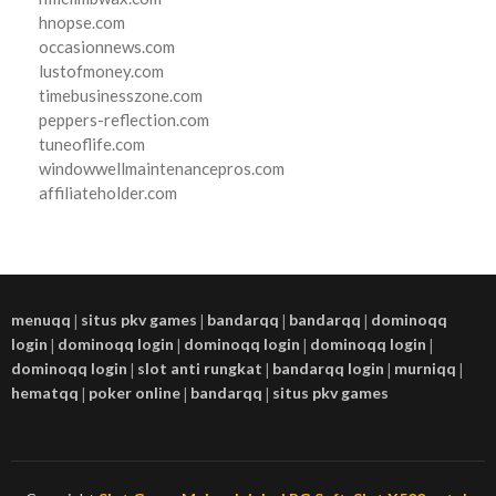
hnopse.com
occasionnews.com
lustofmoney.com
timebusinesszone.com
peppers-reflection.com
tuneoflife.com
windowwellmaintenancepros.com
affiliateholder.com
menuqq
|
situs pkv games
|
bandarqq
|
bandarqq
|
dominoqq
login
|
dominoqq login
|
dominoqq login
|
dominoqq login
|
dominoqq login
|
slot anti rungkat
|
bandarqq login
|
murniqq
|
hematqq
|
poker online
|
bandarqq
|
situs pkv games