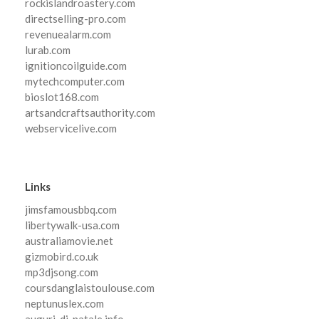
rockislandroastery.com
directselling-pro.com
revenuealarm.com
lurab.com
ignitioncoilguide.com
mytechcomputer.com
bioslot168.com
artsandcraftsauthority.com
webservicelive.com
Links
jimsfamousbbq.com
libertywalk-usa.com
australiamovie.net
gizmobird.co.uk
mp3djsong.com
coursdanglaistoulouse.com
neptunuslex.com
auguri-di-natale.info