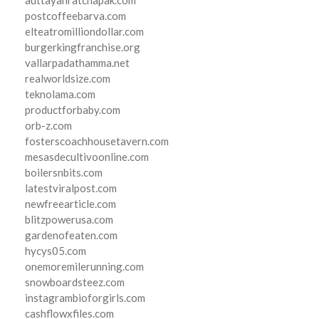
postcoffeebarva.com
elteatromilliondollar.com
burgerkingfranchise.org
vallarpadathamma.net
realworldsize.com
teknolama.com
productforbaby.com
orb-z.com
fosterscoachhousetavern.com
mesasdecultivoonline.com
boilersnbits.com
latestviralpost.com
newfreearticle.com
blitzpowerusa.com
gardenofeaten.com
hycys05.com
onemoremilerunning.com
snowboardsteez.com
instagrambioforgirls.com
cashflowxfiles.com