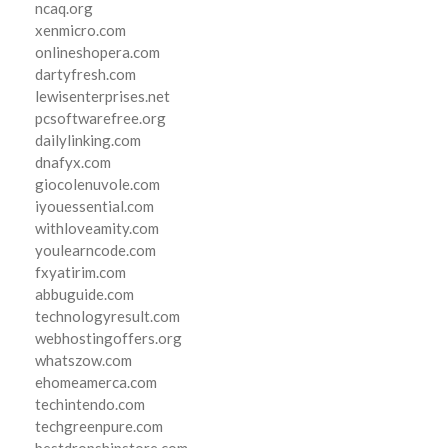
ncaq.org
xenmicro.com
onlineshopera.com
dartyfresh.com
lewisenterprises.net
pcsoftwarefree.org
dailylinking.com
dnafyx.com
giocolenuvole.com
iyouessential.com
withloveamity.com
youlearncode.com
fxyatirim.com
abbuguide.com
technologyresult.com
webhostingoffers.org
whatszow.com
ehomeamerca.com
techintendo.com
techgreenpure.com
bestdropshipstore.com