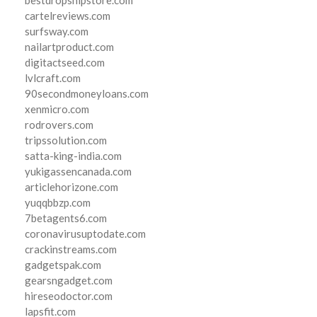
cartelreviews.com
surfsway.com
nailartproduct.com
digitactseed.com
lvlcraft.com
90secondmoneyloans.com
xenmicro.com
rodrovers.com
tripssolution.com
satta-king-india.com
yukigassencanada.com
articlehorizone.com
yuqqbbzp.com
7betagents6.com
coronavirusuptodate.com
crackinstreams.com
gadgetspak.com
gearsngadget.com
hireseodoctor.com
lapsfit.com