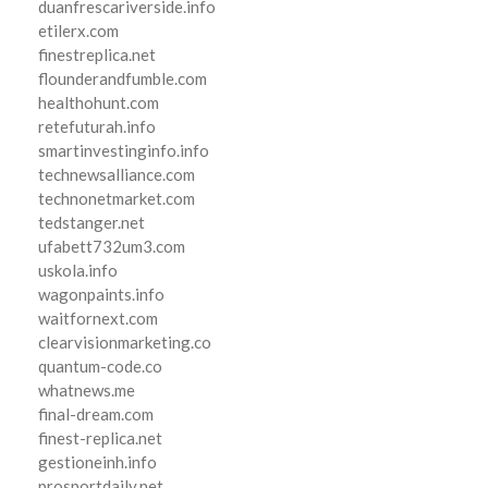
duanfrescariverside.info
etilerx.com
finestreplica.net
flounderandfumble.com
healthohunt.com
retefuturah.info
smartinvestinginfo.info
technewsalliance.com
technonetmarket.com
tedstanger.net
ufabett732um3.com
uskola.info
wagonpaints.info
waitfornext.com
clearvisionmarketing.co
quantum-code.co
whatnews.me
final-dream.com
finest-replica.net
gestioneinh.info
prosportdaily.net