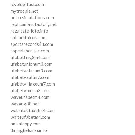
levelup-fast.com
mytreepla.net
pokersimulations.com
replicamanufactory.net
rezultate-loto.info
splendifulous.com
sportsrecords4u.com
topceleberites.com
ufabetting8m4.com
ufabetunionum3.com
ufabetvalueum3.com
ufabetvaultm7.com
ufabetvillageum7.com
ufabetvoicem3.com
waveufabetm4.com
wayang88.net
websiteufabetm4.com
whiteufabetm4.com
anikalappy.com
dininghelsinki.info