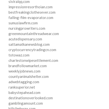
siviralqq.com
impressionresorthoian.com
bestfreakingclothesever.com
falling-film-evaporator.com
sumuslawfirm.com
nursingprowriters.com
greenmountainthreadwear.com
acutedispensary.com
sattamatkanewsblog.com
cryptocurrencytradingcn.com
totowaz.com
charlestonwipesettlement.com
brandfollowmarket.com
weeklyjobnews.com
countyanimalshelter.com
adwebtagging.com
ranksuperior.net
babystepahead.com
destinationoverlooked.com
gamblingamount.com
hillclimbwax.com