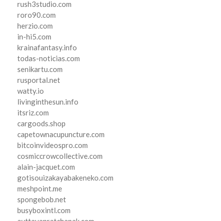
rush3studio.com
roro90.com
herzio.com
in-hi5.com
krainafantasy.info
todas-noticias.com
senikartu.com
rusportal.net
watty.io
livinginthesun.info
itsriz.com
cargoods.shop
capetownacupuncture.com
bitcoinvideospro.com
cosmiccrowcollective.com
alain-jacquet.com
gotisouizakayabakeneko.com
meshpoint.me
spongebob.net
busyboxintl.com
auttayanratchapak.com