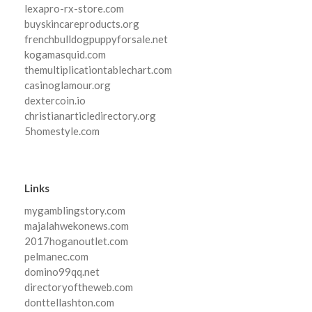
lexapro-rx-store.com
buyskincareproducts.org
frenchbulldogpuppyforsale.net
kogamasquid.com
themultiplicationtablechart.com
casinoglamour.org
dextercoin.io
christianarticledirectory.org
5homestyle.com
Links
mygamblingstory.com
majalahwekonews.com
2017hoganoutlet.com
pelmanec.com
domino99qq.net
directoryoftheweb.com
donttellashton.com