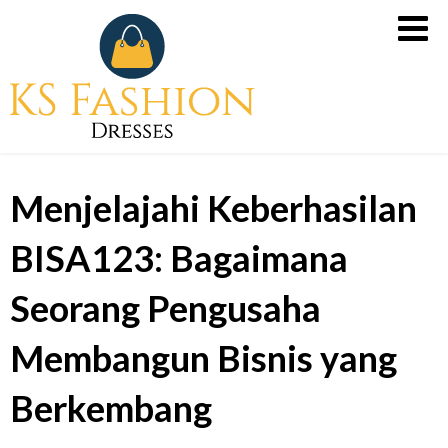
Skip
Slot
to
Gacor
content
Malam
Ini
dari
PG
Menjelajahi Keberhasilan
Soft,
Slot
BISA123: Bagaimana
X500
untuk
Seorang Pengusaha
Kemenangan
Tanpa
Membangun Bisnis yang
Rugi
Berkembang