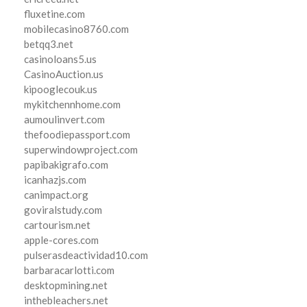
fluxetine.com
mobilecasino8760.com
betqq3.net
casinoloans5.us
CasinoAuction.us
kipooglecouk.us
mykitchennhome.com
aumoulinvert.com
thefoodiepassport.com
superwindowproject.com
papibakigrafo.com
icanhazjs.com
canimpact.org
goviralstudy.com
cartourism.net
apple-cores.com
pulserasdeactividad10.com
barbaracarlotti.com
desktopmining.net
inthebleachers.net