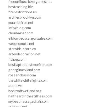
freeonlinecricketgames.net
bestcashing.biz
firerestrictions.us
archiesbrooklyn.com
muambeiros.net
infozblog.com
chonbaihat.com
elblogdeoscargonzalez.com
webpromote.net
steroids-store.co
arteydecoracion.net
fithog.com
bestlaptopbestmonitor.com
georginaryland.com
roseandbasil.com
thewhitewhitelights.com
atdhe.ws
heckrodtwetland.org
halfheardinthestillness.com
mybestmassagechair.com
ericreed.net