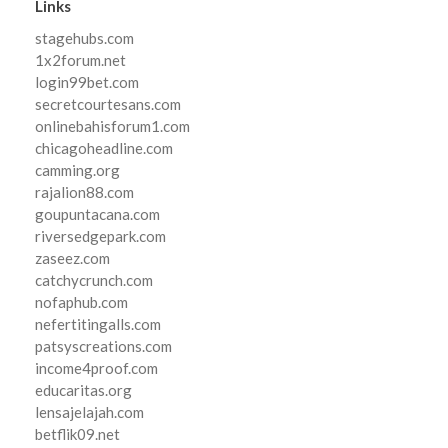
Links
stagehubs.com
1x2forum.net
login99bet.com
secretcourtesans.com
onlinebahisforum1.com
chicagoheadline.com
camming.org
rajalion88.com
goupuntacana.com
riversedgepark.com
zaseez.com
catchycrunch.com
nofaphub.com
nefertitingalls.com
patsyscreations.com
income4proof.com
educaritas.org
lensajelajah.com
betflik09.net