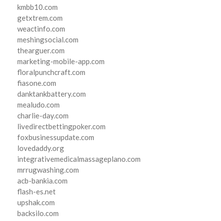
kmbb10.com
getxtrem.com
weactinfo.com
meshingsocial.com
thearguer.com
marketing-mobile-app.com
floralpunchcraft.com
fiasone.com
danktankbattery.com
mealudo.com
charlie-day.com
livedirectbettingpoker.com
foxbusinessupdate.com
lovedaddy.org
integrativemedicalmassageplano.com
mrrugwashing.com
acb-bankia.com
flash-es.net
upshak.com
backsilo.com