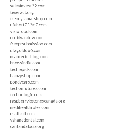
salesinvest22.com
teseract.org
trendy-ama-shop.com
ufabett732m7.com
visiofood.com
droidwindow.com
freeprsubmission.com
ufagold666.com
myinteriorblog.com
bnewsindia.com
techiepick.com
bamzyshop.com
pondycars.com
techonfutures.com
techoologic.com
raspberryketonescanada.org
medihealthrules.com
usathrill.com
vshapedental.com
canfandalucia.org