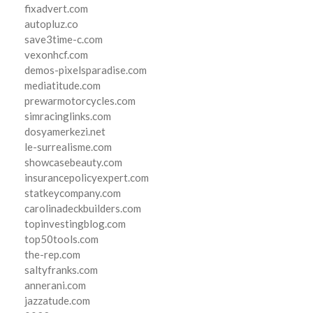
fixadvert.com
autopluz.co
save3time-c.com
vexonhcf.com
demos-pixelsparadise.com
mediatitude.com
prewarmotorcycles.com
simracinglinks.com
dosyamerkezi.net
le-surrealisme.com
showcasebeauty.com
insurancepolicyexpert.com
statkeycompany.com
carolinadeckbuilders.com
topinvestingblog.com
top50tools.com
the-rep.com
saltyfranks.com
annerani.com
jazzatude.com