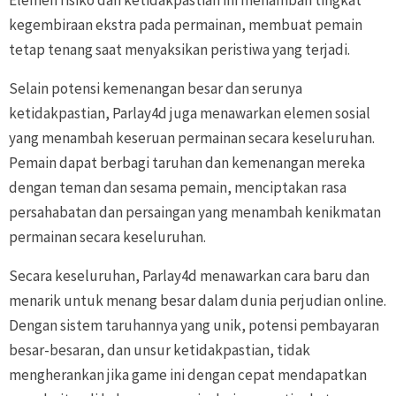
Elemen risiko dan ketidakpastian ini menambah tingkat
kegembiraan ekstra pada permainan, membuat pemain
tetap tenang saat menyaksikan peristiwa yang terjadi.
Selain potensi kemenangan besar dan serunya
ketidakpastian, Parlay4d juga menawarkan elemen sosial
yang menambah keseruan permainan secara keseluruhan.
Pemain dapat berbagi taruhan dan kemenangan mereka
dengan teman dan sesama pemain, menciptakan rasa
persahabatan dan persaingan yang menambah kenikmatan
permainan secara keseluruhan.
Secara keseluruhan, Parlay4d menawarkan cara baru dan
menarik untuk menang besar dalam dunia perjudian online.
Dengan sistem taruhannya yang unik, potensi pembayaran
besar-besaran, dan unsur ketidakpastian, tidak
mengherankan jika game ini dengan cepat mendapatkan