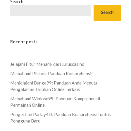
Search
Search
Recent posts
Jelajahi Fitur Menarik dari Juruscasino
Memahami Plisbet: Panduan Komprehensif
Menjelajahi Bunga99: Panduan Anda Menuju
Pengalaman Taruhan Online Terbaik
Memahami Winlose99: Panduan Komprehensif
Permainan Online
Pengertian Parlay4D: Panduan Komprehensif untuk
Pengguna Baru