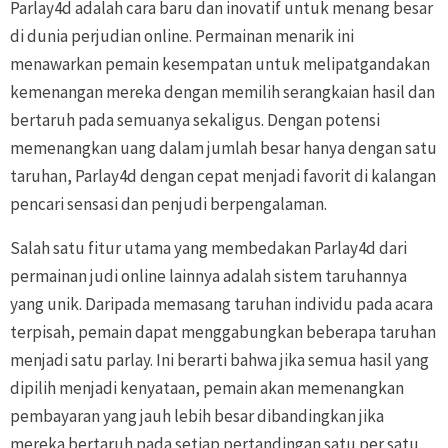
Parlay4d adalah cara baru dan inovatif untuk menang besar
di dunia perjudian online. Permainan menarik ini
menawarkan pemain kesempatan untuk melipatgandakan
kemenangan mereka dengan memilih serangkaian hasil dan
bertaruh pada semuanya sekaligus. Dengan potensi
memenangkan uang dalam jumlah besar hanya dengan satu
taruhan, Parlay4d dengan cepat menjadi favorit di kalangan
pencari sensasi dan penjudi berpengalaman.
Salah satu fitur utama yang membedakan Parlay4d dari
permainan judi online lainnya adalah sistem taruhannya
yang unik. Daripada memasang taruhan individu pada acara
terpisah, pemain dapat menggabungkan beberapa taruhan
menjadi satu parlay. Ini berarti bahwa jika semua hasil yang
dipilih menjadi kenyataan, pemain akan memenangkan
pembayaran yang jauh lebih besar dibandingkan jika
mereka bertaruh pada setiap pertandingan satu per satu.