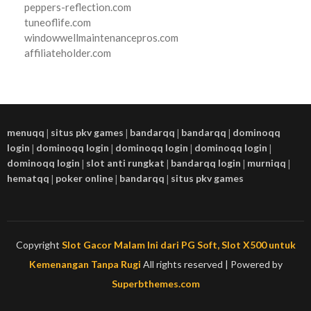
peppers-reflection.com
tuneoflife.com
windowwellmaintenancepros.com
affiliateholder.com
menuqq
|
situs pkv games
|
bandarqq
|
bandarqq
|
dominoqq
login
|
dominoqq login
|
dominoqq login
|
dominoqq login
|
dominoqq login
|
slot anti rungkat
|
bandarqq login
|
murniqq
|
hematqq
|
poker online
|
bandarqq
|
situs pkv games
Copyright
Slot Gacor Malam Ini dari PG Soft, Slot X500 untuk
Kemenangan Tanpa Rugi
All rights reserved
| Powered by
Superbthemes.com