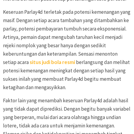
Keseruan Parlay4d terletak pada potensi kemenangan yang
masif. Dengan setiap acara tambahan yang ditambahkan ke
parlay, potensi pembayaran tumbuh secara eksponensial.
Artinya, pemain dapat mengubah taruhan kecil menjadi
rejeki nomplok yang besar hanya dengan sedikit
keberuntungan dan keterampilan. Sensasi menonton
setiap acara
situs judi bola resmi
berlangsung dan melihat
potensi kemenangan meningkat dengan setiap hasil yang
sukses inilah yang membuat Parlay4d begitu membuat
ketagihan dan mengasyikkan.
Faktor lain yang menambah keseruan Parlay4d adalah hasil
yang tidak dapat diprediksi. Dengan begitu banyak variabel
yang berperan, mulai dari acara olahraga hingga undian
lotere, tidak ada cara untuk menjamin kemenangan.