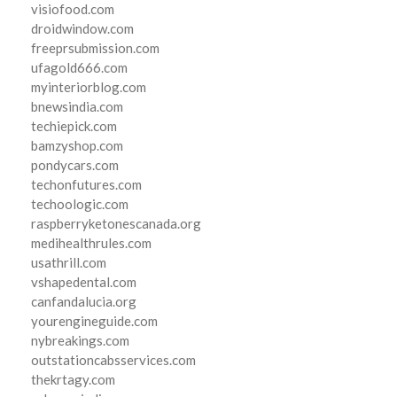
visiofood.com
droidwindow.com
freeprsubmission.com
ufagold666.com
myinteriorblog.com
bnewsindia.com
techiepick.com
bamzyshop.com
pondycars.com
techonfutures.com
techoologic.com
raspberryketonescanada.org
medihealthrules.com
usathrill.com
vshapedental.com
canfandalucia.org
yourengineguide.com
nybreakings.com
outstationcabsservices.com
thekrtagy.com