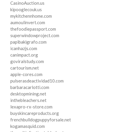
CasinoAuction.us
kipooglecouk.us
mykitchennhome.com
aumoulinvert.com
thefoodiepassport.com
superwindowproject.com
papibakigrafo.com
icanhazjs.com
canimpact.org
goviralstudy.com
cartourism.net
apple-cores.com
pulserasdeactividad10.com
barbaracarlotti.com
desktopmining.net
inthebleachers.net
lexapro-rx-store.com
buyskincareproducts.org
frenchbulldogpuppyforsale.net
kogamasquid.com