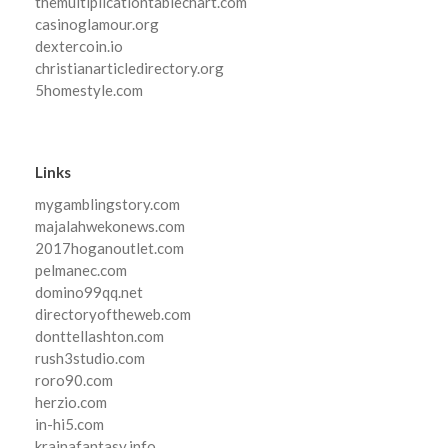
themultiplicationtablechart.com
casinoglamour.org
dextercoin.io
christianarticledirectory.org
5homestyle.com
Links
mygamblingstory.com
majalahwekonews.com
2017hoganoutlet.com
pelmanec.com
domino99qq.net
directoryoftheweb.com
donttellashton.com
rush3studio.com
roro90.com
herzio.com
in-hi5.com
krainafantasy.info