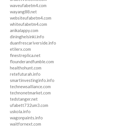
waveufabetm4.com
wayang88.net
websiteufabetm4.com
whiteufabetm4.com
anikalappy.com
dininghelsinki.info
duanfrescariverside.info
etilerx.com
finestreplica.net
flounderandfumble.com
healthohunt.com
retefuturah.info
smartinvestinginfo.info
technewsalliance.com
technonetmarket.com
tedstanger.net
ufabett732um3.com
uskola.info
wagonpaints.info
waitfornext.com