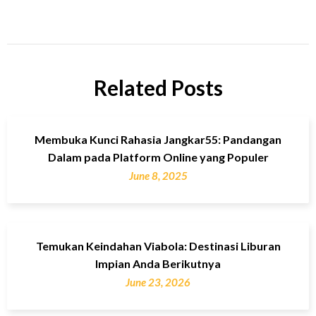
Related Posts
Membuka Kunci Rahasia Jangkar55: Pandangan
Dalam pada Platform Online yang Populer
June 8, 2025
Temukan Keindahan Viabola: Destinasi Liburan
Impian Anda Berikutnya
June 23, 2026