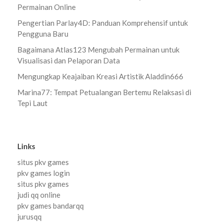
Permainan Online
Pengertian Parlay4D: Panduan Komprehensif untuk
Pengguna Baru
Bagaimana Atlas123 Mengubah Permainan untuk
Visualisasi dan Pelaporan Data
Mengungkap Keajaiban Kreasi Artistik Aladdin666
Marina77: Tempat Petualangan Bertemu Relaksasi di
Tepi Laut
Links
situs pkv games
pkv games login
situs pkv games
judi qq online
pkv games bandarqq
jurusqq