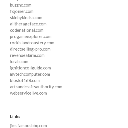
buzznc.com
fxjoiner.com
skinbykindra.com
alltherageface.com
codenational.com
progameexplorer.com
rockislandroastery.com
directselling-pro.com
revenuealarm.com
lurab.com
ignitioncoilguide.com
mytechcomputer.com
bioslot168.com
artsandcraftsauthority.com
webservicelive.com
Links
jimsfamousbbq.com