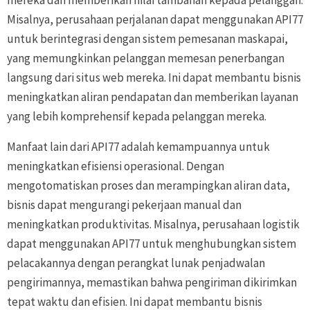
mereka dan memberikan nilai tambahan kepada pelanggan.
Misalnya, perusahaan perjalanan dapat menggunakan API77
untuk berintegrasi dengan sistem pemesanan maskapai,
yang memungkinkan pelanggan memesan penerbangan
langsung dari situs web mereka. Ini dapat membantu bisnis
meningkatkan aliran pendapatan dan memberikan layanan
yang lebih komprehensif kepada pelanggan mereka.
Manfaat lain dari API77 adalah kemampuannya untuk
meningkatkan efisiensi operasional. Dengan
mengotomatiskan proses dan merampingkan aliran data,
bisnis dapat mengurangi pekerjaan manual dan
meningkatkan produktivitas. Misalnya, perusahaan logistik
dapat menggunakan API77 untuk menghubungkan sistem
pelacakannya dengan perangkat lunak penjadwalan
pengirimannya, memastikan bahwa pengiriman dikirimkan
tepat waktu dan efisien. Ini dapat membantu bisnis