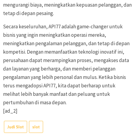
mengurangi biaya, meningkatkan kepuasan pelanggan, dan
tetap di depan pesaing.
Secara keseluruhan, API77 adalah game-changer untuk
bisnis yang ingin meningkatkan operasi mereka,
meningkatkan pengalaman pelanggan, dan tetap di depan
kompetisi. Dengan memanfaatkan teknologi inovatif ini,
perusahaan dapat merampingkan proses, mengakses data
dan layanan yang berharga, dan memberi pelanggan
pengalaman yang lebih personal dan mulus. Ketika bisnis
terus mengadopsi API77, kita dapat berharap untuk
melihat lebih banyak manfaat dan peluang untuk
pertumbuhan di masa depan.
[ad_2]
Judi Slot
slot