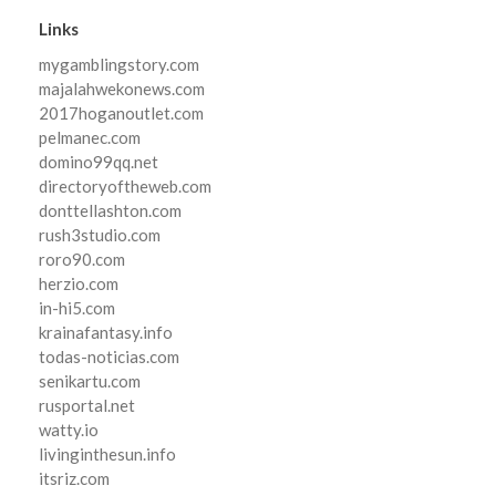
Links
mygamblingstory.com
majalahwekonews.com
2017hoganoutlet.com
pelmanec.com
domino99qq.net
directoryoftheweb.com
donttellashton.com
rush3studio.com
roro90.com
herzio.com
in-hi5.com
krainafantasy.info
todas-noticias.com
senikartu.com
rusportal.net
watty.io
livinginthesun.info
itsriz.com