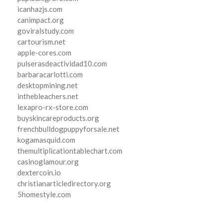
icanhazjs.com
canimpact.org
goviralstudy.com
cartourism.net
apple-cores.com
pulserasdeactividad10.com
barbaracarlotti.com
desktopmining.net
inthebleachers.net
lexapro-rx-store.com
buyskincareproducts.org
frenchbulldogpuppyforsale.net
kogamasquid.com
themultiplicationtablechart.com
casinoglamour.org
dextercoin.io
christianarticledirectory.org
5homestyle.com