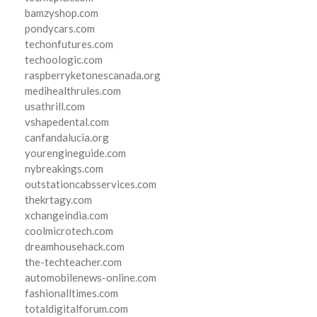
bamzyshop.com
pondycars.com
techonfutures.com
techoologic.com
raspberryketonescanada.org
medihealthrules.com
usathrill.com
vshapedental.com
canfandalucia.org
yourengineguide.com
nybreakings.com
outstationcabsservices.com
thekrtagy.com
xchangeindia.com
coolmicrotech.com
dreamhousehack.com
the-techteacher.com
automobilenews-online.com
fashionalltimes.com
totaldigitalforum.com