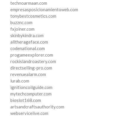
technoarmaan.com
empresasposicionamientoweb.com
tonybestcosmetics.com
buzznc.com
fxjoiner.com
skinbykindra.com
alltherageface.com
codenational.com
progameexplorer.com
rockislandroastery.com
directselling-pro.com
revenuealarm.com
lurab.com
ignitioncoilguide.com
mytechcomputer.com
bioslot168.com
artsandcraftsauthority.com
webservicelive.com