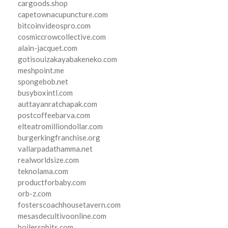
cargoods.shop
capetownacupuncture.com
bitcoinvideospro.com
cosmiccrowcollective.com
alain-jacquet.com
gotisouizakayabakeneko.com
meshpoint.me
spongebob.net
busyboxintl.com
auttayanratchapak.com
postcoffeebarva.com
elteatromilliondollar.com
burgerkingfranchise.org
vallarpadathamma.net
realworldsize.com
teknolama.com
productforbaby.com
orb-z.com
fosterscoachhousetavern.com
mesasdecultivoonline.com
boilersnbits.com