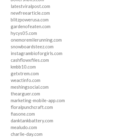
latestviralpost.com
newfreearticle.com
blitzpowerusa.com
gardenofeaten.com
hycys05.com
onemoremilerunning.com
snowboardsteez.com
instagrambioforgirls.com
cashflowxfiles.com
kmbb10.com
getxtrem.com
weactinfo.com
meshingsocial.com
thearguer.com
marketing-mobile-app.com
floralpunchcraft.com
fiasone.com
danktankbattery.com
mealudo.com
charlie-day.com