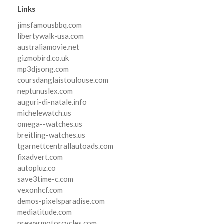
Links
jimsfamousbbq.com
libertywalk-usa.com
australiamovie.net
gizmobird.co.uk
mp3djsong.com
coursdanglaistoulouse.com
neptunuslex.com
auguri-di-natale.info
michelewatch.us
omega--watches.us
breitling-watches.us
tgarnettcentrallautoads.com
fixadvert.com
autopluz.co
save3time-c.com
vexonhcf.com
demos-pixelsparadise.com
mediatitude.com
prewarmotorcycles.com