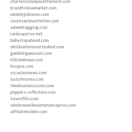
charlestonwipesettlement.com
brandfollowmarket.com
weeklyjobnews.com
countyanimalshelter.com
adwebtagging.com
ranksuperior.net
babystepahead.com
destinationoverlooked.com
gamblingamount.com
hillclimbwax.com
hnopse.com
occasionnews.com
lustofmoney.com
timebusinesszone.com
peppers-reflection.com
tuneoflife.com
windowwellmaintenancepros.com
affiliateholder.com