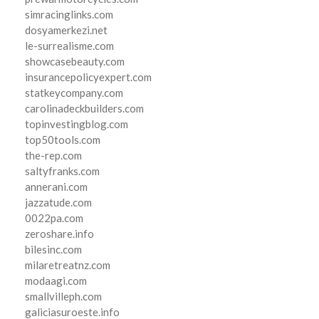
simracinglinks.com
dosyamerkezi.net
le-surrealisme.com
showcasebeauty.com
insurancepolicyexpert.com
statkeycompany.com
carolinadeckbuilders.com
topinvestingblog.com
top50tools.com
the-rep.com
saltyfranks.com
annerani.com
jazzatude.com
0022pa.com
zeroshare.info
bilesinc.com
milaretreatnz.com
modaagi.com
smallvilleph.com
galiciasuroeste.info