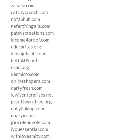
zaseez.com
catchycrunch.com
nofaphub.com
nefertitingalls.com
patsyscreations.com
income4proof.com
educaritas.org
lensajelajah.com
betflik09.net
ncaq.org
xenmicro.com
onlineshopera.com
dartyfresh.com
lewisenterprises.net
pcsoftwarefree.org
dailylinking.com
dnafyx.com
giocolenuvole.com
iyouessential.com
withloveamity.com