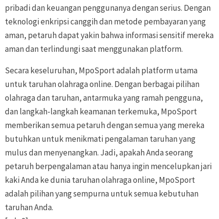
pribadi dan keuangan penggunanya dengan serius. Dengan
teknologi enkripsi canggih dan metode pembayaran yang
aman, petaruh dapat yakin bahwa informasi sensitif mereka
aman dan terlindungi saat menggunakan platform.
Secara keseluruhan, MpoSport adalah platform utama
untuk taruhan olahraga online. Dengan berbagai pilihan
olahraga dan taruhan, antarmuka yang ramah pengguna,
dan langkah-langkah keamanan terkemuka, MpoSport
memberikan semua petaruh dengan semua yang mereka
butuhkan untuk menikmati pengalaman taruhan yang
mulus dan menyenangkan. Jadi, apakah Anda seorang
petaruh berpengalaman atau hanya ingin mencelupkan jari
kaki Anda ke dunia taruhan olahraga online, MpoSport
adalah pilihan yang sempurna untuk semua kebutuhan
taruhan Anda.