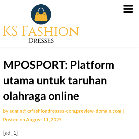
Skip
Slot
to
Gacor
content
Malam
Ini
dari
PG
MPOSPORT: Platform
Soft,
Slot
utama untuk taruhan
X500
untuk
olahraga online
Kemenangan
Tanpa
by
admin@ksfashiondresses-com.preview-domain.com
|
Rugi
Posted on
August 11, 2025
[ad_1]