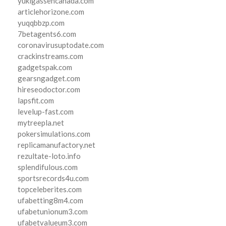
yukigassencanada.com
articlehorizone.com
yuqqbbzp.com
7betagents6.com
coronavirusuptodate.com
crackinstreams.com
gadgetspak.com
gearsngadget.com
hireseodoctor.com
lapsfit.com
levelup-fast.com
mytreepla.net
pokersimulations.com
replicamanufactory.net
rezultate-loto.info
splendifulous.com
sportsrecords4u.com
topceleberites.com
ufabetting8m4.com
ufabetunionum3.com
ufabetvalueum3.com