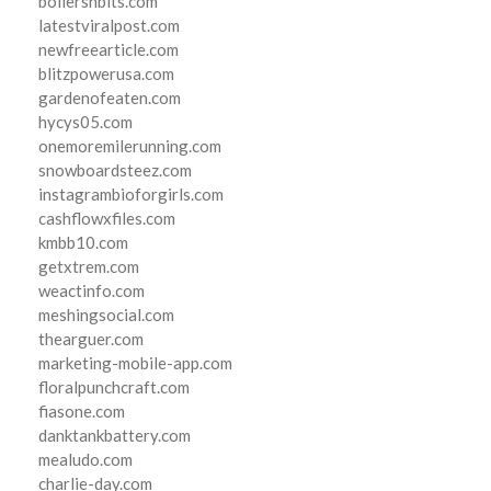
boilersnbits.com
latestviralpost.com
newfreearticle.com
blitzpowerusa.com
gardenofeaten.com
hycys05.com
onemoremilerunning.com
snowboardsteez.com
instagrambioforgirls.com
cashflowxfiles.com
kmbb10.com
getxtrem.com
weactinfo.com
meshingsocial.com
thearguer.com
marketing-mobile-app.com
floralpunchcraft.com
fiasone.com
danktankbattery.com
mealudo.com
charlie-day.com