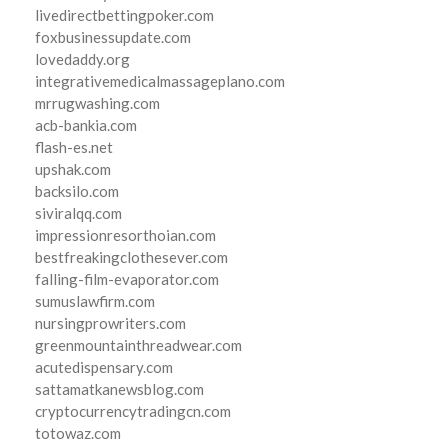
livedirectbettingpoker.com
foxbusinessupdate.com
lovedaddy.org
integrativemedicalmassageplano.com
mrrugwashing.com
acb-bankia.com
flash-es.net
upshak.com
backsilo.com
siviralqq.com
impressionresorthoian.com
bestfreakingclothesever.com
falling-film-evaporator.com
sumuslawfirm.com
nursingprowriters.com
greenmountainthreadwear.com
acutedispensary.com
sattamatkanewsblog.com
cryptocurrencytradingcn.com
totowaz.com