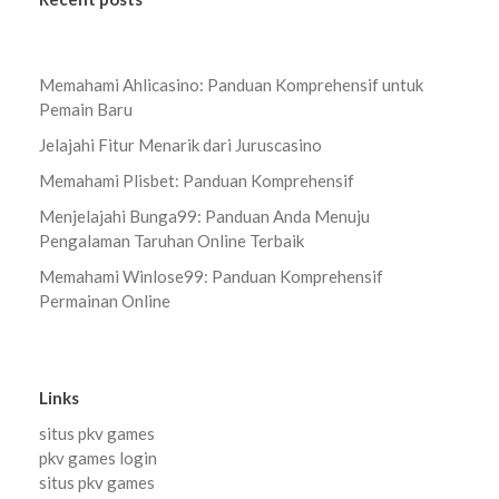
Memahami Ahlicasino: Panduan Komprehensif untuk
Pemain Baru
Jelajahi Fitur Menarik dari Juruscasino
Memahami Plisbet: Panduan Komprehensif
Menjelajahi Bunga99: Panduan Anda Menuju
Pengalaman Taruhan Online Terbaik
Memahami Winlose99: Panduan Komprehensif
Permainan Online
Links
situs pkv games
pkv games login
situs pkv games