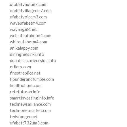
ufabetvaultm7.com
ufabetvillageum7.com
ufabetvoicem3.com
waveufabetm4.com
wayang88.net
websiteufabetm4.com
whiteufabetm4.com
anikalappy.com
dininghelsinki.info
duanfrescariverside.info
etilerx.com
finestreplica.net
flounderandfumble.com
healthohunt.com
retefuturah.info
smartinvestinginfo.info
technewsalliance.com
technonetmarket.com
tedstanger.net
ufabett732um3.com