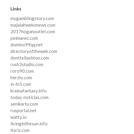
Links
mygamblingstory.com
majalahwekonews.com
2017hoganoutlet.com
pelmanec.com
domino99qq.net
directoryoftheweb.com
donttellashton.com
rush3studio.com
roro90.com
herzio.com
in-hi5.com
krainafantasy.info
todas-noticias.com
senikartu.com
rusportal.net
watty.io
livinginthesun.info
itsriz.com