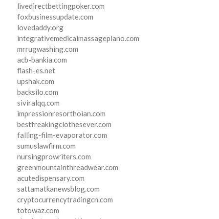
livedirectbettingpoker.com
foxbusinessupdate.com
lovedaddy.org
integrativemedicalmassageplano.com
mrrugwashing.com
acb-bankia.com
flash-es.net
upshak.com
backsilo.com
siviralqq.com
impressionresorthoian.com
bestfreakingclothesever.com
falling-film-evaporator.com
sumuslawfirm.com
nursingprowriters.com
greenmountainthreadwear.com
acutedispensary.com
sattamatkanewsblog.com
cryptocurrencytradingcn.com
totowaz.com