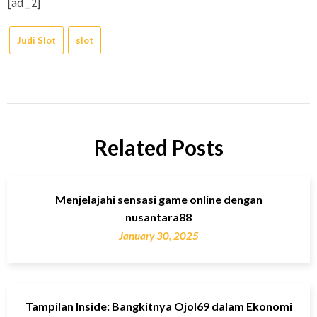
[ad_2]
Judi Slot
slot
Related Posts
Menjelajahi sensasi game online dengan
nusantara88
January 30, 2025
Tampilan Inside: Bangkitnya Ojol69 dalam Ekonomi