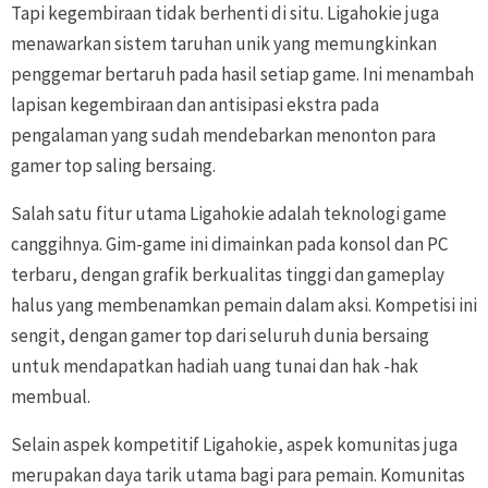
Tapi kegembiraan tidak berhenti di situ. Ligahokie juga
menawarkan sistem taruhan unik yang memungkinkan
penggemar bertaruh pada hasil setiap game. Ini menambah
lapisan kegembiraan dan antisipasi ekstra pada
pengalaman yang sudah mendebarkan menonton para
gamer top saling bersaing.
Salah satu fitur utama Ligahokie adalah teknologi game
canggihnya. Gim-game ini dimainkan pada konsol dan PC
terbaru, dengan grafik berkualitas tinggi dan gameplay
halus yang membenamkan pemain dalam aksi. Kompetisi ini
sengit, dengan gamer top dari seluruh dunia bersaing
untuk mendapatkan hadiah uang tunai dan hak -hak
membual.
Selain aspek kompetitif Ligahokie, aspek komunitas juga
merupakan daya tarik utama bagi para pemain. Komunitas