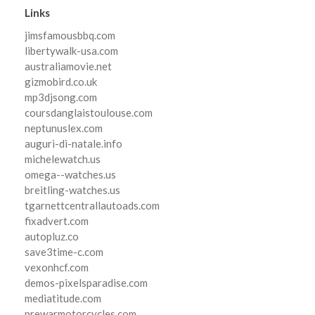
Links
jimsfamousbbq.com
libertywalk-usa.com
australiamovie.net
gizmobird.co.uk
mp3djsong.com
coursdanglaistoulouse.com
neptunuslex.com
auguri-di-natale.info
michelewatch.us
omega--watches.us
breitling-watches.us
tgarnettcentrallautoads.com
fixadvert.com
autopluz.co
save3time-c.com
vexonhcf.com
demos-pixelsparadise.com
mediatitude.com
prewarmotorcycles.com