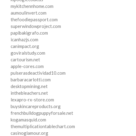
mykitchennhome.com
aumoulinvert.com
thefoodiepassport.com
superwindowproject.com
papibakigrafo.com
icanhazjs.com
canimpact.org
goviralstudy.com
cartourism.net
apple-cores.com
pulserasdeactividad10.com
barbaracarlotti.com
desktopmining.net
inthebleachers.net
lexapro-rx-store.com
buyskincareproducts.org
frenchbulldogpuppyforsale.net
kogamasquid.com
themultiplicationtablechart.com
casinoglamour.org