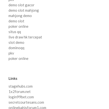
demo slot gacor
demo slot mahjong
mahjong demo
demo slot
poker online
situs qq
live draw hk tercepat
slot demo
dominoqq
pkv
poker online
Links
stagehubs.com
1x2forum.net
login99bet.com
secretcourtesans.com
onlinebahisforum1.com