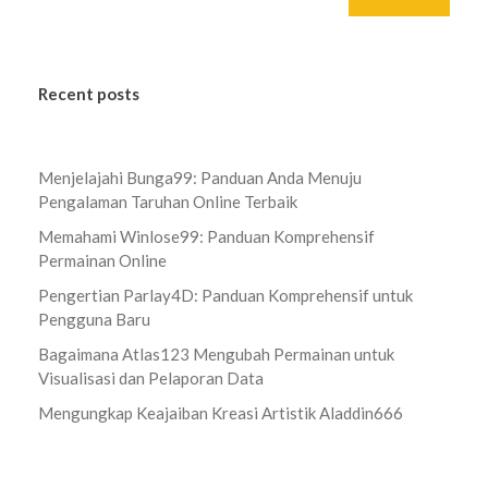
Recent posts
Menjelajahi Bunga99: Panduan Anda Menuju
Pengalaman Taruhan Online Terbaik
Memahami Winlose99: Panduan Komprehensif
Permainan Online
Pengertian Parlay4D: Panduan Komprehensif untuk
Pengguna Baru
Bagaimana Atlas123 Mengubah Permainan untuk
Visualisasi dan Pelaporan Data
Mengungkap Keajaiban Kreasi Artistik Aladdin666