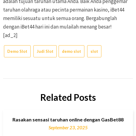
adalah tujuan taruhan utama Anda. Baik Anda penggemar
taruhan olahraga atau pecinta permainan kasino, iBet44
memiliki sesuatu untuk semua orang. Bergabunglah
dengan iBet44 hari ini dan mulailah menang besar!
[ad_2]
Demo Slot
Judi Slot
demo slot
slot
Related Posts
Rasakan sensasi taruhan online dengan GasBet88
September 23, 2025