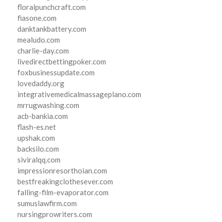
floralpunchcraft.com
fiasone.com
danktankbattery.com
mealudo.com
charlie-day.com
livedirectbettingpoker.com
foxbusinessupdate.com
lovedaddy.org
integrativemedicalmassageplano.com
mrrugwashing.com
acb-bankia.com
flash-es.net
upshak.com
backsilo.com
siviralqq.com
impressionresorthoian.com
bestfreakingclothesever.com
falling-film-evaporator.com
sumuslawfirm.com
nursingprowriters.com