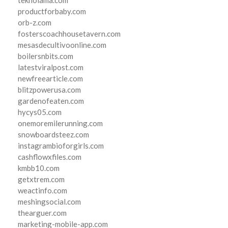
productforbaby.com
orb-z.com
fosterscoachhousetavern.com
mesasdecultivoonline.com
boilersnbits.com
latestviralpost.com
newfreearticle.com
blitzpowerusa.com
gardenofeaten.com
hycys05.com
onemoremilerunning.com
snowboardsteez.com
instagrambioforgirls.com
cashflowxfiles.com
kmbb10.com
getxtrem.com
weactinfo.com
meshingsocial.com
thearguer.com
marketing-mobile-app.com