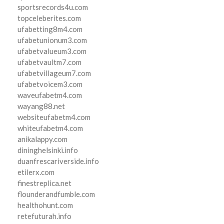
sportsrecords4u.com
topceleberites.com
ufabetting8m4.com
ufabetunionum3.com
ufabetvalueum3.com
ufabetvaultm7.com
ufabetvillageum7.com
ufabetvoicem3.com
waveufabetm4.com
wayang88.net
websiteufabetm4.com
whiteufabetm4.com
anikalappy.com
dininghelsinki.info
duanfrescariverside.info
etilerx.com
finestreplica.net
flounderandfumble.com
healthohunt.com
retefuturah.info